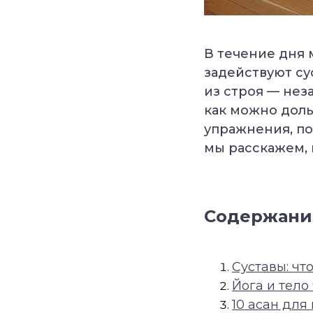
В течение дня 
задействуют су
из строя — нез
как можно доль
упражнения, пос
мы расскажем, 
Содержани
Суставы: чт
Йога и тело
10 асан для