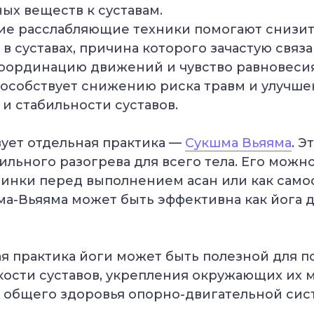
ых веществ к суставам.
ие расслабляющие техники помогают снизит
в суставах, причина которого зачастую связа
оординацию движений и чувство равновесия,
пособствует снижению риска травм и улучш
и стабильности суставов.
вует отдельная практика —
Сукшма Вьяяма
. Э
ильного разогрева для всего тела. Его можн
минки перед выполнением асан или как сам
ма-Вьяяма может быть эффективна как йога д
ая практика йоги может быть полезной для 
кости суставов, укрепления окружающих их
 общего здоровья опорно-двигательной сис