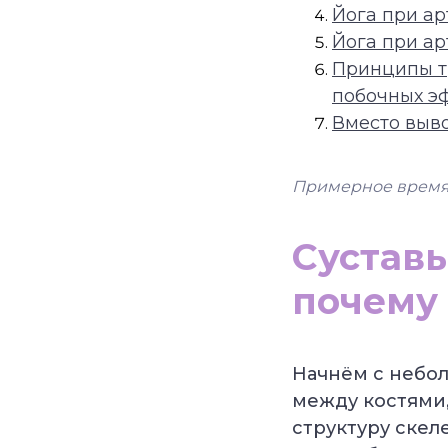
Йога при ар
Йога при ар
Принципы тр
побочных э
Вместо выв
Примерное время 
Суставы
почему 
Начнём с небол
между костями
структуру скел