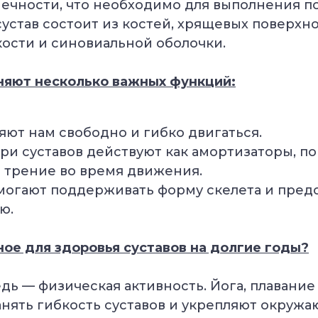
нечности, что необходимо для выполнения 
сустав состоит из костей, хрящевых поверхно
ости и синовиальной оболочки.
няют несколько важных функций:
яют нам свободно и гибко двигаться.
ри суставов действуют как амортизаторы, п
 трение во время движения.
могают поддерживать форму скелета и пред
ю.
ное для здоровья суставов на долгие годы?
дь — физическая активность. Йога, плавание
нять гибкость суставов и укрепляют окруж