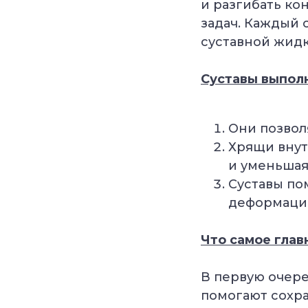
и разгибать ко
задач. Каждый 
суставной жидк
Суставы выпол
Они позвол
Хрящи внут
и уменьшая
Суставы по
деформаци
Что самое глав
В первую очере
помогают сохра