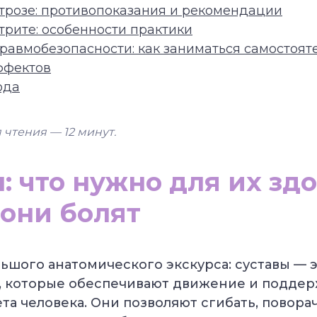
трозе: противопоказания и рекомендации
трите: особенности практики
авмобезопасности: как заниматься самостоят
ффектов
ода
чтения — 12
минут.
: что нужно для их зд
они болят
ьшого анатомического экскурса: суставы — 
, которые обеспечивают движение и подде
ета человека. Они позволяют сгибать, повора