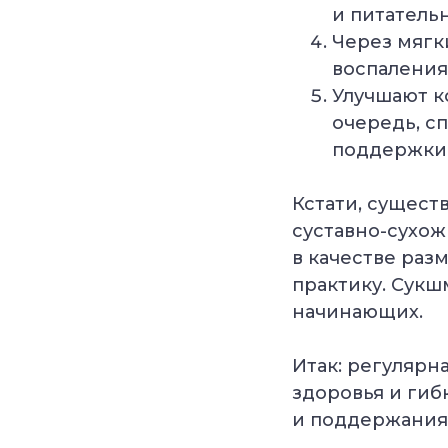
и питательн
Через мягк
воспаления 
Улучшают к
очередь, с
поддержки 
Кстати, сущест
суставно-сухож
в качестве раз
практику. Сукш
начинающих.
Итак: регулярн
здоровья и гиб
и поддержания