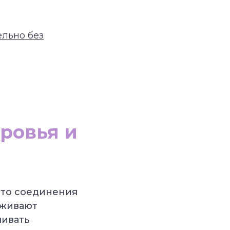
ельно без
оровья и
это соединения
рживают
чивать