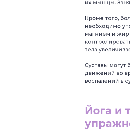
их мышцы. Зан
Кроме того, бо
необходимо упо
магнием и жир
контролировать
тела увеличивае
Суставы могут 
движений во в
воспалений в с
Йога и 
упражн