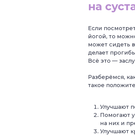
на суст
Если посмотрет
йогой, то можн
может сидеть в
делает прогибы,
Всё это — засл
Разберёмся, ка
такое положите
Улучшают п
Помогают у
на них и п
Улучшают к