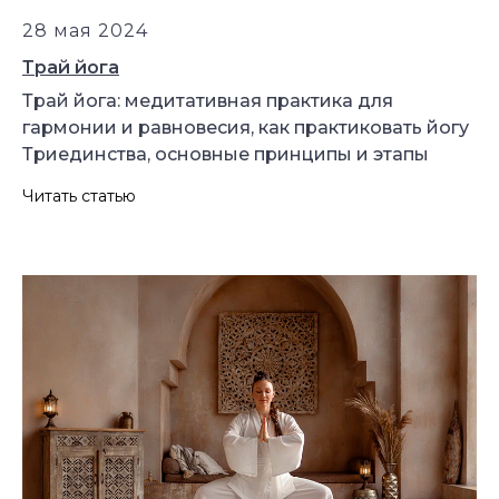
Медитации
Пранаямы
28 мая 2024
Трай йога
ВАЖНОЕ
Трай йога: медитативная практика для
Политика в отношении обработки
персональных данных
гармонии и равновесия, как практиковать йогу
Публичная оферта
Триединства, основные принципы и этапы
Об организации
Государственная лицензия
Читать статью
Информация о рассрочке
Акции
Версия для людей с ограниченными
возможностями
© YogaAcademy, 2026
+7 (930) 035 91 31
ООО «Академия Йоги» РФ, 127106, г. Москва,
вн.тер.г. муниципальный округ Марфино
Гостиничная ул, д. 5, помещ. 1/1