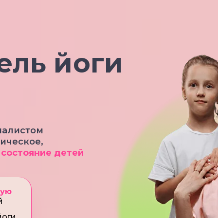
ель йоги
али стом
ическое,
е
состояние детей
щую
й
йоги