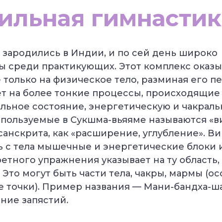
ильная гимнастик
зародились в Индии, и по сей день широко
ы среди практикующих. Этот комплекс оказы
 только на физическое тело, разминая его п
яет на более тонкие процессы, происходящие
ьное состояние, энергетическую и чакраль
пользуемые в Сукшма-вьяяме называются «ви
санскрита, как «расширение, углубление». Ви
ь с тела мышечные и энергетические блоки 
етного упражнения указывает на ту область,
 Это могут быть части тела, чакры, мармы (о
 точки). Пример названия — Мани-бандха-ша
ение запястий.