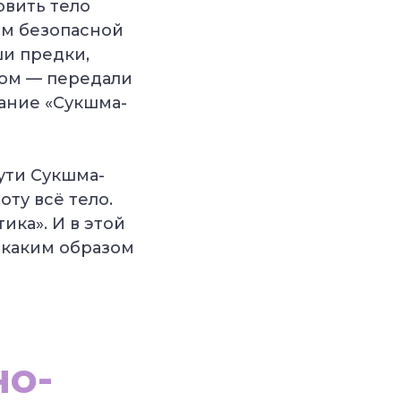
овить тело
ом безопасной
ши предки,
том — передали
ание «Сукшма-
сути Сукшма-
ту всё тело.
ика». И в этой
, каким образом
но-