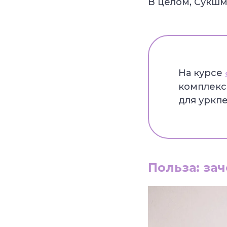
В целом, Сукшм
На курсе
комплекс
для уркпе
Польза: за