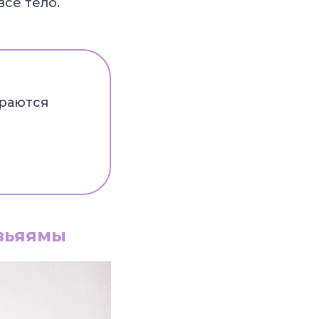
сё тело.
раются
-вьяямы