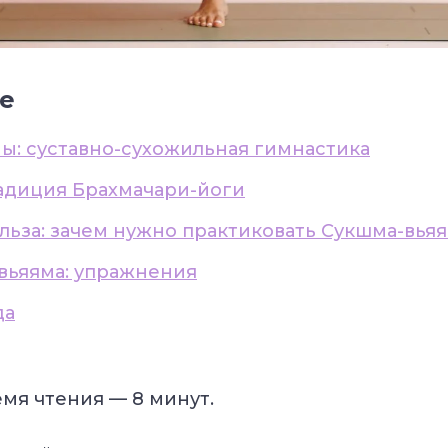
е
мы: суставно-сухожильная гимнастика
радиция Брахмачари-йоги
ольза: зачем нужно практиковать Сукшма-вья
-вьяяма: упражнения
да
мя чтения — 8
минут.