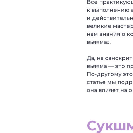
Все практикующ
к выполнению а
и действительн
великие мастер
нам знания о к
вьяяма».
Да, на санскрит
вьяяма — это п
По-другому это
статье мы подр
она влияет на 
Сукшм