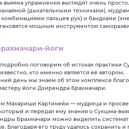
вьяяма упражнения выглядят очень просто.
пранаямой (дыхательными техниками), мудра
 комбинациями пальцев рук) и бандхами (э
становятся мощным инструментом саморазви
Брахмачари-йоги
 подробно поговорим об истоках практики С
звестно, кто именно является её автором,
ний день мы знаем об этом комплексе благ
астеру йоги Дхирендра Брахмачари.
ом Махариши Картикейи — мудреца и просве
который и передал ему знания о Сукшма-вья
ендры Брахмачари можно выделить система
ке. Благодаря его труду удалось cохранить и