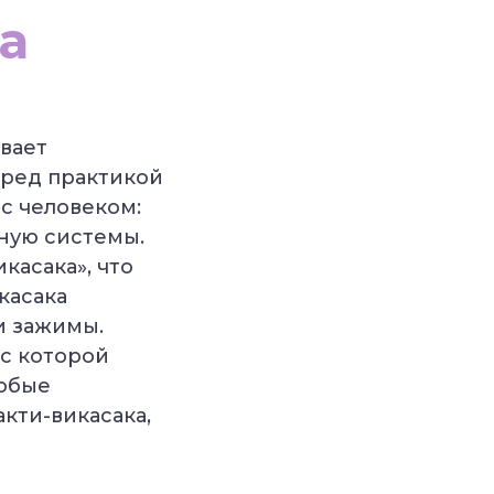
а
вает
еред практикой
 с человеком:
ную системы.
касака», что
касака
и зажимы.
 с которой
собые
кти-викасака,