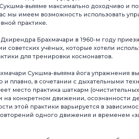
Сукшма-вьяяме максимально доходчиво и по
час мы имеем возможность использовать уп
вной практике.
 Дхирендра Брахмачари в 1960-м году приез
ии советских учёных, которые хотели исполь
ктики для тренировки космонавтов.
ахмачари Сукшма-вьяяма йога упражнения в
 и плавно, в сочетании с дыхательными тех
еет место практика шаткарм (очистительных
и на конкретном движении, осознанности де
сти этой практики варьируется в зависимо
повторений одного движения и временем «за