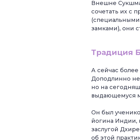
Внешне Сукшма-
сочетать их с 
(специальными
замками), они 
Традиция 
А сейчас более
Доподлинно неи
но на сегодняш
выдающемуся м
Он был ученик
йогина Индии, 
заслугой Дхир
об этой практи