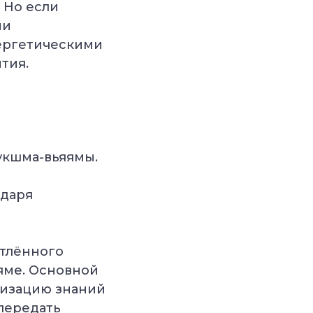
 Но если
ми
нергетическими
тия.
укшма-вьяямы.
одаря
тлённого
яме. Основной
тизацию знаний
 передать