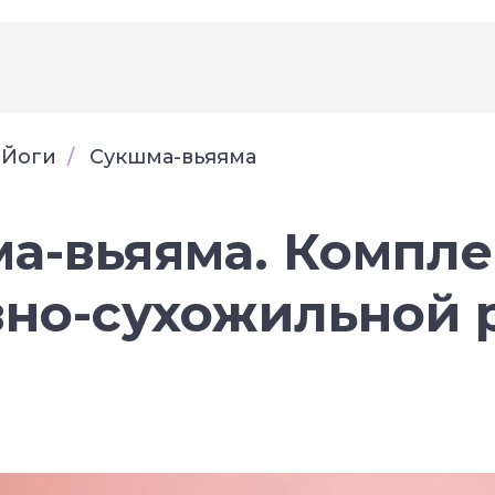
 Йоги
/
Сукшма-вьяяма
а-вьяяма. Компле
вно-сухожильной 