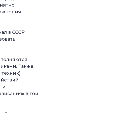
нятно.
ражнения
жал в СССР
зовать
ыполняются
никами. Также
 техник)
йствий.
сти
висания» в той