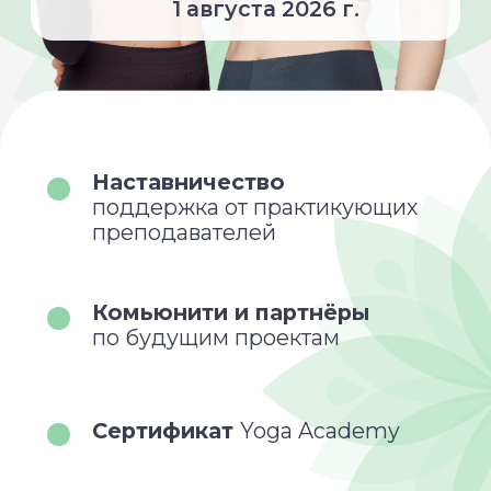
Сертификат
Yoga Academy
Стажировка
онлайн и офлайн
Государственный диплом
установленного образца
Продвижение личного бренда
и способы монетизации йога-
проектов
Академия Йоги
в цифрах