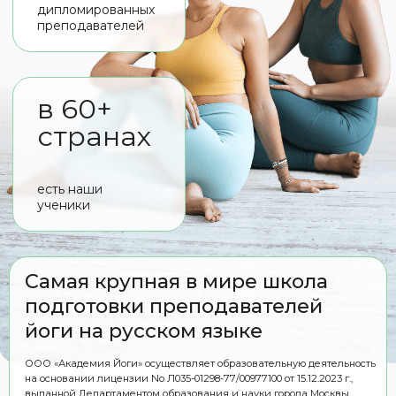
ДЛЯ ТЕХ, КТО
хочет углубить свою
личную практику до
преподавательского
уровня
Подробнее