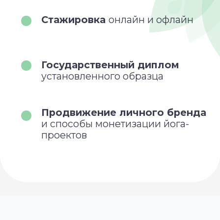
6000+
С НУЛЯ
студентов
обучаем
обучились у нас
и выпустили 44
с 2020 года
потока
2000+
дипломированных
преподавателей
в 60+
странах
есть наши
ученики