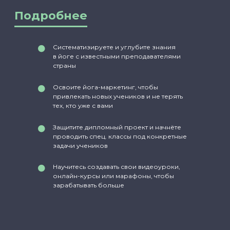
Систематизируете и углубите знания
в йоге с известными преподавателями
страны
Освоите йога-маркетинг, чтобы
привлекать новых учеников и не терять
тех, кто уже с вами
Защитите дипломный проект и начнёте
проводить спец. классы под конкретные
задачи учеников
Научитесь создавать свои видеоуроки,
онлайн-курсы или марафоны, чтобы
зарабатывать больше