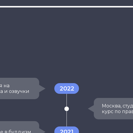
я на
2022
а и озвучки
Москва, сту
курс по пра
2021
е в буддизм