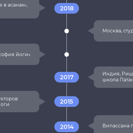
 в асанах»,
2018
Москва, сту
софия йоги»
Индия, Ри
2017
школа Патан
укторов
2015
йоги
Випассана п
2014