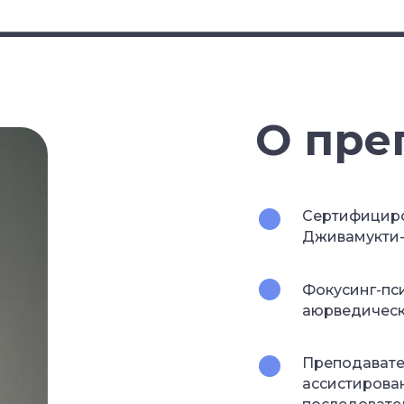
О пре
Сертифициро
Дживамукти-йо
Фокусинг-пси
аюрведичес
Преподавате
ассистирован