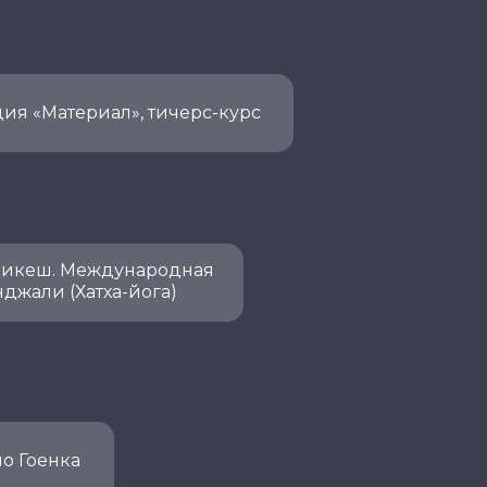
дия «Материал», тичерс-курс
шикеш. Международная
джали (Хатха-йога)
о Гоенка