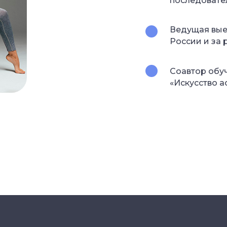
последовате
Ведущая вые
России и за
Соавтор обуч
«Искусство а