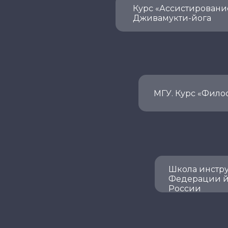
Курс «Ассистирование
Дживамукти-йога
МГУ. Курс «Фило
Школа инстр
Федерации 
России