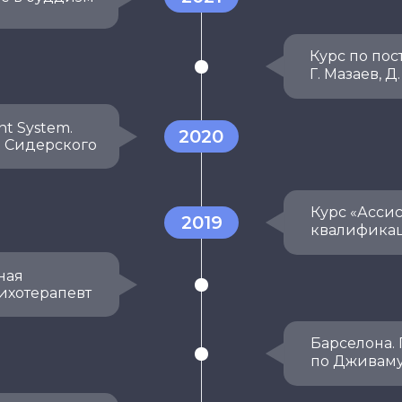
Курс по по
Г. Мазаев, 
nt System.
2020
. Сидерского
Курс «Асси
2019
квалификац
ная
ихотерапевт
Барселона.
по Дживамук