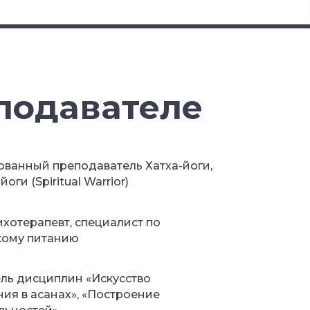
подавателе
ванный преподаватель Хатха-йоги,
ги (Spiritual Warrior)
хотерапевт, специалист по
кому питанию
ль дисциплин «Искусство
ия в асанах», «Построение