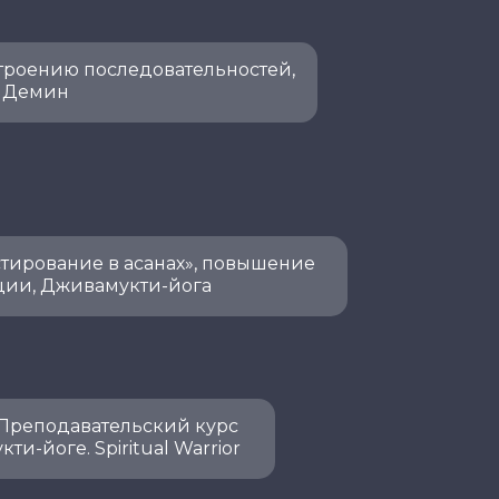
строению последовательностей,
Д. Демин
стирование в асанах», повышение
ии, Дживамукти-йога
 Преподавательский курс
ти-йоге. Spiritual Warrior