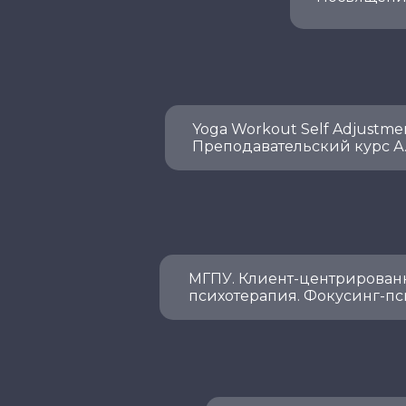
Yoga Workout Self Adjustme
Преподавательский курс А
МГПУ. Клиент-центрирован
психотерапия. Фокусинг-пс