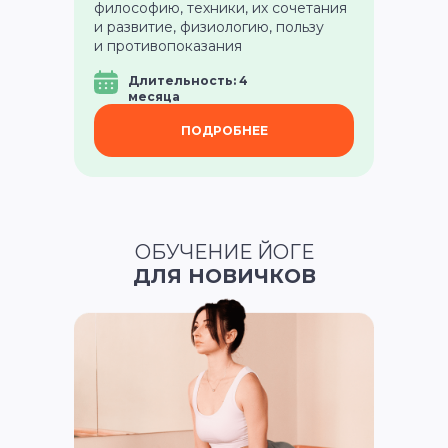
философию, техники, их сочетания
НАПРАВЛЕНИЯ
и развитие, физиологию, пользу
и противопоказания
Курс «Преподаватель Хатха-йоги»
Курс «Йогатерапия женского здоровья»
Длительность: 4
Курс «Инь-йога: искусство расслабления»
месяца
Курс «Преподаватель йоги для детей»
Курс «Йогатерапия опорно‑двигательного
ПОДРОБНЕЕ
аппарата»
Курс «Йога для беременных»
Курс «Йога для начинающих»
Курс «Пранаяма: дыхательные
техники в практике йоги»
ОБУЧЕНИЕ ЙОГЕ
НАШИ ПРОЕКТЫ
ДЛЯ НОВИЧКОВ
Клуб Академии
Блог Академии Йоги
Каталог асан
Словарь терминов
Истории выпускников
Карта сайта
Магазин навыков
Виды йоги