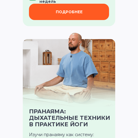
недель
ПОДРОБНЕЕ
Самое нужное о йоге и саморазвитии
в вашем почтовом ящике
ПРАНАЯМА:
ДЫХАТЕЛЬНЫЕ ТЕХНИКИ
ПОЛУЧИТЬ
В ПРАКТИКЕ ЙОГИ
Изучи пранаяму как систему: