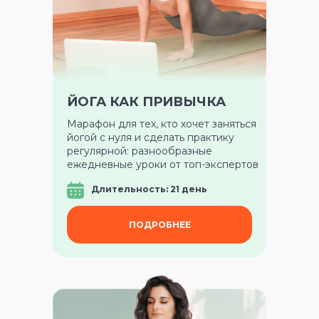
Медитации
Пранаямы
ВАЖНОЕ
Политика в отношении обработки
персональных данных
Публичная оферта
ЙОГА КАК ПРИВЫЧКА
Об организации
Марафон для тех, кто хочет заняться
Государственная лицензия
йогой с нуля и сделать практику
Информация о рассрочке
регулярной: разнообразные
Акции
ежедневные уроки от топ-экспертов
Версия для людей с ограниченными
возможностями
Длительность: 21 день
ПОДРОБНЕЕ
© YogaAcademy, 2026
+7 (930) 035 91 31
ООО «Академия Йоги» РФ, 127106, г. Москва,
вн.тер.г. муниципальный округ Марфино
Гостиничная ул, д. 5, помещ. 1/1