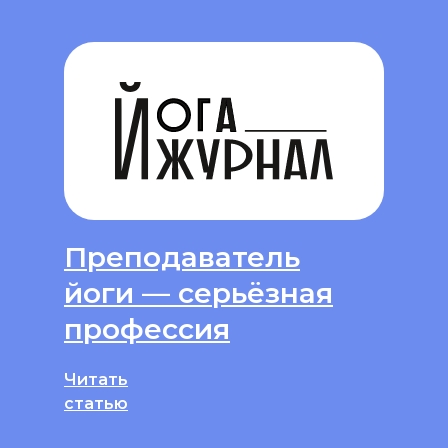
Преподаватель
йоги — серьёзная
профессия
Читать
статью