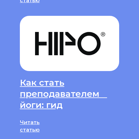
статью
Как стать
преподавателем
йоги: гид
Читать
статью