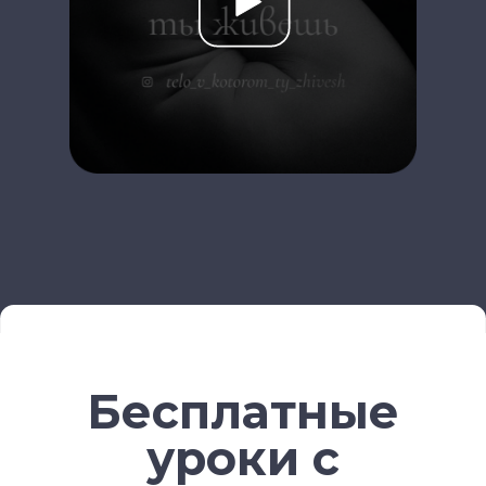
НАПРАВЛЕНИЯ
Курс «Преподаватель Хатха-йоги»
Курс «Йогатерапия женского здоровья»
Курс «Инь-йога: искусство расслабления»
Курс «Преподаватель йоги для детей»
Курс «Йогатерапия опорно‑двигательного
аппарата»
Курс «Йога для беременных»
Курс «Йога для начинающих»
Курс «Пранаяма: дыхательные
техники в практике йоги»
НАШИ ПРОЕКТЫ
Клуб Академии
Блог Академии Йоги
Каталог асан
Бесплатные
Словарь терминов
Истории выпускников
уроки с
Карта сайта
Магазин навыков
Виды йоги