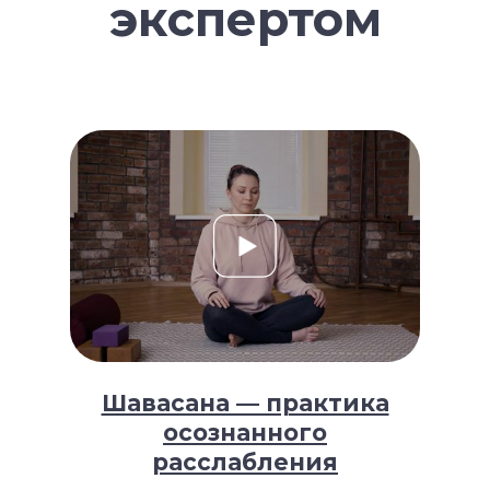
экспертом
Медитации
Пранаямы
ВАЖНОЕ
Политика в отношении обработки
персональных данных
Публичная оферта
Об организации
Государственная лицензия
Информация о рассрочке
Акции
Версия для людей с ограниченными
возможностями
Шавасана — практика
осознанного
© YogaAcademy, 2026
+7 (930) 035 91 31
расслабления
ООО «Академия Йоги» РФ, 127106, г. Москва,
вн.тер.г. муниципальный округ Марфино