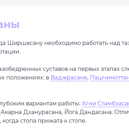
аны
Пада Ширшасану необходимо работать над т
отации.
зобедренных суставов на первых этапах сл
ых положениях: в
Ваджрасане
,
Пашчимотта
глубоким вариантам работы:
Агни Стамбхаса
 Акарна Дханурасана, Йога Дандасана. Отл
 когда стопа прижата к стопе.