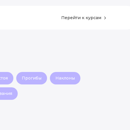
Перейти к курсам
стоя
Прогибы
Наклоны
вания