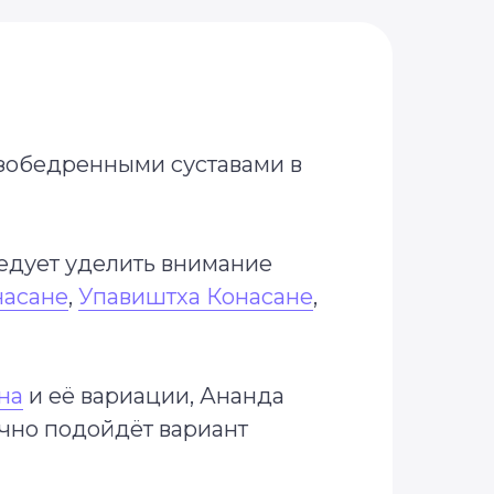
азобедренными суставами в
едует уделить внимание
насане
,
Упавиштха Конасане
,
на
и её вариации, Ананда
ично подойдёт вариант