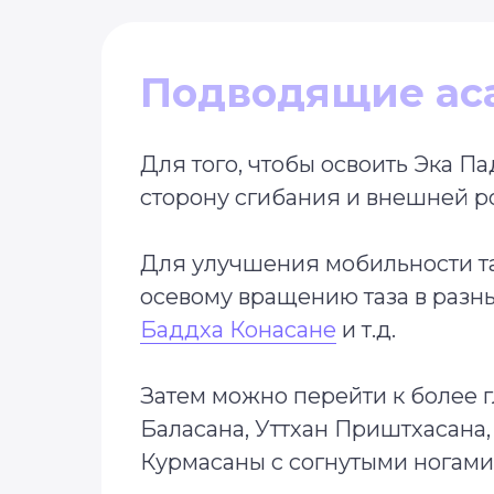
Подводящие ас
Для того, чтобы освоить Эка 
сторону сгибания и внешней р
Для улучшения мобильности та
осевому вращению таза в разн
Баддха Конасане
и т.д.
Затем можно перейти к более 
Баласана, Уттхан Приштхасана,
Курмасаны с согнутыми ногами,