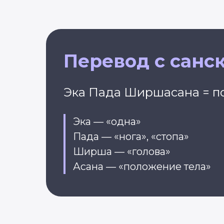
Перевод с санс
Эка Пада Ширшасана = по
Эка — «одна»
Пада — «нога», «стопа»
Ширша — «голова»
Асана — «положение тела»