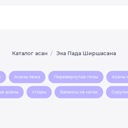
Каталог асан
/
Эка Пада Ширшасана
я
Асаны лежа
Перевернутые позы
Асаны 
ые асаны
Упоры
Балансы на ногах
Скручи