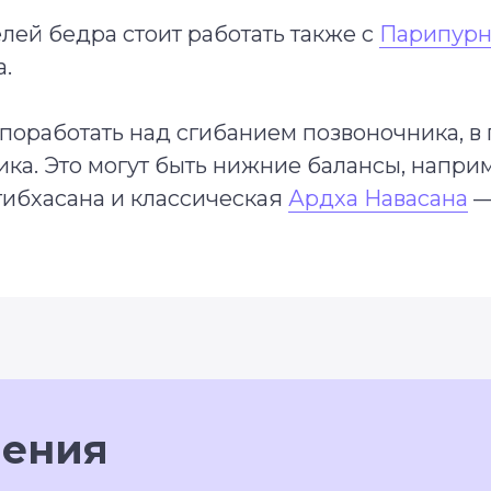
ей бедра стоит работать также с
Парипурн
.
работать над сгибанием позвоночника, в г
ка. Это могут быть нижние балансы, напри
тибхасана и классическая
Ардха Навасана
—
нения