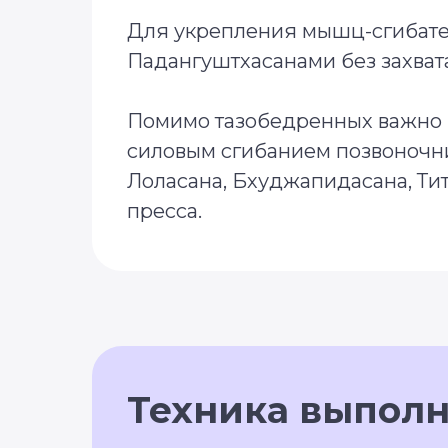
Для укрепления мышц-сгибател
Падангуштхасанами без захвата
Помимо тазобедренных важно по
силовым сгибанием позвоночни
Лоласана, Бхуджапидасана, Ти
пресса.
Техника выпол