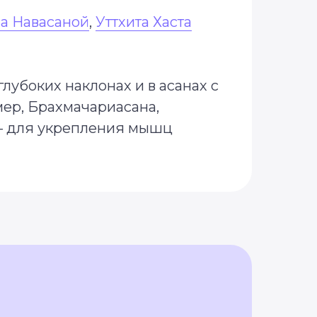
а Навасаной
,
Уттхита Хаста
лубоких наклонах и в асанах с
мер, Брахмачариасана,
 для укрепления мышц