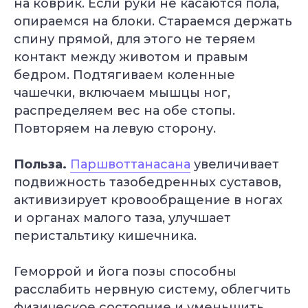
на коврик. Если руки не касаются пола,
опираемся на блоки. Стараемся держать
спину прямой, для этого не теряем
контакт между животом и правым
бедром. Подтягиваем коленные
чашечки, включаем мышцы ног,
распределяем вес на обе стопы.
Повторяем на левую сторону.
Польза.
Паршвоттанасана
увеличивает
подвижность тазобедренных суставов,
активизирует кровообращение в ногах
и органах малого таза, улучшает
перистальтику кишечника.
Геморрой и йога позы способны
расслабить нервную систему, облегчить
Специальное предложение
физическое состояние и уменьшить