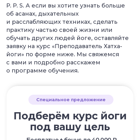
Курс «Йога для беременных»
P. P. S. А если вы хотите узнать больше
Курс «Йога для начинающих»
об асанах, дыхательных
Курс «Пранаяма: дыхательные
техники в практике йоги»
и расслабляющих техниках, сделать
практику частью своей жизни или
НАШИ ПРОЕКТЫ
обучать других людей йоге, оставляйте
Клуб Академии
заявку на курс «Преподаватель Хатха-
Блог Академии Йоги
йоги» по форме ниже. Мы свяжемся
Каталог асан
Словарь терминов
с вами и подробно расскажем
Истории выпускников
о программе обучения.
Карта сайта
Магазин навыков
Виды йоги
Медитации
Пранаямы
ВАЖНОЕ
Политика в отношении обработки
персональных данных
Публичная оферта
Об организации