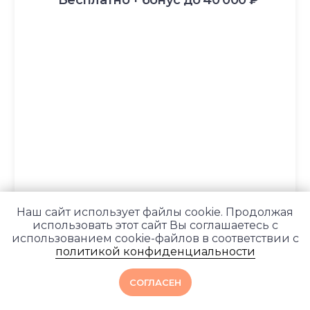
Государственная лицензия
Информация о рассрочке
Акции
Версия для людей с ограниченными
возможностями
© YogaAcademy, 2026
+7 (930) 035 91 31
ООО «Академия Йоги» РФ, 127106, г. Москва,
вн.тер.г. муниципальный округ Марфино
Гостиничная ул, д. 5, помещ. 1/1
Наш сайт использует файлы cookie. Продолжая
использовать этот сайт Вы соглашаетесь с
использованием cookie-файлов в соответствии с
политикой конфиденциальности
СОГЛАСЕН