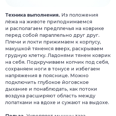
за последний месяц
Техника выполнения.
Из положения
Подбор программы
лёжа на животе приподнимаемся
под уровень
и располагаем предплечья на коврике
Консультация
с экспертом
перед собой параллельно друг друг.
Грант на обучение
40 000 руб
Плечи и локти прижимаем к корпусу,
макушкой тянемся вверх, раскрываем
грудную клетку. Ладонями тянем коврик
на себя. Подкручиваем копчик под себя,
сохраняем ноги в тонусе и избегаем
напряжения в пояснице. Можно
подключить глубокое йоговское
дыхание и понаблюдать, как потоки
воздуха расширяют область между
лопатками на вдохе и сужают на выдохе.