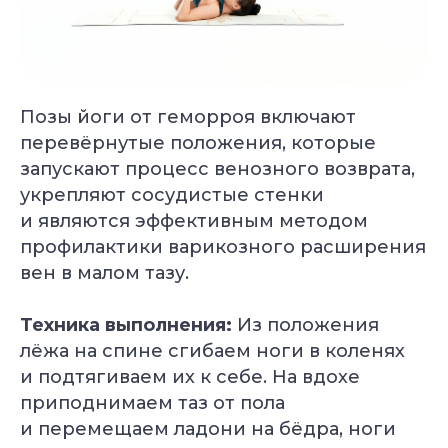
Позы йоги от геморроя включают
Йогатерапия
Пранаяма:
перевёрнутые положения, которые
опорно-
дыхательные
двигательного
техники
запускают процесс венозного возврата,
аппарата
в практике йоги
Длительность: 24-28
Длительность: 4 месяца
укрепляют сосудистые стенки
недель
и являются эффективным методом
Подробнее
Подробнее
профилактики варикозного расширения
вен в малом тазу.
Смотреть все курсы
Техника выполнения:
Из положения
лёжа на спине сгибаем ноги в коленях
и подтягиваем их к себе. На вдохе
приподнимаем таз от пола
и перемещаем ладони на бёдра, ноги