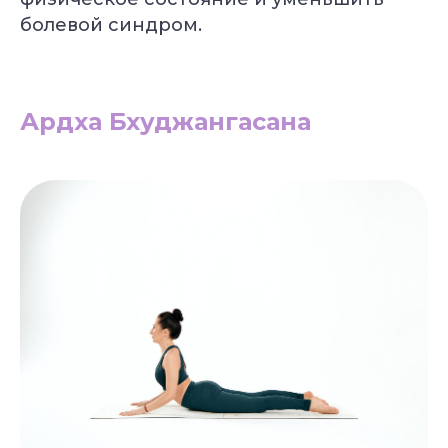
Подберём курс йоги
болевой синдром.
под вашу цель
Бесплатно + бонус до 40 000 ₽
Ардха Бхуджангасана
УЗНАТЬ
ПОДРОБНЕЕ
Уже 2 300+ заявок