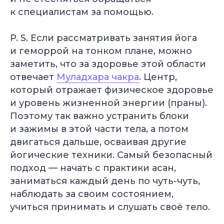
к специалистам за помощью.
P. S. Если рассматривать занятия йога
и геморрой на тонком плане, можно
заметить, что за здоровье этой области
отвечает
Муладхара чакра
. Центр,
который отражает физическое здоровье
Самое нужное о йоге и саморазвитии
в вашем почтовом ящике
и уровень жизненной энергии (праны).
Поэтому так важно устранить блоки
ПОЛУЧИТЬ
и зажимы в этой части тела, а потом
двигаться дальше, осваивая другие
йогические техники. Самый безопасный
НАПРАВЛЕНИЯ
подход — начать с практики асан,
Курс «Преподаватель Хатха-йоги»
заниматься каждый день по чуть-чуть,
Курс «Йогатерапия женского здоровья»
Курс «Инь-йога: искусство расслабления»
наблюдать за своим состоянием,
Курс «Преподаватель йоги для детей»
учиться принимать и слушать своё тело.
Курс «Йогатерапия опорно‑двигательного
аппарата»