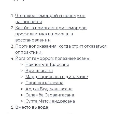
Что такое геморрой и почему он
развивается
Как йога помогает при геморрое:
профилактика и помощь в
восстановлении
Противопоказания: когда стоит отказаться
от практики
Йога от геморроя: полезные асаны
Наклоны в Тадасане
Врикшасана
Марджариасана в динамике
Паршвоттанасана
Ардха Бхуджангасана
Саламба Сарвангасана
Супта Матсиендрасана
Вместо вывода