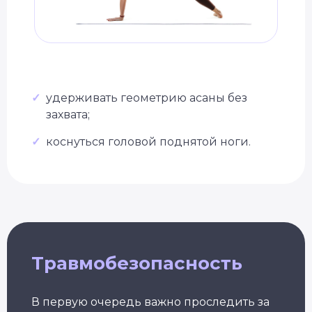
Уже 2 300+ заявок
✓
удерживать геометрию асаны без
за последний месяц
захвата;
✓
коснуться головой поднятой ноги.
Подбор программы
под уровень
Консультация
с экспертом
Грант на обучение
40 000 руб
Травмобезопасность
В первую очередь важно проследить за