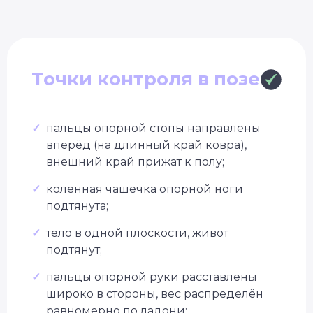
Точки контроля в позе
✓
пальцы опорной стопы направлены
вперёд (на длинный край ковра),
внешний край прижат к полу;
✓
коленная чашечка опорной ноги
подтянута;
✓
тело в одной плоскости, живот
подтянут;
✓
пальцы опорной руки расставлены
широко в стороны, вес распределён
равномерно по ладони;