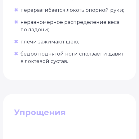
✖
переразгибается локоть опорной руки;
✖
неравномерное распределение веса
по ладони;
✖
плечи зажимают шею;
✖
бедро поднятой ноги сползает и давит
в локтевой сустав.
Упрощения