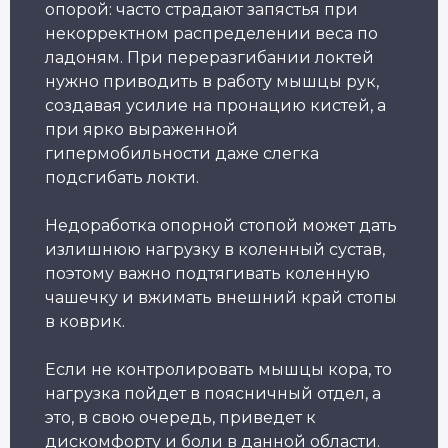
опорой: часто страдают запястья при
некорректном распределении веса по
ладоням. При переразгибании локтей
нужно приводить в работу мышцы рук,
создавая усилие на пронацию кистей, а
при ярко выраженной
Александр Лапковский
гипермобильности даже слегка
Основатель Академии Йоги
подсгибать локти.
10+ лет опыта
Обучили более 6 000 студентов
Недоработка опорной стопой может дать
излишнюю нагрузку в коленный сустав,
поэтому важно подтягивать коленную
Популярные курсы Академии Йоги
чашечку и вжимать внешний край стопы
в коврик.
Грант 40 000
₽
Если не контролировать мышцы кора, то
нагрузка пойдет в поясничный отдел, а
это, в свою очередь, приведет к
дискомфорту и боли в данной области.