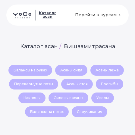
Каталог
Перейти к курсам
асан
Каталог асан
/
Вишвамитрасана
Балансы на руках
Асаны сидя
Асаны лежа
Перевернутые позы
Асаны стоя
Прогибы
Наклоны
Силовые асаны
Упоры
Балансы на ногах
Скручивания