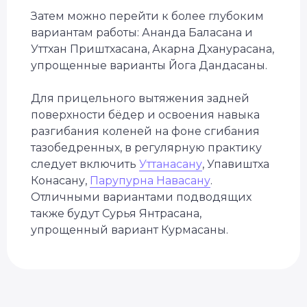
Затем можно перейти к более глубоким
вариантам работы: Ананда Баласана и
Уттхан Приштхасана, Акарна Дханурасана,
упрощенные варианты Йога Дандасаны.
Для прицельного вытяжения задней
поверхности бёдер и освоения навыка
разгибания коленей на фоне сгибания
тазобедренных, в регулярную практику
следует включить
Уттанасану
, Упавиштха
Конасану,
Парупурна Навасану
.
Отличными вариантами подводящих
также будут Сурья Янтрасана,
упрощенный вариант Курмасаны.