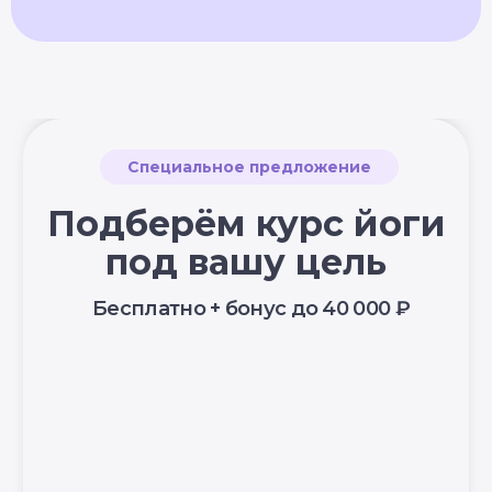
Информация о рассрочке
Акции
Версия для людей с ограниченными
возможностями
© YogaAcademy, 2026
+7 (930) 035 91 31
ООО «Академия Йоги» РФ, 127106, г. Москва,
вн.тер.г. муниципальный округ Марфино
Гостиничная ул, д. 5, помещ. 1/1
УЗНАТЬ
ПОДРОБНЕЕ