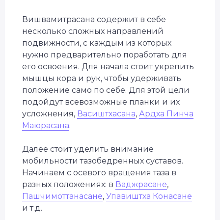
Вишвамитрасана содержит в себе
несколько сложных направлений
подвижности, с каждым из которых
нужно предварительно поработать для
его освоения. Для начала стоит укрепить
мышцы кора и рук, чтобы удерживать
положение само по себе. Для этой цели
подойдут всевозможные планки и их
усложнения,
Васиштхасана
,
Ардха Пинча
Маюрасана
.
Далее стоит уделить внимание
мобильности тазобедренных суставов.
Начинаем с осевого вращения таза в
разных положениях: в
Ваджрасане
,
Пашчимоттанасане
,
Упавиштха Конасане
и т.д.