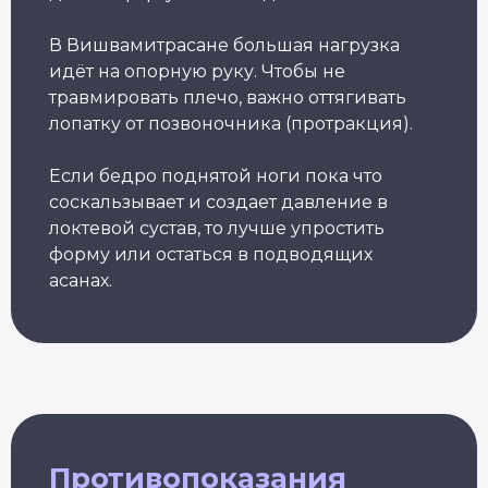
Преподаватель
Йога для
Хатха-йоги
начинающих
Длительность: 9 недель
Длительность: 8 недель
В Вишвамитрасане большая нагрузка
идёт на опорную руку. Чтобы не
Подробнее
Подробнее
травмировать плечо, важно оттягивать
лопатку от позвоночника (протракция).
Если бедро поднятой ноги пока что
соскальзывает и создает давление в
локтевой сустав, то лучше упростить
форму или остаться в подводящих
асанах.
Йогатерапия
Пранаяма:
Йога
Пр
опорно-
дыхательные
женс
йо
двигательного
техники
здор
бе
аппарата
в практике йоги
Длител
Длит
Длительность: 24-28
Длительность: 4 месяца
недель
Подробнее
Подробнее
П
Смотреть все курсы
Противопоказания