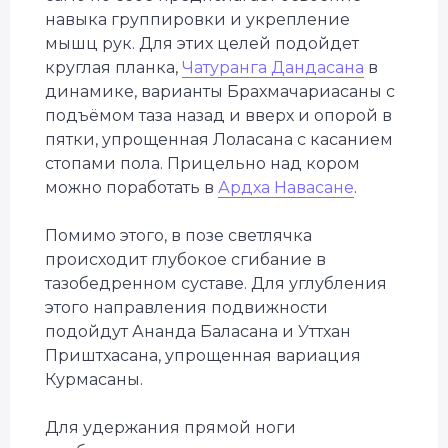
навыка группировки и укрепление
мышц рук. Для этих целей подойдет
круглая планка,
Чатуранга Дандасана
в
динамике, варианты Брахмачариасаны с
подъёмом таза назад и вверх и опорой в
пятки, упрощенная Лоласана с касанием
стопами пола. Прицельно над кором
можно поработать в
Ардха Навасане
.
Помимо этого, в позе светлячка
происходит глубокое сгибание в
тазобедренном суставе. Для углубления
этого направления подвижности
подойдут Ананда Баласана и Уттхан
Приштхасана, упрощенная вариация
Курмасаны.
Для удержания прямой ноги