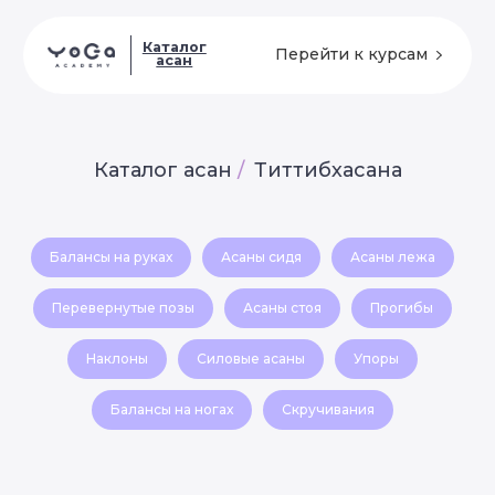
Каталог
Перейти к курсам
асан
Каталог асан
/
Титтибхасана
Балансы на руках
Асаны сидя
Асаны лежа
Перевернутые позы
Асаны стоя
Прогибы
Наклоны
Силовые асаны
Упоры
Балансы на ногах
Скручивания