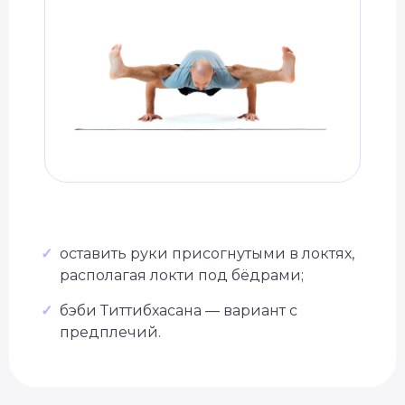
✓
оставить руки присогнутыми в локтях,
располагая локти под бёдрами;
✓
бэби Титтибхасана — вариант с
предплечий.
Специальное предложение