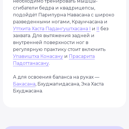
необходимо тренировать мышцы-
сгибатели бедра и квадрицепсы,
подойдёт Парипурна Навасана с широко
разведенными ногами, Краунчасана и
Уттхита Хаста Падангуштхасана I
и
II
без
захвата. Для вытяжения задней и
внутренней поверхности ног в
регулярную практику стоит включить
Упавиштха Конасану
и
Прасарита
Падоттанасану
.
А для освоения баланса на руках —
Бакасана
, Бхуджапидасана, Эка Хаста
Бхуджасана.