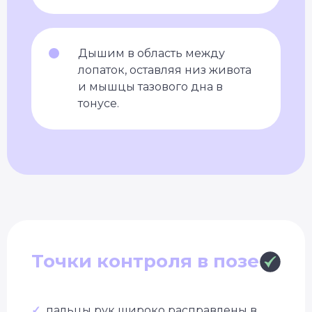
Дышим в область между
лопаток, оставляя низ живота
и мышцы тазового дна в
тонусе.
Точки контроля в позе
✓
пальцы рук широко расправлены в