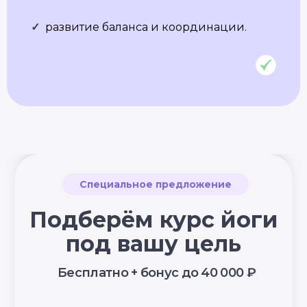
Клуб Академии
Блог Академии Йоги
✓
развитие баланса и координации.
Каталог асан
Словарь терминов
Истории выпускников
Карта сайта
Магазин навыков
Виды йоги
Медитации
Пранаямы
ВАЖНОЕ
Политика в отношении обработки
персональных данных
Публичная оферта
Об организации
Государственная лицензия
Информация о рассрочке
Акции
Версия для людей с ограниченными
возможностями