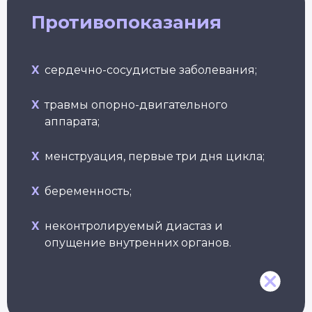
Противопоказания
X
сердечно-сосудистые заболевания;
X
травмы опорно-двигательного
Йогатерапия
Пранаяма:
Йога
Пр
опорно-
дыхательные
женс
аппарата;
йо
двигательного
техники
здор
бе
аппарата
в практике йоги
Длител
Длит
Длительность: 24-28
Длительность: 4 месяца
X
менструация, первые три дня цикла;
недель
Подробнее
Подробнее
П
X
беременность;
Смотреть все курсы
X
неконтролируемый диастаз и
опущение внутренних органов.