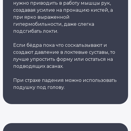
нужно приводить в работу мышцы рук,
создавая усилие на пронацию кистей, а
Александр Лапковский
Основатель Академии Йоги
при ярко выраженной
10+ лет опыта
гипермобильности, даже слегка
Обучили более 6 000 студентов
подсгибать локти.
Если бёдра пока что соскальзывают и
Популярные курсы Академии Йоги
создают давление в локтевые суставы, то
лучше упростить форму или остаться на
Грант 40 000
₽
подводящих асанах.
При страхе падения можно использовать
подушку под голову.
Преподаватель
Йога для
Хатха-йоги
начинающих
Длительность: 9 недель
Длительность: 8 недель
Подробнее
Подробнее