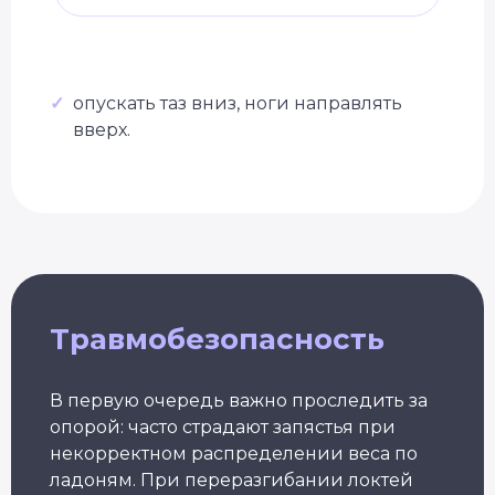
Уже 2 300+ заявок
за последний месяц
✓
опускать таз вниз, ноги направлять
Подбор программы
вверх.
под уровень
Консультация
с экспертом
Грант на обучение
40 000 руб
Травмобезопасность
В первую очередь важно проследить за
опорой: часто страдают запястья при
некорректном распределении веса по
ладоням. При переразгибании локтей