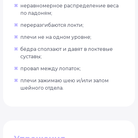
✖
неравномерное распределение веса
по ладоням;
✖
переразгибаются локти;
✖
плечи не на одном уровне;
✖
бёдра сползают и давят в локтевые
суставы;
✖
провал между лопаток;
✖
плечи зажимаю шею и/или залом
шейного отдела.