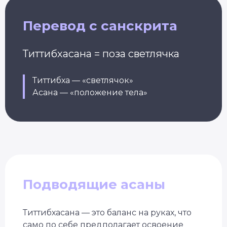
Перевод с санскрита
Титтибхасана = поза светлячка
Титтибха — «светлячок»
Асана — «положение тела»
Подводящие асаны
Титтибхасана — это баланс на руках, что
само по себе предполагает освоение