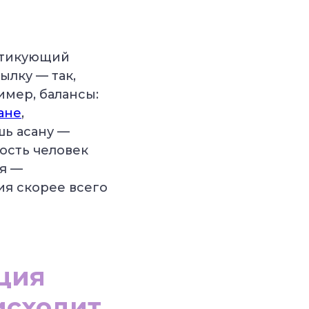
актикующий
ылку — так,
имер, балансы:
ане
,
шь асану —
ость человек
я —
ия скорее всего
ция
исходит