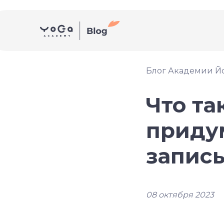
Блог Академии Й
Что та
придум
записы
08 октября 2023