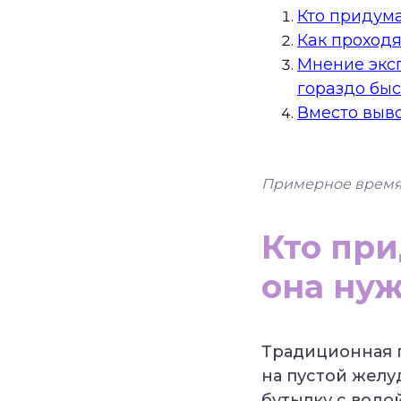
Кто придума
Как проходя
Мнение эксп
гораздо быс
Вместо выв
Примерное время
Кто при
она ну
Традиционная п
на пустой желу
бутылку с водо