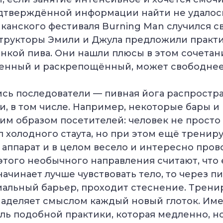
дтверждённой информации найти не удалось)
канского фестиваля Burning Man случился с
структоры Эмили и Джула предложили прак
анкой пива. Они нашли плюсы в этом сочетан
ленный и раскрепощённый, может свободнее
сь последователи — пивная йога распростр
и, в том числе. Например, некоторые бары и
им образом посетителей: человек не просто
л холодного стаута, но при этом ещё тренир
аппарат и в целом весело и интересно пров
ого необычного направления считают, что 
начинает лучше чувствовать тело, то через п
альный барьер, проходит стеснение. Трени
аделяет смыслом каждый новый глоток. Име
ль подобной практики, которая медленно, н