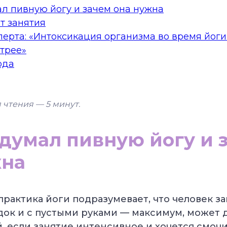
л пивную йогу и зачем она нужна
т занятия
ерта: «Интоксикация организма во время йог
трее»
ода
 чтения — 5
минут.
думал пивную йогу и 
жна
рактика йоги подразумевает, что человек з
док и с пустыми руками — максимум, может
й, если занятие интенсивное и хочется смочи