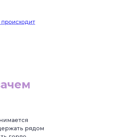
и происходит
зачем
анимается
 держать рядом
ть горло.