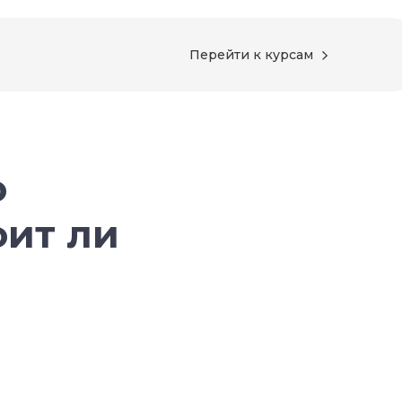
Перейти к курсам
о
оит ли
?