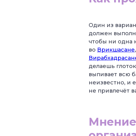
Один из вариан
должен выполня
чтобы ни одна 
во
Врикшасане
Вирабхадрасан
делаешь глоток
выпивает всю 
неизвестно, и 
не привлечёт в
Мнение
организ