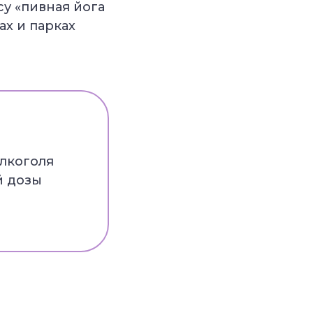
су «пивная йога
ах и парках
алкоголя
й дозы