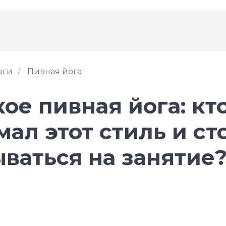
оги
/
Пивная йога
кое пивная йога: кт
ал этот стиль и ст
ваться на занятие