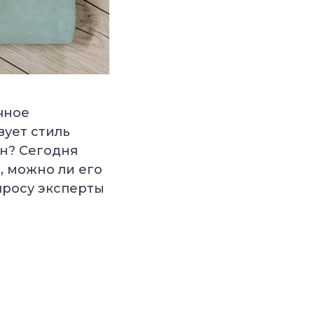
чное
вует стиль
ан? Сегодня
, можно ли его
просу эксперты