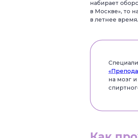
набирает оборо
в Москве», то 
в летнее время.
Специали
«Препода
на мозг 
спиртног
Как про