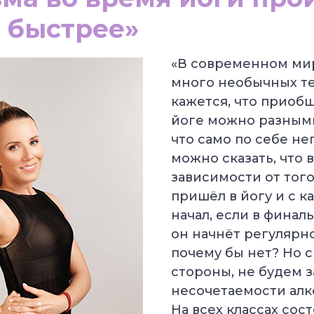
 быстрее»
«В современном ми
много необычных т
кажется, что приоб
йоге можно разным
что само по себе неп
можно сказать, что 
зависимости от того
пришёл в йогу и с к
начал, если в финал
он начнёт регулярно
почему бы нет? Но с
стороны, не будем з
несочетаемости алко
На всех классах сос