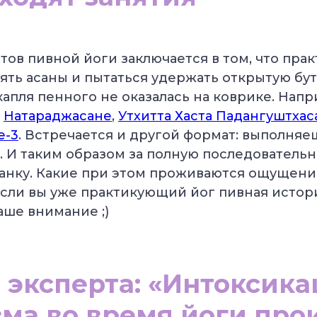
тов пивной йоги заключается в том, что пр
ть асаны и пытаться удержать открытую бут
капля пенного не оказалась на коврике. Напр
,
Натараджасане
,
Утхитта Хаста Падангуштхас
е-3
. Встречается и другой формат: выполняе
. И таким образом за полную последовательн
банку. Какие при этом проживаются ощущени
если вы уже практикующий йог пивная истор
аше внимание ;)
 эксперта: «Интоксика
ма во время йоги про