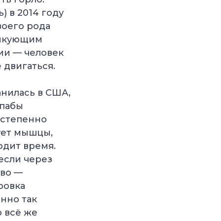
 в 2014 году
воего рода
тикующим
ии — человек
 двигаться.
анилась в США,
 пабы
 степенно
ует мышцы,
одит время.
если через
иво —
ровка
нно так
о всё же