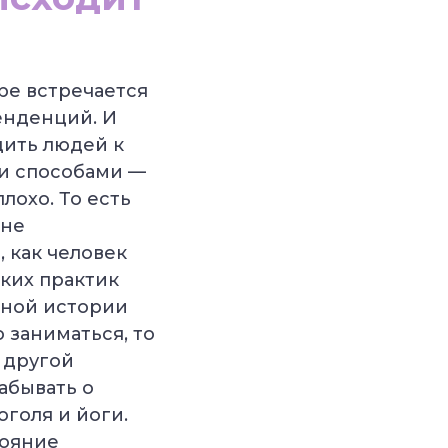
ре встречается
енденций. И
щить людей к
и способами —
лохо. То есть
вне
, как человек
аких практик
ьной истории
 заниматься, то
 другой
абывать о
голя и йоги.
тояние