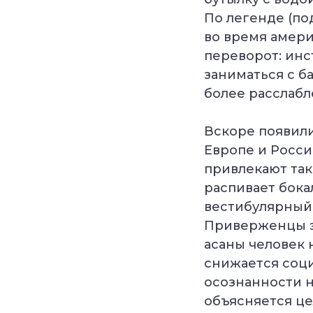
По легенде (по
во время амери
переворот: ин
заниматься с б
более расслаб
Вскоре появили
Европе и Росси
привлекают так
распивает бока
вестибулярный 
Приверженцы эт
асаны человек 
снижается соци
осознанности н
объясняется це