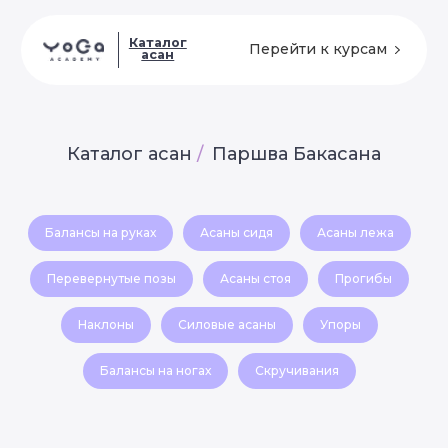
Каталог
Перейти к курсам
асан
Каталог асан
/
Паршва Бакасана
Балансы на руках
Асаны сидя
Асаны лежа
Перевернутые позы
Асаны стоя
Прогибы
Наклоны
Силовые асаны
Упоры
Балансы на ногах
Скручивания