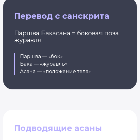
Перевод с санскрита
Паршва Бакасана = боковая поза
журавля
Паршва — «бок»
Бака — «журавль»
Асана — «положение тела»
Подводящие асаны