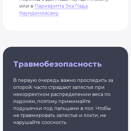
Подбор программы
или в
Паривритта Эка Пада
под уровень
Каундиниасану
.
Консультация
с экспертом
Грант на обучение
40 000 руб
Травмобезопасность
В первую очередь важно проследить за
опорой: часто страдают запястья при
некорректном распределении веса по
ладоням, поэтому прижимайте
подушечки под пальцами в пол. Чтобы
не травмировать запястья и локти, не
Александр Лапковский
Основатель Академии Йоги
нарушайте соосность.
10+ лет опыта
Обучили более 6 000 студентов