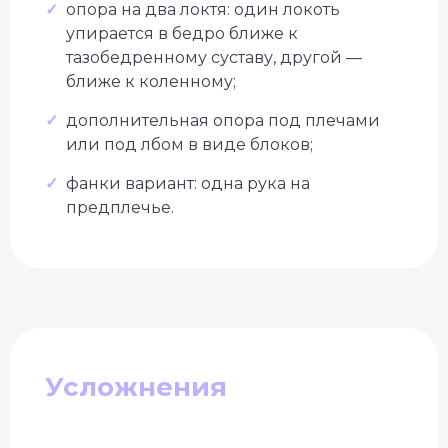
✓
опора на два локтя: один локоть
упирается в бедро ближе к
тазобедренному суставу, другой —
ближе к коленному;
✓
дополнительная опора под плечами
или под лбом в виде блоков;
✓
фанки вариант: одна рука на
предплечье.
Специальное предложение
Усложнения
Подберём курс йоги
под вашу цель