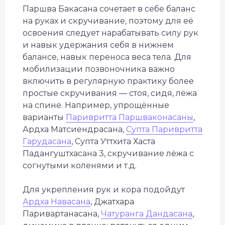
Паршва Бакасана сочетает в себе баланс
на руках и скручивание, поэтому для её
освоения следует нарабатывать силу рук
и навык удержания себя в нижнем
балансе, навык переноса веса тела. Для
мобилизации позвоночника важно
включить в регулярную практику более
простые скручивания — стоя, сидя, лёжа
на спине. Например, упрощённые
варианты
Паривритта Паршваконасаны
,
Ардха Матсиендрасана,
Супта Паривритта
Гарудасана
, Супта Уттхита Хаста
Падангуштхасана 3, скручивание лёжа с
согнутыми коленями и т.д.
Для укрепления рук и кора подойдут
Ардха Навасана
, Джатхара
Паривартанасана,
Чатуранга Дандасана
,