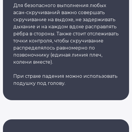
Для безопасного выполнения любых
асан-скручиваний важно совершать
скручивание на выдохе, не задерживать
Популярные курсы Академии Йоги
дыхание и на каждом вдохе расправлять
рёбра в стороны. Также стоит отслеживать
Грант 40 000
₽
точки контроля, чтобы скручивание
распределялось равномерно по
позвоночнику (единая линия плеч,
колени вместе).
Преподаватель
Йога для
При страхе падения можно использовать
Хатха-йоги
начинающих
подушку под голову.
Длительность: 9 недель
Длительность: 8 недель
Подробнее
Подробнее