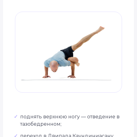
Бесплатно + бонус до 40 000 ₽
✓
поднять верхнюю ногу — отведение в
Уже 2 300+ заявок
за последний месяц
тазобедренном;
✓
переход в Двипада Каундиниасану