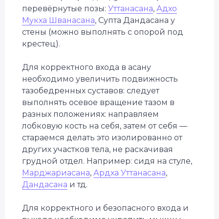
перевёрнутые позы:
Уттанасана
,
Адхо
Мукха Шванасана
, Супта Дандасана у
стены (можно выполнять с опорой под
крестец).
Для корректного входа в асану
необходимо увеличить подвижность
тазобедренных суставов: следует
выполнять осевое вращение тазом в
разных положениях: направляем
лобковую кость на себя, затем от себя —
стараемся делать это изолированно от
других участков тела, не раскачивая
грудной отдел. Например: сидя на стуле,
Марджариасана
,
Ардха Уттанасана
,
Дандасана
и тд.
Для корректного и безопасного входа и