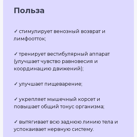
НАШИ ПРОЕКТЫ
Польза
Клуб Академии
Блог Академии Йоги
Каталог асан
Словарь терминов
✓
стимулирует венозный возврат и
Истории выпускников
лимфоотток;
Карта сайта
Магазин навыков
✓
тренирует вестибулярный аппарат
Виды йоги
(улучшает чувство равновесия и
Медитации
Пранаямы
координацию движений);
ВАЖНОЕ
✓
улучшает пищеварение;
Политика в отношении обработки
персональных данных
✓
укрепляет мышечный корсет и
Публичная оферта
повышает общий тонус организма;
Об организации
Государственная лицензия
Информация о рассрочке
✓
вытягивает всю заднюю линию тела и
Акции
успокаивает нервную систему.
Версия для людей с ограниченными