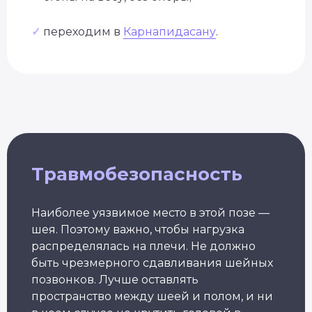
✓
переходим в
Карнапидасану
.
Уже 2 300+ заявок
за последний месяц
Подбор программы
под уровень
Консультация
с экспертом
Грант на обучение
40 000 руб
Травмобезопасность
Наиболее уязвимое место в этой позе —
шея. Поэтому важно, чтобы нагрузка
распределялась на плечи. Не должно
быть чрезмерного сдавливания шейных
позвонков. Лучше оставлять
пространство между шеей и полом, и ни