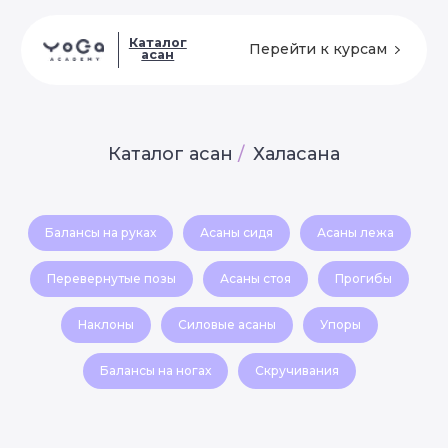
Каталог
Перейти к курсам
асан
Каталог асан
/
Халасана
Балансы на руках
Асаны сидя
Асаны лежа
Перевернутые позы
Асаны стоя
Прогибы
Наклоны
Силовые асаны
Упоры
Балансы на ногах
Скручивания