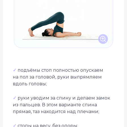
Специальное предложение
Подберём курс йоги
под вашу цель
Бесплатно + бонус до 40 000 ₽
✓
подъёмы стоп полностью опускаем
на пол за головой, руки выпрямляем
вдоль головы;
✓
руки уводим за спину и делаем замок
из пальцев. В этом варианте спина
прямая, таз находится над плечами;
✓
стопы на весу, без опоры;