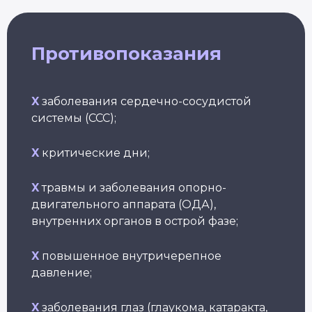
Противопоказания
X
заболевания сердечно-сосудистой
системы (ССС);
Йогатерапия
Пранаяма:
Йога
Пр
опорно-
дыхательные
женс
йо
двигательного
техники
здор
X
критические дни;
бе
аппарата
в практике йоги
Длител
Длит
Длительность: 24-28
Длительность: 4 месяца
недель
X
травмы и заболевания опорно-
двигательного аппарата (ОДА),
Подробнее
Подробнее
П
внутренних органов в острой фазе;
Смотреть все курсы
X
повышенное внутричерепное
давление;
X
заболевания глаз (глаукома, катаракта,