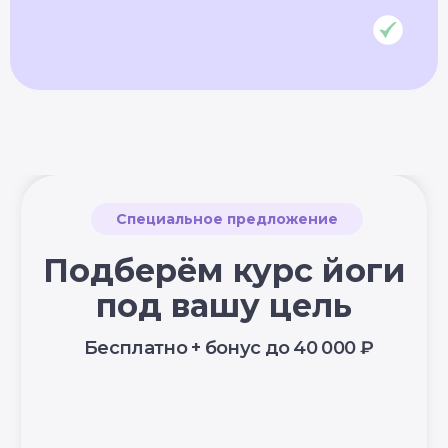
возможностями
© YogaAcademy, 2026
+7 (930) 035 91 31
ООО «Академия Йоги» РФ, 127106, г. Москва,
вн.тер.г. муниципальный округ Марфино
Гостиничная ул, д. 5, помещ. 1/1
УЗНАТЬ
ПОДРОБНЕЕ