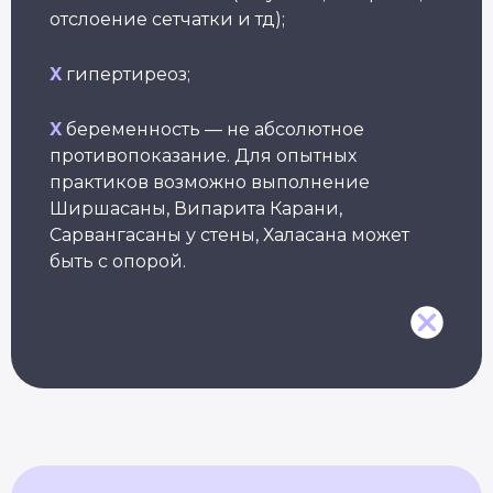
отслоение сетчатки и тд);
X
гипертиреоз;
Самое нужное о йоге и саморазвитии
в вашем почтовом ящике
X
беременность — не абсолютное
противопоказание. Для опытных
ПОЛУЧИТЬ
практиков возможно выполнение
Ширшасаны, Випарита Карани,
Сарвангасаны у стены, Халасана может
НАПРАВЛЕНИЯ
быть с опорой.
Курс «Преподаватель Хатха-йоги»
Курс «Йогатерапия женского здоровья»
Курс «Инь-йога: искусство расслабления»
Курс «Преподаватель йоги для детей»
Курс «Йогатерапия опорно‑двигательного
аппарата»
Курс «Йога для беременных»
Курс «Йога для начинающих»
Курс «Пранаяма: дыхательные
техники в практике йоги»