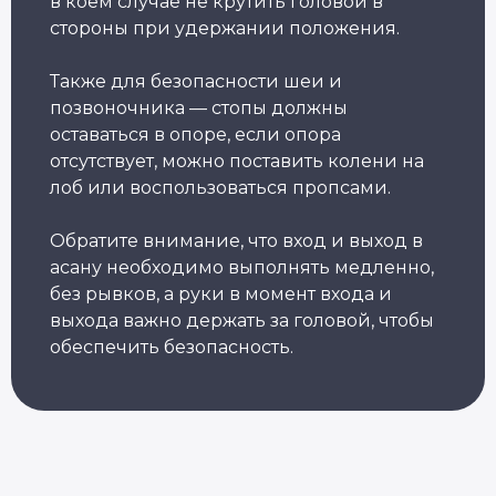
в коем случае не крутить головой в
стороны при удержании положения.
Александр Лапковский
Также для безопасности шеи и
Основатель Академии Йоги
позвоночника — стопы должны
10+ лет опыта
Обучили более 6 000 студентов
оставаться в опоре, если опора
отсутствует, можно поставить колени на
лоб или воспользоваться пропсами.
Популярные курсы Академии Йоги
Обратите внимание, что вход и выход в
асану необходимо выполнять медленно,
Грант 40 000
₽
без рывков, а руки в момент входа и
выхода важно держать за головой, чтобы
обеспечить безопасность.
Преподаватель
Йога для
Хатха-йоги
начинающих
Длительность: 9 недель
Длительность: 8 недель
Подробнее
Подробнее