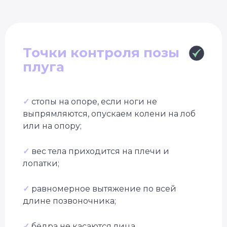
Точки контроля позы
плуга
✓
стопы на опоре, если ноги не
выпрямляются, опускаем колени на лоб
или на опору;
✓
вес тела приходится на плечи и
лопатки;
✓
равномерное вытяжение по всей
длине позвоночника;
✓
бёдра не касаются лица.