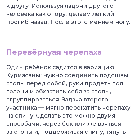
к другу. Используя ладони другого
человека как опору, делаем лёгкий
прогиб назад. После этого меняем ногу.
Специальное предложение
Перевёрнуая черепаха
Подберём курс йоги
под вашу цель
Один ребёнок садится в вариацию
Бесплатно + бонус до 40 000 ₽
Курмасаны: нужно соединить подошвы
стопы перед собой, руки продеть под
голени и обхватить себя за стопы,
сгруппироваться. Задача второго
участника — мягко перекатить черепаху
на спину. Сделать это можно двумя
способами: через бок или же взяться
за стопы и, поддерживая спину, тянуть