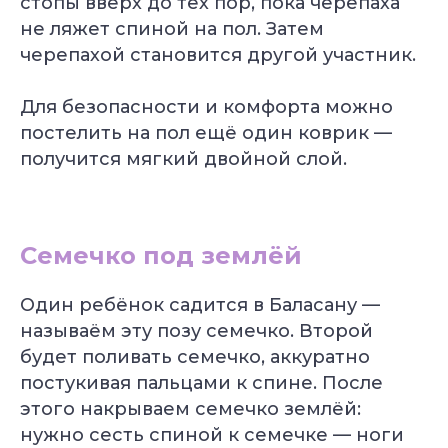
стопы вверх до тех пор, пока черепаха
не ляжет спиной на пол. Затем
черепахой становится другой участник.
Для безопасности и комфорта можно
постелить на пол ещё один коврик —
получится мягкий двойной слой.
Уже 2 300+ заявок
за последний месяц
Подбор программы
Семечко под землёй
под уровень
Консультация
с экспертом
Один ребёнок садится в Баласану —
Грант на обучение
40 000 руб
называём эту позу семечко. Второй
будет поливать семечко, аккуратно
постукивая пальцами к спине. После
этого накрываем семечко землёй:
нужно сесть спиной к семечке — ноги