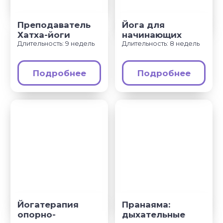
Медитации
Пранаямы
ВАЖНОЕ
Политика в отношении обработки
персональных данных
Публичная оферта
Об организации
Государственная лицензия
Информация о рассрочке
Акции
Версия для людей с ограниченными
возможностями
© YogaAcademy, 2026
+7 (930) 035 91 31
ООО «Академия Йоги» РФ, 127106, г. Москва,