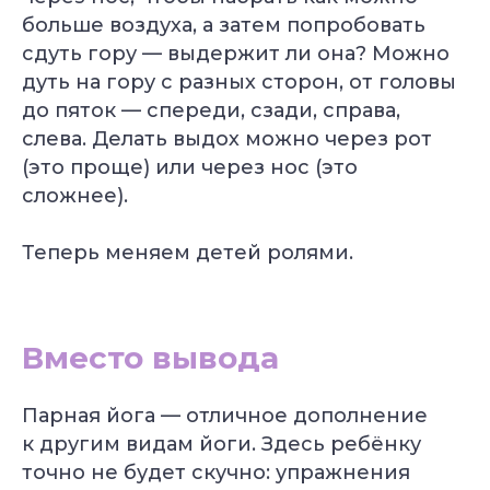
больше воздуха, а затем попробовать
Преподаватель
Йога для
сдуть гору — выдержит ли она? Можно
Хатха-йоги
начинающих
Длительность: 9 недель
Длительность: 8 недель
дуть на гору с разных сторон, от головы
до пяток — спереди, сзади, справа,
Подробнее
Подробнее
слева. Делать выдох можно через рот
(это проще) или через нос (это
сложнее).
Теперь меняем детей ролями.
Йогатерапия
Пранаяма:
опорно-
дыхательные
Вместо вывода
двигательного
техники
аппарата
в практике йоги
Длительность: 24-28
Длительность: 4 месяца
недель
Парная йога — отличное дополнение
к другим видам йоги. Здесь ребёнку
Подробнее
Подробнее
точно не будет скучно: упражнения