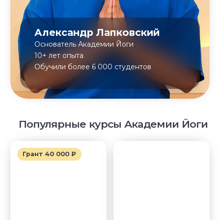
НАПРАВЛЕНИЯ
Курс «Преподаватель Хатха-йоги»
Курс «Йогатерапия женского здоровья»
Курс «Инь-йога: искусство расслабления»
Курс «Преподаватель йоги для детей»
Курс «Йогатерапия опорно‑двигательного
аппарата»
Курс «Йога для беременных»
Курс «Йога для начинающих»
Курс «Пранаяма: дыхательные
техники в практике йоги»
НАШИ ПРОЕКТЫ
Клуб Академии
Блог Академии Йоги
Каталог асан
Словарь терминов
Истории выпускников
Карта сайта
Магазин навыков
Виды йоги