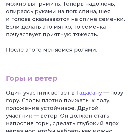
можно выпрямить. Теперь надо лечь,
опираясь руками на пол: спина, шея
и голова оказываются на спине семечки.
Если делать это мягко, то семечка
почувствует приятную тяжесть.
После этого меняемся ролями.
Александр Лапковский
Основатель Академии Йоги
10+ лет опыта
Обучили более 6 000 студентов
Горы и ветер
Популярные курсы Академии Йоги
Один участник встаёт в
Тадасану
— позу
гору. Стопы плотно прижаты к полу,
Грант 40 000
₽
положение устойчивое. Другой
участник — ветер. Он должен стать
напротив горы, сделать глубокий вдох
через нос, чтобы набрать как можно