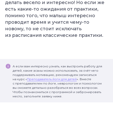
делать весело и интересно! Но если же
Смотреть все курсы
есть какие-то ожидания от практики,
помимо того, что малыш интересно
проводит время и учится чему-то
новому, то не стоит исключать
из расписания классические практики.
А если вам интересно узнать, как выстроить работу для
детей, какие асаны можно использовать, за счёт чего
поддерживать мотивацию, рекомендуем записаться
на курс «
Преподаватель йоги для детей
». Вместе
с преподавателем по йоге, неврологом и психологом
вы сможете детально разобраться во всех вопросах.
Чтобы познакомиться с программой и забронировать
место, заполните заявку ниже.