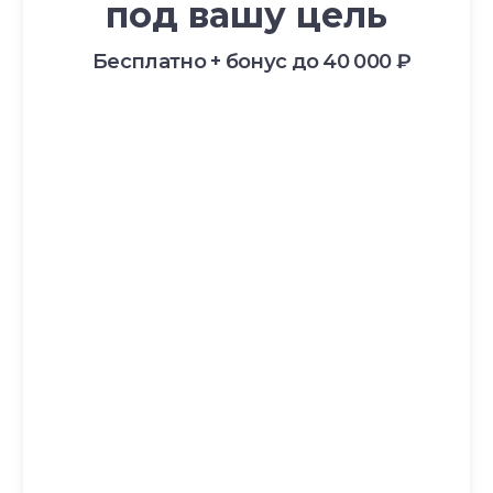
Словарь терминов
Истории выпускников
Карта сайта
Магазин навыков
Виды йоги
Медитации
Пранаямы
ВАЖНОЕ
Политика в отношении обработки
персональных данных
Публичная оферта
Об организации
Государственная лицензия
Информация о рассрочке
Акции
Версия для людей с ограниченными
возможностями