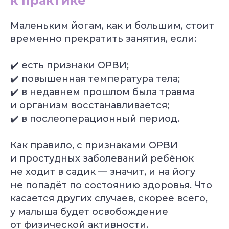
к практике
Маленьким йогам, как и большим, стоит
временно прекратить занятия, если:
✔️ есть признаки ОРВИ;
✔️ повышенная температура тела;
Александр Лапковский
✔️ в недавнем прошлом была травма
Основатель Академии Йоги
и организм восстанавливается;
10+ лет опыта
Обучили более 6 000 студентов
✔️ в послеоперационный период.
Как правило, с признаками ОРВИ
и простудных заболеваний ребёнок
Популярные курсы Академии Йоги
не ходит в садик — значит, и на йогу
Грант 40 000
₽
не попадёт по состоянию здоровья. Что
касается других случаев, скорее всего,
у малыша будет освобождение
от физической активности.