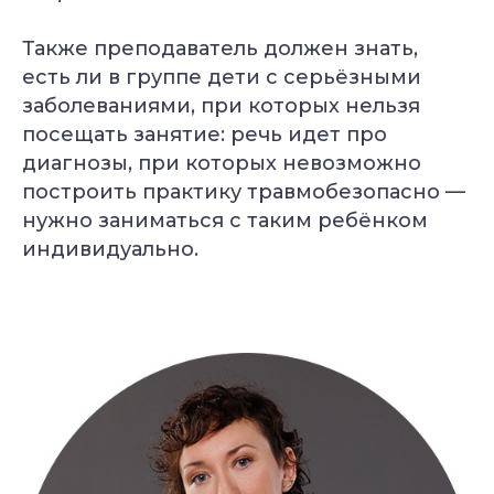
Преподаватель
Йога для
Также преподаватель должен знать,
Хатха-йоги
начинающих
Длительность: 9 недель
Длительность: 8 недель
есть ли в группе дети с серьёзными
заболеваниями, при которых нельзя
Подробнее
Подробнее
посещать занятие: речь идет про
диагнозы, при которых невозможно
построить практику травмобезопасно —
нужно заниматься с таким ребёнком
индивидуально.
Йогатерапия
Пранаяма:
опорно-
дыхательные
двигательного
техники
аппарата
в практике йоги
Длительность: 24-28
Длительность: 4 месяца
недель
Подробнее
Подробнее