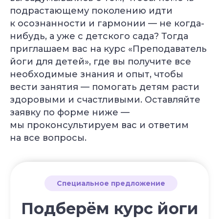
в вашем почтовом ящике
подрастающему поколению идти
к осознанности и гармонии — не когда-
ПОЛУЧИТЬ
нибудь, а уже с детского сада? Тогда
приглашаем вас на курс «Преподаватель
йоги для детей», где вы получите все
НАПРАВЛЕНИЯ
необходимые знания и опыт, чтобы
Курс «Преподаватель Хатха-йоги»
Курс «Йогатерапия женского здоровья»
вести занятия — помогать детям расти
Курс «Инь-йога: искусство расслабления»
здоровыми и счастливыми. Оставляйте
Курс «Преподаватель йоги для детей»
заявку по форме ниже —
Курс «Йогатерапия опорно‑двигательного
аппарата»
мы проконсультируем вас и ответим
Курс «Йога для беременных»
на все вопросы.
Курс «Йога для начинающих»
Курс «Пранаяма: дыхательные
техники в практике йоги»
НАШИ ПРОЕКТЫ
Клуб Академии
Блог Академии Йоги
Каталог асан