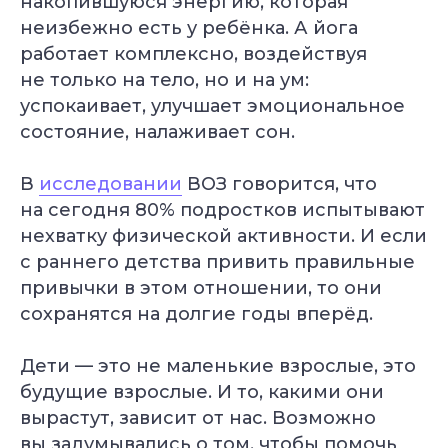
накопившуюся энергию, которая
неизбежно есть у ребёнка. А йога
работает комплексно, воздействуя
не только на тело, но и на ум:
успокаивает, улучшает эмоциональное
состояние, налаживает сон.
В
исследовании
ВОЗ говорится, что
на сегодня 80% подростков испытывают
нехватку физической активности. И если
с раннего детства привить правильные
привычки в этом отношении, то они
сохранятся на долгие годы вперёд.
Дети — это не маленькие взрослые, это
будущие взрослые. И то, какими они
вырастут, зависит от нас. Возможно
Самое нужное о йоге и саморазвитии
вы задумывались о том, чтобы помочь