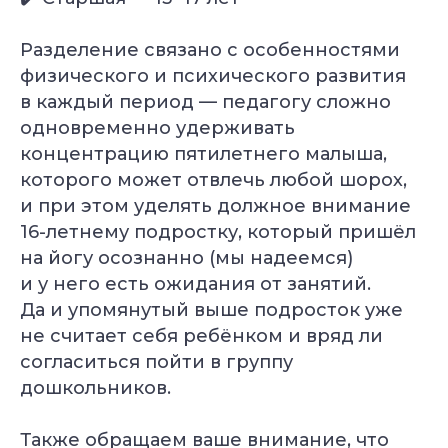
Разделение связано с особенностями
физического и психического развития
в каждый период — педагогу сложно
одновременно удерживать
концентрацию пятилетнего малыша,
которого может отвлечь любой шорох,
и при этом уделять должное внимание
16-летнему подростку, который пришёл
на йогу осознанно (мы надеемся)
и у него есть ожидания от занятий.
Да и упомянутый выше подросток уже
не считает себя ребёнком и вряд ли
Уже 2 300+ заявок
согласиться пойти в группу
за последний месяц
дошкольников.
Подбор программы
Также обращаем ваше внимание, что
под уровень