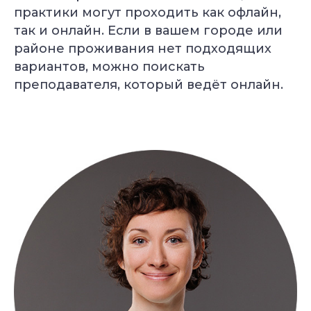
Консультация
практики могут проходить как офлайн,
с экспертом
Грант на обучение
так и онлайн. Если в вашем городе или
40 000 руб
районе проживания нет подходящих
вариантов, можно поискать
преподавателя, который ведёт онлайн.
Александр Лапковский
Основатель Академии Йоги
10+ лет опыта
Обучили более 6 000 студентов