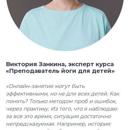
Популярные курсы Академии Йоги
Грант 40 000
₽
Преподаватель
Йога для
Виктория Занкина, эксперт курса
Хатха-йоги
начинающих
«Преподаватель йоги для детей»
Длительность: 9 недель
Длительность: 8 недель
Подробнее
Подробнее
«Онлайн-занятия могут быть
эффективными, но не для всех детей. Как
понять? Только методом проб и ошибок,
через практику. Из того, что я наблюдаю
за все это время, ситуация достаточно
непредсказуемая. Например, история: