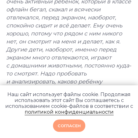
очень активный ребенок, который в классе
Йогатерапия
Пранаяма:
офлайн бегал, скакал и всячески
опорно-
дыхательные
отвлекался, перед экраном, наоборот,
двигательного
техники
аппарата
в практике йоги
спокойно сидит и всё делает. Ему очень
Длительность: 24-28
Длительность: 4 месяца
недель
хорошо, потому что рядом с ним никого
нет, он смотрит на меня и делает, как я.
Подробнее
Подробнее
Другие дети, наоборот, именно перед
экраном много отвлекаются, играют
Смотреть все курсы
с домашними животными, постоянно куда-
то смотрят. Надо пробовать
и анализировать, каково ребёнку
заниматься перед экраном».
Наш сайт использует файлы cookie. Продолжая
использовать этот сайт Вы соглашаетесь с
использованием cookie-файлов в соответствии с
политикой конфиденциальности
Групповые занятия
СОГЛАСЕН
Группы бывают большие и маленькие: 10