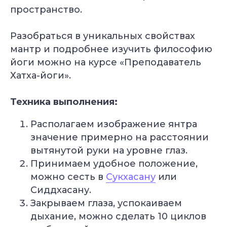
пространство.
Разобраться в уникальных свойствах
Популярные курсы Академии Йоги
мантр и подробнее изучить философию
йоги можно на курсе «Преподаватель
Грант 40 000
₽
Хатха-йоги».
Техника выполнения:
Располагаем изображение янтра
Преподаватель
Йога для
Хатха-йоги
начинающих
значение примерно на расстоянии
Длительность: 9 недель
Длительность: 8 недель
вытянутой руки на уровне глаз.
Подробнее
Подробнее
Принимаем удобное положение,
можно сесть в
Сукхасану
или
Сиддхасану.
Закрываем глаза, успокаиваем
дыхание, можно сделать 10 циклов