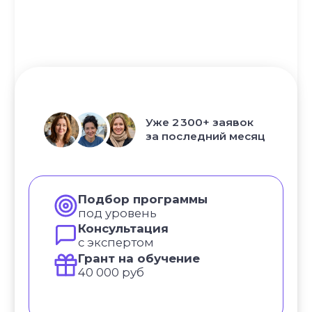
Курс «Йога для начинающих»
Курс «Пранаяма: дыхательные
техники в практике йоги»
НАШИ ПРОЕКТЫ
Клуб Академии
Блог Академии Йоги
Каталог асан
Словарь терминов
Истории выпускников
Карта сайта
Магазин навыков
Виды йоги
Медитации
Пранаямы
ВАЖНОЕ
Политика в отношении обработки
персональных данных
Публичная оферта
Об организации
Государственная лицензия