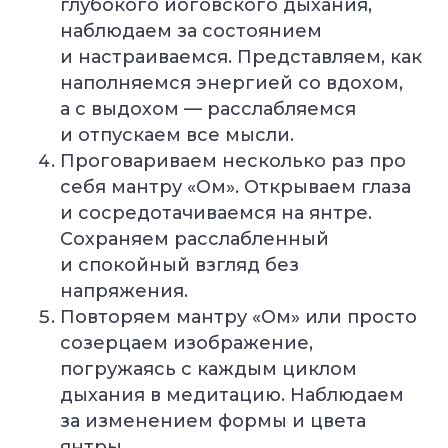
глубокого йоговского дыхания,
наблюдаем за состоянием
и настраиваемся. Представляем, как
Йогатерапия
Пранаяма:
опорно-
дыхательные
наполняемся энергией со вдохом,
двигательного
техники
аппарата
в практике йоги
а с выдохом — расслабляемся
Длительность: 24-28
Длительность: 4 месяца
недель
и отпускаем все мысли.
Проговариваем несколько раз про
Подробнее
Подробнее
себя мантру «Ом». Открываем глаза
и сосредотачиваемся на янтре.
Смотреть все курсы
Сохраняем расслабленный
и спокойный взгляд без
напряжения.
Повторяем мантру «Ом» или просто
созерцаем изображение,
погружаясь с каждым циклом
дыхания в медитацию. Наблюдаем
за изменением формы и цвета
янтры.