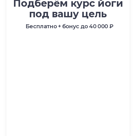
Самое нужное о йоге и саморазвитии
в вашем почтовом ящике
ПОЛУЧИТЬ
НАПРАВЛЕНИЯ
Курс «Преподаватель Хатха-йоги»
Курс «Йогатерапия женского здоровья»
Курс «Инь-йога: искусство расслабления»
Курс «Преподаватель йоги для детей»
Курс «Йогатерапия опорно‑двигательного
аппарата»
Курс «Йога для беременных»