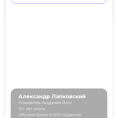
Информация о рассрочке
Акции
Версия для людей с ограниченными
возможностями
© YogaAcademy, 2026
+7 (930) 035 91 31
ООО «Академия Йоги» РФ, 127106, г. Москва,
вн.тер.г. муниципальный округ Марфино
Гостиничная ул, д. 5, помещ. 1/1