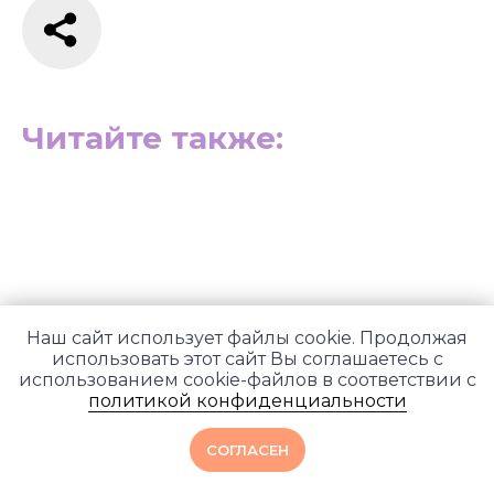
Читайте также:
Наш сайт использует файлы cookie. Продолжая
использовать этот сайт Вы соглашаетесь с
использованием cookie-файлов в соответствии с
политикой конфиденциальности
О главных энергетических
каналах Нади: Сушумна, Ида и
СОГЛАСЕН
Пингала