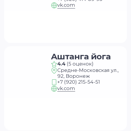
СТУДИИ ЙОГИ
В ДРУГИХ ГОРОДАХ
Самара
Ростов-на-Дону
Екатеринбург
Новосибирск
Санкт-Петербург
Воронеж
Сочи
Краснодар
Казань
Красноярск
Нижний
Пермь
Новогород
Самое нужное о йоге и саморазвитии
в вашем почтовом ящике