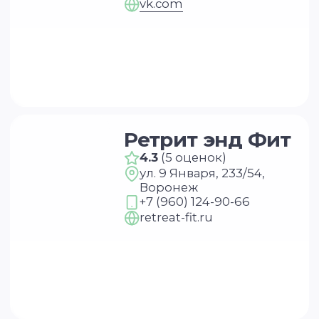
Карта сайта
Магазин навыков
Виды йоги
Медитации
Пранаямы
ВАЖНОЕ
Политика в отношении обработки
персональных данных
Публичная оферта
Об организации
Государственная лицензия
Информация о рассрочке
Акции
Версия для людей с ограниченными
возможностями