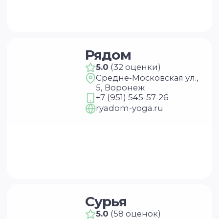
+7 (951) 545-57-26
ryadom-yoga.ru
Сурья
5.0
(58 оценок)
Плехановская ул., 30,
Воронеж
+7 (900) 302-44-52
surya-yoga.ru
Shakti
5.0
(81 оценка)
ул. Фридриха Энгельса,
64А, Воронеж
+7 (951) 547-45-43