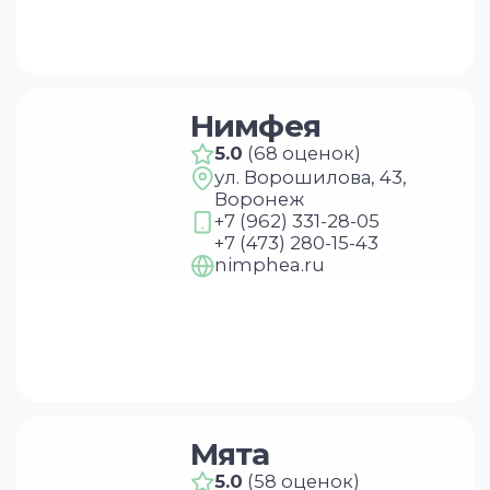
+7 (473) 211-03-70
yogamint.ru
Yoga Indigo
5.0
(67 оценок)
Донбасская ул., 2,
Воронеж (офис 005,
этаж -1)
+7 (920) 408-06-96
yoga-indigo-studio.ru
Шантарам
5.0
(47 оценок)
Воронеж, ЖК Бунин
+7 (960) 130-00-25
+7 (960) 126-00-77
voronezh.фитнес-для-
девушек.рф