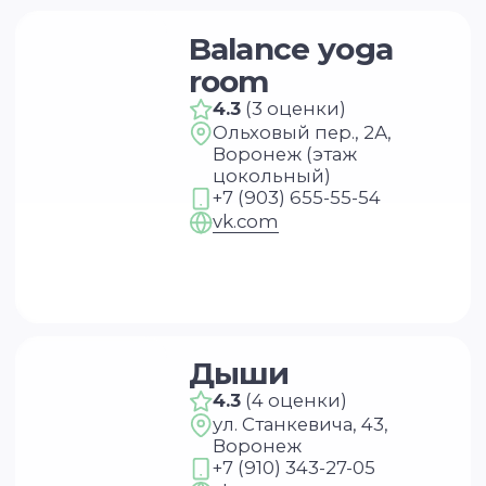
ПОЛУЧИТЬ
НАПРАВЛЕНИЯ
Курс «Преподаватель Хатха-йоги»
Курс «Йогатерапия женского здоровья»
Курс «Инь-йога: искусство расслабления»
Курс «Преподаватель йоги для детей»
Курс «Йогатерапия опорно‑двигательного
аппарата»
Курс «Йога для беременных»
Курс «Йога для начинающих»
Курс «Пранаяма: дыхательные
техники в практике йоги»
НАШИ ПРОЕКТЫ
Клуб Академии
Блог Академии Йоги
Каталог асан
Словарь терминов
Истории выпускников