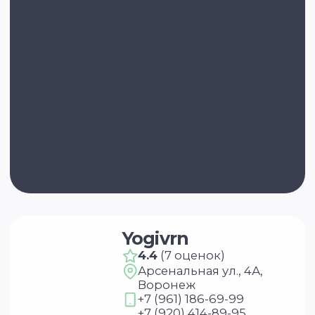
Ретрит энд Фит
4.3
(5 оценок)
ул. 9 Января, 233/54,
Воронеж
+7 (960) 124-90-66
retreat-fit.ru
Сахаджа Йога
4.3
(4 оценки)
ул. 20-летия Октября,
59, корп. 3, Воронеж
+7 (919) 182-25-97
+7 (951) 557-64-37
vk.com