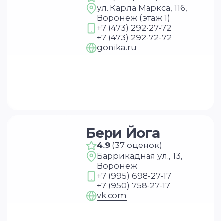
Yogivrn
4.4
(7 оценок)
Арсенальная ул., 4А,
Воронеж
+7 (961) 186-69-99
+7 (920) 414-89-95
vk.com
Аштанга йога
4.4
(5 оценок)
Средне-Московская ул.,
92, Воронеж
+7 (920) 215-54-51
vk.com