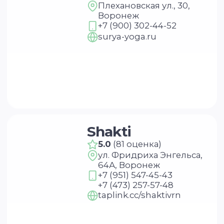
+7 (473) 257-57-48
taplink.cc/shaktivrn
Нимфея
5.0
(68 оценок)
ул. Ворошилова, 43,
Воронеж
+7 (962) 331-28-05
+7 (473) 280-15-43
nimphea.ru
Мята
5.0
(58 оценок)
Воронеж, квартал
Троицкий, жилой
массив Олимпийский,
17