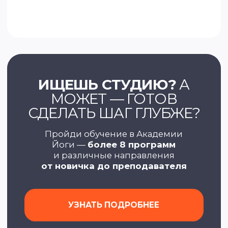
Balance yoga
room
4.3
(3 оценки)
Ольховый пер., 2А,
Воронеж (этаж
цокольный)
+7 (903) 655-55-54
vk.com
Дыши
4.3
(4 оценки)
ул. Станкевича, 43,
Воронеж
+7 (910) 343-27-05
vk.com