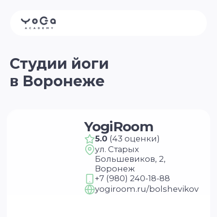
Студии йоги
в Воронеже
YogiRoom
5.0
(43 оценки)
ул. Старых
Большевиков, 2,
Воронеж
+7 (980) 240-18-88
yogiroom.ru/bolshevikov
Рядом
5.0
(32 оценки)
Средне-Московская ул.,
5, Воронеж