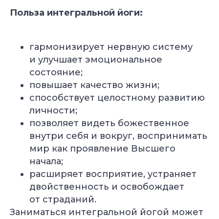
Польза интегральной йоги:
гармонизирует нервную систему
и улучшает эмоциональное
состояние;
повышает качество жизни;
способствует целостному развитию
личности;
Уже 2 300+ заявок
позволяет видеть божественное
за последний месяц
внутри себя и вокруг, воспринимать
мир как проявление Высшего
Подбор программы
начала;
под уровень
расширяет восприятие, устраняет
Консультация
с экспертом
двойственность и освобождает
Грант на обучение
40 000 руб
от страданий.
Заниматься интегральной йогой может