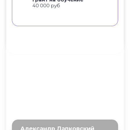
Каталог асан
Словарь терминов
Истории выпускников
Карта сайта
Магазин навыков
Виды йоги
Медитации
Пранаямы
ВАЖНОЕ
Политика в отношении обработки
персональных данных
Публичная оферта
Об организации
Государственная лицензия
Информация о рассрочке
Акции
Версия для людей с ограниченными
возможностями