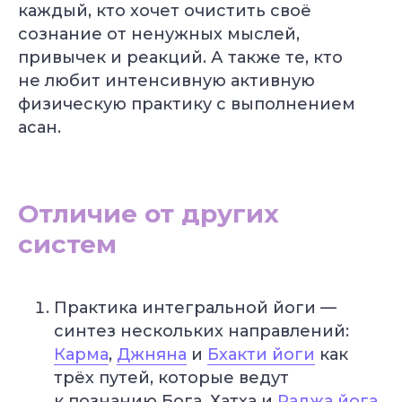
каждый, кто хочет очистить своё
сознание от ненужных мыслей,
привычек и реакций. А также те, кто
не любит интенсивную активную
физическую практику с выполнением
асан.
Отличие от других
Александр Лапковский
систем
Основатель Академии Йоги
10+ лет опыта
Обучили более 6 000 студентов
Практика интегральной йоги —
синтез нескольких направлений:
Популярные курсы Академии Йоги
Карма
,
Джняна
и
Бхакти йоги
как
трёх путей, которые ведут
Грант 40 000
₽
к познанию Бога. Хатха и
Раджа йога