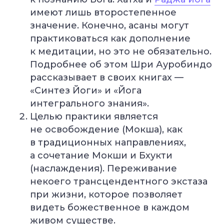
имеют лишь второстепенное
значение. Конечно, асаны могут
практиковаться как дополнение
к медитации, но это не обязательно.
Преподаватель
Йога для
Подробнее об этом Шри Ауробиндо
Хатха-йоги
начинающих
Длительность: 9 недель
Длительность: 8 недель
рассказывает в своих книгах —
«Синтез Йоги» и «Йога
Подробнее
Подробнее
интегрального знания».
Целью практики является
не освобождение (Мокша), как
в традиционных направлениях,
а сочетание Мокши и Бхукти
(наслаждения). Переживание
некоего трансцендентного экстаза
Йогатерапия
Пранаяма:
опорно-
дыхательные
при жизни, которое позволяет
двигательного
техники
видеть божественное в каждом
аппарата
в практике йоги
Длительность: 24-28
Длительность: 4 месяца
живом существе.
недель