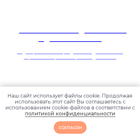
Джняна йога: выход из иллюзий
и двойственности
Медитация «нети-нети», подготовка к Джняна йоги —
короткий обзор от экспертов Академии Йоги
Наш сайт использует файлы cookie. Продолжая
использовать этот сайт Вы соглашаетесь с
использованием cookie-файлов в соответствии с
политикой конфиденциальности
СОГЛАСЕН