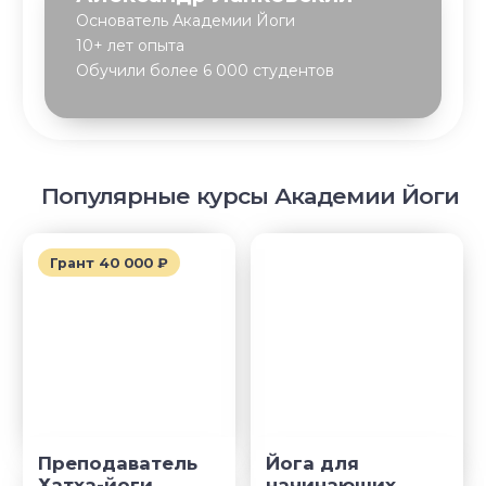
© YogaAcademy, 2026
+7 (930) 035 91 31
ООО «Академия Йоги» РФ, 127106, г. Москва,
вн.тер.г. муниципальный округ Марфино
Гостиничная ул, д. 5, помещ. 1/1