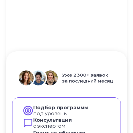
Самое нужное о йоге и саморазвитии
в вашем почтовом ящике
ПОЛУЧИТЬ
НАПРАВЛЕНИЯ
Курс «Преподаватель Хатха-йоги»
Курс «Йогатерапия женского здоровья»
Курс «Инь-йога: искусство расслабления»
Курс «Преподаватель йоги для детей»
Курс «Йогатерапия опорно‑двигательного
аппарата»
Курс «Йога для беременных»
Курс «Йога для начинающих»
Курс «Пранаяма: дыхательные
техники в практике йоги»
НАШИ ПРОЕКТЫ
Клуб Академии
Блог Академии Йоги