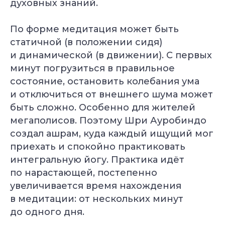
духовных знаний.
По форме медитация может быть
статичной (в положении сидя)
и динамической (в движении). С первых
минут погрузиться в правильное
состояние, остановить колебания ума
и отключиться от внешнего шума может
быть сложно. Особенно для жителей
Специальное предложение
мегаполисов. Поэтому Шри Ауробиндо
Подберём курс йоги
создал ашрам, куда каждый ищущий мог
под вашу цель
приехать и спокойно практиковать
Бесплатно + бонус до 40 000 ₽
интегральную йогу. Практика идёт
по нарастающей, постепенно
увеличивается время нахождения
в медитации: от нескольких минут
до одного дня.