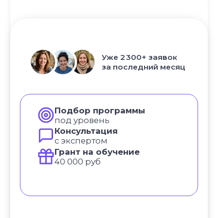
Самое нужное о йоге и саморазвитии
в вашем почтовом ящике
ПОЛУЧИТЬ
НАПРАВЛЕНИЯ
Курс «Преподаватель Хатха-йоги»
Курс «Йогатерапия женского здоровья»
Курс «Инь-йога: искусство расслабления»
Курс «Преподаватель йоги для детей»
Курс «Йогатерапия опорно‑двигательного
аппарата»
Курс «Йога для беременных»
Курс «Йога для начинающих»
Курс «Пранаяма: дыхательные
техники в практике йоги»
НАШИ ПРОЕКТЫ