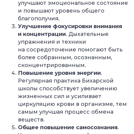
улучшают эмоциональное состояние
и повышают уровень общего
благополучия.
Улучшение фокусировки внимания
и концентрации
. Дыхательные
упражнения и техники
на сосредоточение помогают быть
более собранным, осознанным,
сконцентрированным.
Повышение уровня энергии
.
Регулярная практика Бихарской
Уже 2 300+ заявок
за последний месяц
школы способствует увеличению
жизненных сил и усиливает
циркуляцию крови в организме, тем
Подбор программы
под уровень
самым улучшая процесс обмена
Консультация
веществ.
с экспертом
Грант на обучение
Общее повышение самосознания
.
40 000 руб