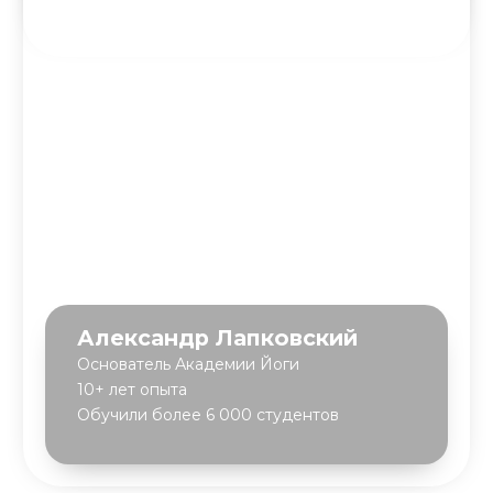
Клуб Академии
Блог Академии Йоги
Каталог асан
Словарь терминов
Истории выпускников
Карта сайта
Магазин навыков
Виды йоги
Медитации
Пранаямы
ВАЖНОЕ
Политика в отношении обработки
персональных данных
Публичная оферта
Об организации
Государственная лицензия
Информация о рассрочке
Акции
Версия для людей с ограниченными
возможностями