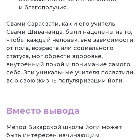
Грант 40 000
₽
и благополучия.
Свами Сарасвати, как и его учитель
Свами Шивананда, были нацелены на то,
чтобы каждый человек, вне зависимости
Преподаватель
Йога для
от пола, возраста или социального
Хатха-йоги
начинающих
Длительность: 9 недель
Длительность: 8 недель
статуса, мог обрести здоровье,
внутренний покой и понимание самого
Подробнее
Подробнее
себя. Эти уникальные учителя посвятили
всю свою жизнь популяризации йоги.
Вместо вывода
Йогатерапия
Пранаяма:
Метод Бихарской школы йоги может
опорно-
дыхательные
быть интересен начинающим
двигательного
техники
аппарата
в практике йоги