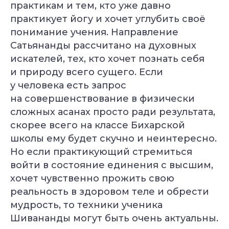
практикам и тем, кто уже давно
Длительность: 24-28
Длительность: 4 месяца
недель
практикует йогу и хочет углубить своё
понимание учения. Направление
Подробнее
Подробнее
Сатьянанды рассчитано на духовных
искателей, тех, кто хочет познать себя
Смотреть все курсы
и природу всего сущего. Если
у человека есть запрос
на совершенствование в физически
сложных асанах просто ради результата,
скорее всего на классе Бихарской
школы ему будет скучно и неинтересно.
Но если практикующий стремиться
войти в состояние единения с высшим,
хочет чувственно прожить свою
реальность в здоровом теле и обрести
мудрость, то техники ученика
Шивананды могут быть очень актуальны.