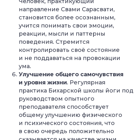
Человек, практикующий
направление Свами Сарасвати,
становится более осознанным,
учится понимать свои эмоции,
реакции, мысли и паттерны
поведения. Стремится
контролировать своё состояние
и не поддаваться на провокации
ума.
Улучшение общего самочувствия
и уровня жизни
. Регулярная
Александр Лапковский
практика Бихарской школы йоги под
Основатель Академии Йоги
руководством опытного
10+ лет опыта
Обучили более 6 000 студентов
преподавателя способствует
общему улучшению физического
и психического состояния, что
Популярные курсы Академии Йоги
в свою очередь положительно
сказывается на качестве жизни