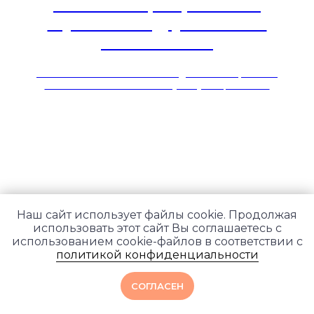
Ментальное, астральное и
каузальное и другие тонкие
тела человека
Всё о тонких телах человека: виды оболочек, как они
влияют на человека и почему их нужно развивать.
Наш сайт использует файлы cookie. Продолжая
использовать этот сайт Вы соглашаетесь с
использованием cookie-файлов в соответствии с
политикой конфиденциальности
СОГЛАСЕН