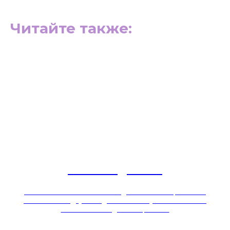
Читайте также:
Шивананда-йога
Чем известен Свами Шивананда? Чем его направление
отличается от других видов йоги? Бонус — список книг
Свами Шивананды в конце статьи