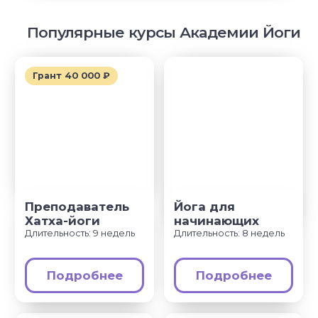
© YogaAcademy, 2026
+7 (930) 035 91 31
ООО «Академия Йоги» РФ, 127106, г. Москва,
вн.тер.г. муниципальный округ Марфино
Гостиничная ул, д. 5, помещ. 1/1