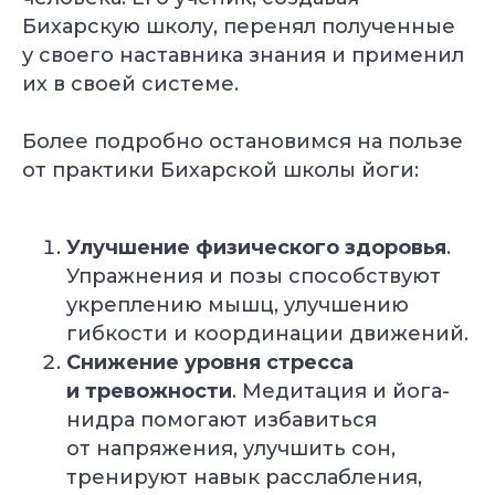
Бихарскую школу, перенял полученные
у своего наставника знания и применил
их в своей системе.
Более подробно остановимся на пользе
от практики Бихарской школы йоги:
Улучшение физического здоровья
.
Упражнения и позы способствуют
Специальное предложение
укреплению мышц, улучшению
Подберём курс йоги
гибкости и координации движений.
под вашу цель
Снижение уровня стресса
Бесплатно + бонус до 40 000 ₽
и тревожности
. Медитация и йога-
нидра помогают избавиться
от напряжения, улучшить сон,
тренируют навык расслабления,