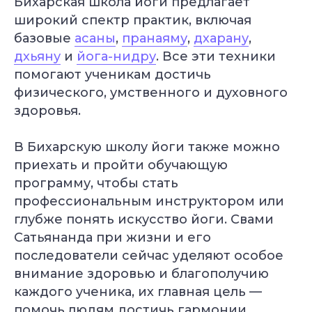
Бихарская школа йоги предлагает
широкий спектр практик, включая
базовые
асаны
,
пранаяму
,
дхарану
,
дхьяну
и
йога-нидру
. Все эти техники
помогают ученикам достичь
физического, умственного и духовного
здоровья.
В Бихарскую школу йоги также можно
приехать и пройти обучающую
программу, чтобы стать
профессиональным инструктором или
глубже понять искусство йоги. Свами
Сатьянанда при жизни и его
последователи сейчас уделяют особое
внимание здоровью и благополучию
каждого ученика, их главная цель —
помочь людям достичь гармонии