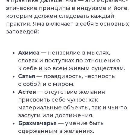
в практике дальше. Яма — это морально-
этические принципы в индуизме и йоге,
которым должен следовать каждый
практик. Яма включает в себя 5 основных
заповедей:
Ахимса
— ненасилие в мыслях,
словах и поступках по отношению
к себе и ко всем живым существам.
Сатья
— правдивость, честность
с собой и с миром.
Астея
— отсутствие желания
присвоить себе чужое: как
материальные объекты, так и чьи-то
заслуги или достижения.
Брахмачарья
— умение быть
сдержанным в желаниях.