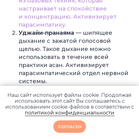
из базовых техник, которая
настраивает на спокойствие
и концентрацию. Активизирует
парасимпатику.
Уджайи-пранаяма
— шипящее
дыхание с зажатой голосовой
щелью. Такое дыхание можно
использовать в течение всей
практики асан. Активизирует
парасимпатический отдел нервной
системы.
Капалабхати
— интенсивное
Наш сайт использует файлы cookie. Продолжая
дыхание с акцентированным
использовать этот сайт Вы соглашаетесь с
выдохом через нос. На вдохе живот
использованием cookie-файлов в соответствии с
политикой конфиденциальности
надувается, на выдохе резко
подтягивается. После Капалабхати
СОГЛАСЕН
рекомендуется практиковать
задержки дыхания на вдохе