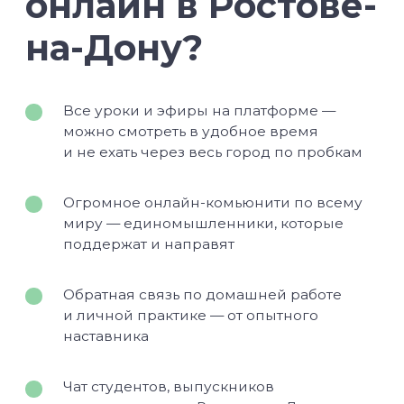
Оренбург
Орёл
Тамбов
Белгород
Брянск
Жуковский
Самое нужное о йоге и саморазвитии
в вашем почтовом ящике
ПОЛУЧИТЬ
НАПРАВЛЕНИЯ
Курс «Преподаватель Хатха-йоги»
Курс «Йогатерапия женского здоровья»
Курс «Инь-йога: искусство расслабления»
Курс «Преподаватель йоги для детей»