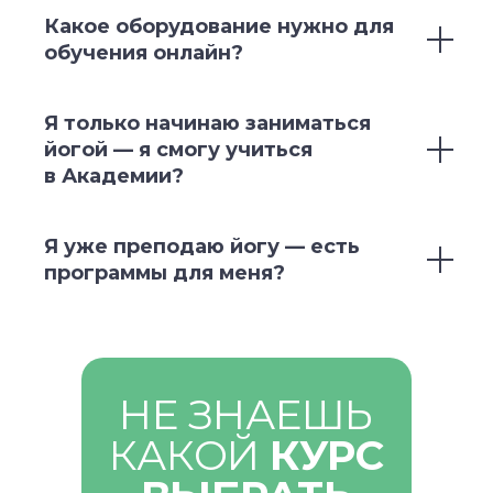
Публичная оферта
Какое оборудование нужно для
Об организации
обучения онлайн?
Государственная лицензия
Информация о рассрочке
Акции
Я только начинаю заниматься
Версия для людей с ограниченными
йогой — я смогу учиться
возможностями
в Академии?
Я уже преподаю йогу — есть
программы для меня?
© YogaAcademy, 2026
+7 (930) 035 91 31
ООО «Академия Йоги» РФ, 127106, г. Москва,
вн.тер.г. муниципальный округ Марфино
Гостиничная ул, д. 5, помещ. 1/1
НЕ ЗНАЕШЬ
КАКОЙ
КУРС
МИРУ НУЖНЫ ПРЕПОДАВАТЕЛИ
ЙОГИ