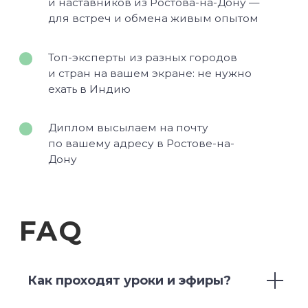
Курс «Йогатерапия опорно‑двигательного
аппарата»
Курс «Йога для беременных»
Курс «Йога для начинающих»
Курс «Пранаяма: дыхательные
техники в практике йоги»
НАШИ ПРОЕКТЫ
Клуб Академии
Блог Академии Йоги
Каталог асан
Словарь терминов
Истории выпускников
Карта сайта
Магазин навыков
Виды йоги
Медитации
Пранаямы
ВАЖНОЕ
Как проходят уроки и эфиры?
Политика в отношении обработки
персональных данных