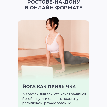
РОСТОВЕ-НА-ДОНУ
Диплом высылаем на почту
по вашему адресу в Ростове-на-
В ОНЛАЙН ФОРМАТЕ
Дону
FAQ
ЙОГА КАК ПРИВЫЧКА
Марафон для тех, кто хочет заняться
йогой с нуля и сделать практику
регулярной: разнообразные