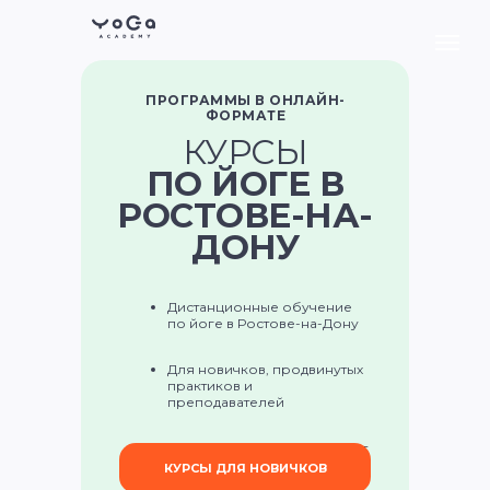
ПРОГРАММЫ В ОНЛАЙН-
ФОРМАТЕ
КУРСЫ
ПО ЙОГЕ В
РОСТОВЕ-НА-
ДОНУ
Дистанционные обучение
по йоге в Ростове-на-Дону
Для новичков, продвинутых
практиков и
преподавателей
Топ-эксперты, наставник, чат
поддержки
КУРСЫ ДЛЯ НОВИЧКОВ