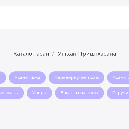
Каталог асан
/
Уттхан Приштхасана
я
Асаны лежа
Перевернутые позы
Асаны 
ые асаны
Упоры
Балансы на ногах
Скручи