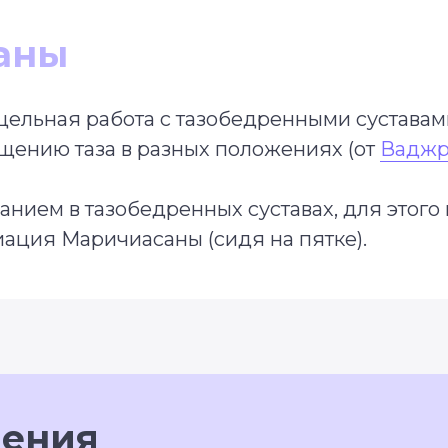
аны
цельная работа с тазобедренными суставами
щению таза в разных положениях (от
Ваджр
анием в тазобедренных суставах, для этого
ация Маричиасаны (сидя на пятке).
нения