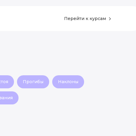
Перейти к курсам
стоя
Прогибы
Наклоны
вания