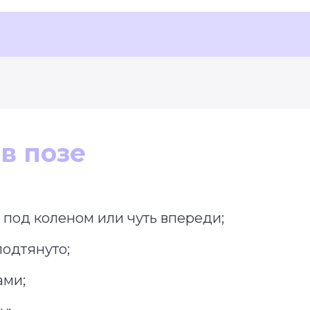
в позе
 под коленом или чуть впереди;
подтянуто;
ами;