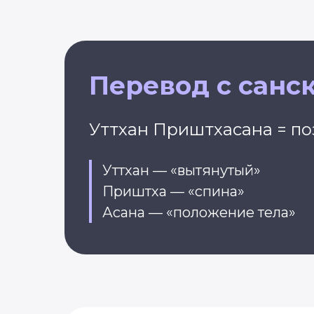
Перевод с санс
Уттхан Приштхасана = по
Уттхан — «вытянутый»
Приштха — «спина»
Асана — «положение тела»