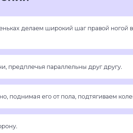
еньках делаем широкий шаг правой ногой в
чи, предплечья параллельны друг другу.
о, поднимая его от пола, подтягиваем кол
орону.