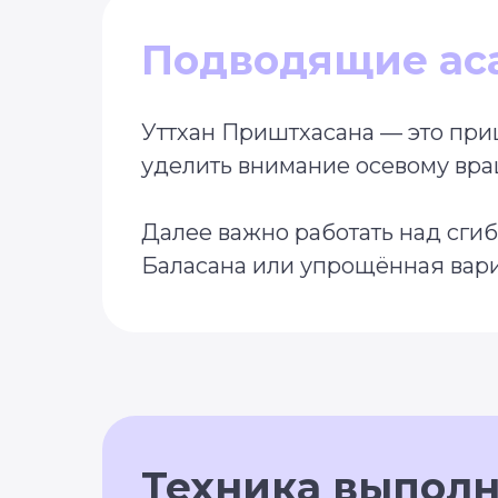
Подводящие ас
Уттхан Приштхасана — это при
уделить внимание осевому вра
Далее важно работать над сгиб
Баласана или упрощённая вари
Техника выпол