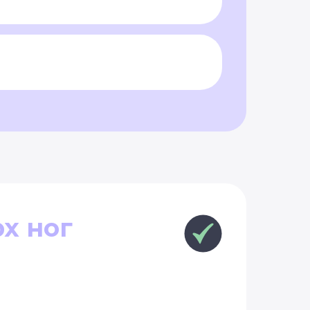
х ног