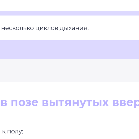
 несколько циклов дыхания.
в позе вытянутых ввер
к полу;