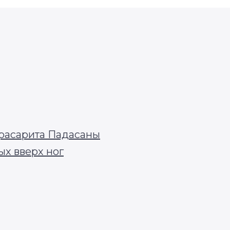
расарита Падасаны
ых вверх ног