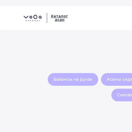
Каталог
асан
Балансы на руках
Асаны сид
Силов