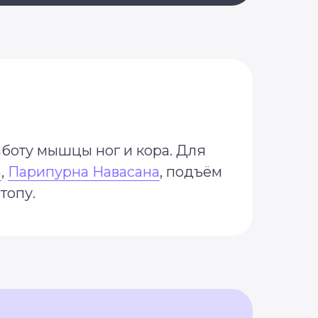
боту мышцы ног и кора. Для
а
,
Парипурна Навасана
, подъём
топу.