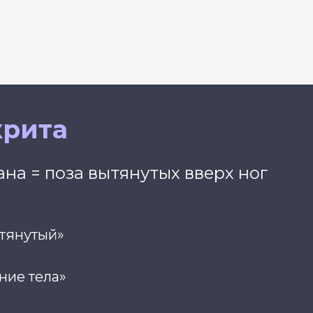
крита
на = поза вытянутых вверх ног
стянутый»
ние тела»