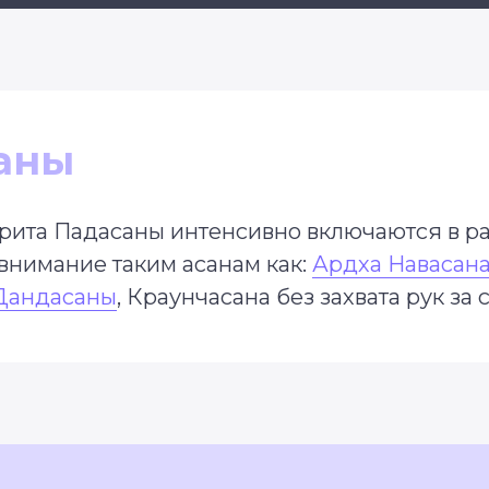
аны
ита Падасаны интенсивно включаются в ра
внимание таким асанам как:
Ардха Навасан
Дандасаны
, Краунчасана без захвата рук за с