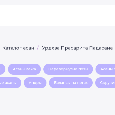
Каталог асан
/
Урдхва Прасарита Падасана
я
Асаны лежа
Перевернутые позы
Асаны 
ые асаны
Упоры
Балансы на ногах
Скручи