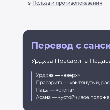
Польза и противопоказания
Перевод с санс
Урдхва Прасарита Падаса
Урдхва — «вверх»
Прасарита — «вытянутый, ра
Пада — «стопа»
Асана — «устойчивое положе