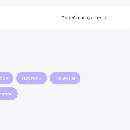
Перейти к курсам
стоя
Прогибы
Наклоны
вания