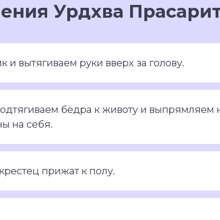
ения Урдхва Прасари
 и вытягиваем руки вверх за голову.
подтягиваем бёдра к животу и выпрямляем н
ы на себя.
крестец прижат к полу.