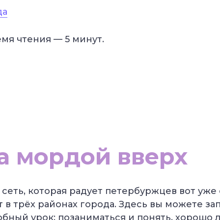
да
мя чтения — 5
минут.
а мордой вверх
сеть, которая радует петербуржцев вот уже с
т в трёх районах города. Здесь вы можете за
бный урок: позаниматься и понять, хорошо л