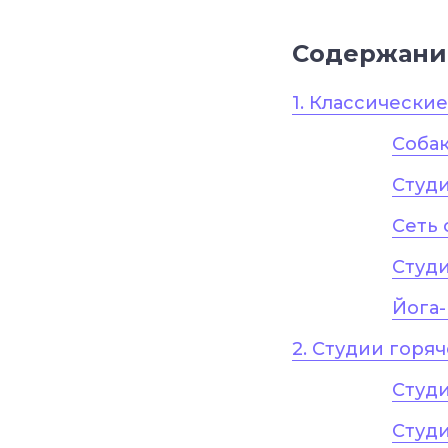
Содержани
1. Классически
Соба
Студи
Сеть 
Студи
Йога
2. Студии горя
Студи
Студи