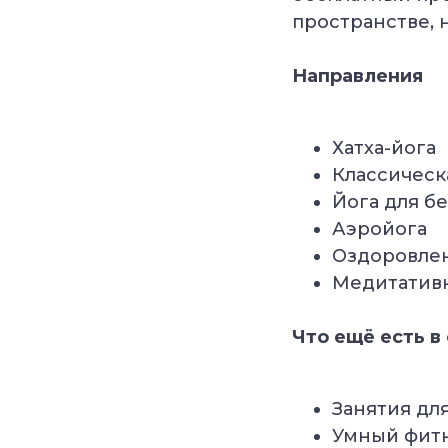
пространстве, 
Направления
Хатха-йога
Классическ
Йога для б
Аэройога
Оздоровле
Медитативн
Что ещё есть в
Занятия дл
Умный фит