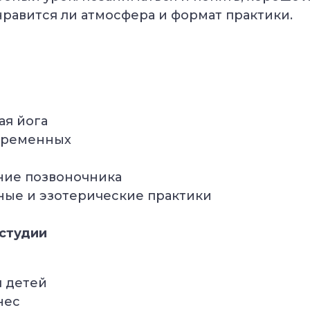
нравится ли атмосфера и формат практики.
ая йога
еременных
ние позвоночника
ые и эзотерические практики
 студии
я детей
нес