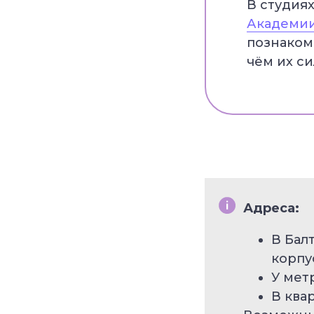
В студия
Академии
познакоми
чём их сил
Адреса:
В Бал
корпу
У мет
В ква