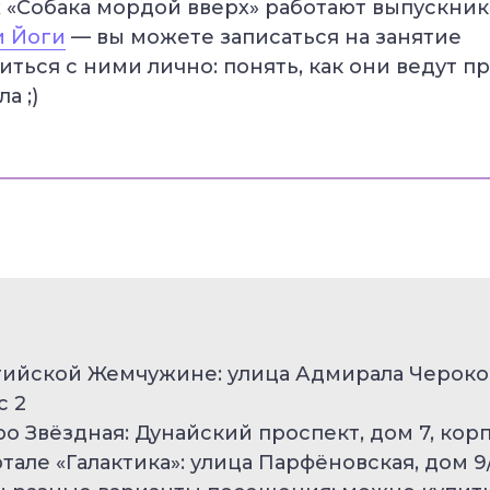
х «Собака мордой вверх» работают выпускни
 Йоги
— вы можете записаться на занятие
ться с ними лично: понять, как они ведут пр
а ;)
тийской Жемчужине: улица Адмирала Чероков
с 2
ро Звёздная: Дунайский проспект, дом 7, корп
ртале «Галактика»: улица Парфёновская, дом 9