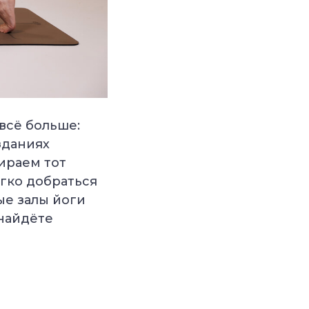
всё больше:
зданиях
ираем тот
гко добраться
ые залы йоги
 найдёте