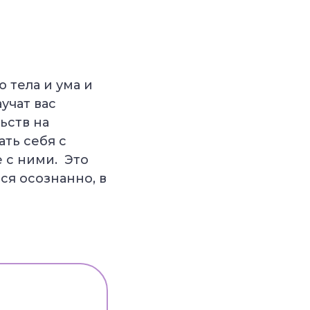
 тела и ума и
учат вас
ьств на
ать себя с
 с ними. Это
ся осознанно, в