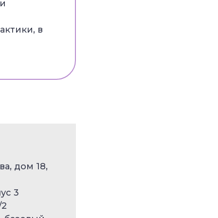
ки
актики, в
а, дом 18,
ус 3
/2