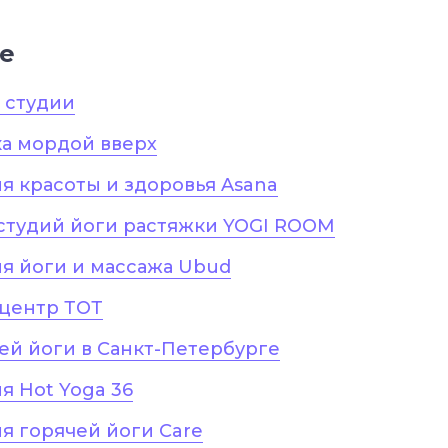
е
е студии
ка мордой вверх
я красоты и здоровья Asana
студий йоги растяжки YOGI ROOM
я йоги и массажа Ubud
-центр ТОТ
чей йоги в Санкт-Петербурге
я Hot Yoga 36
я горячей йоги Care