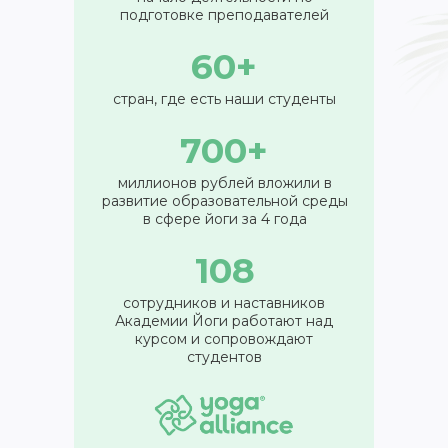
подготовке преподавателей
Словарь терминов
Истории выпускников
60+
Карта сайта
Магазин навыков
Виды йоги
стран, где есть наши студенты
Медитации
700+
Пранаямы
ВАЖНОЕ
миллионов рублей вложили в
Политика в отношении обработки
развитие образовательной среды
персональных данных
в сфере йоги за 4 года
Публичная оферта
108
Об организации
Государственная лицензия
Информация о рассрочке
сотрудников и наставников
Академии Йоги работают над
Акции
курсом и сопровождают
Версия для людей с ограниченными
студентов
возможностями