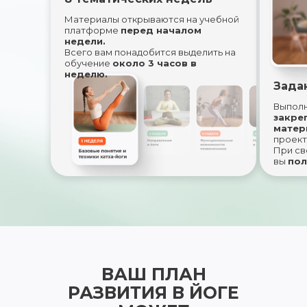
Материалы открываются на учебной
платформе
перед началом
недели.
Всего вам понадобится выделить на
обучение
около 3 часов в
неделю.
Зада
Выполн
закре
матер
проект
При св
вы
пол
ВАШ ПЛАН
РАЗВИТИЯ В ЙОГЕ