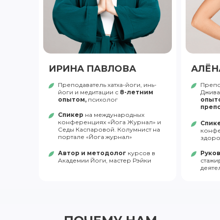
ИРИНА ПАВЛОВА
АЛЁН
Преподаватель хатха-йоги, инь-
Препо
йоги и медитации с
8-летним
Джива
опытом,
психолог
опыто
преп
Спикер
на международных
конференциях «Йога Журнал» и
Спик
Седы Каспаровой. Колумнист на
конфе
портале «Йога журнал»
здоро
Автор и методолог
курсов в
Руко
Академии Йоги, мастер Рэйки
стажи
деяте