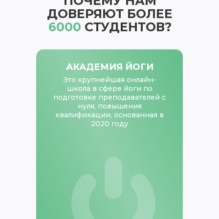
ПОЧЕМУ НАМ
ДОВЕРЯЮТ БОЛЕЕ
6000
СТУДЕНТОВ?
АКАДЕМИЯ ЙОГИ
Это крупнейшая онлайн-
школа в сфере йоги по
подготовке преподавателей с
нуля, повышения
квалификации, основанная в
2020 году
МИРУ НУЖНЫ ПРЕПОДАВАТЕЛИ
ЙОГИ
ЗАПИСАТЬСЯ НА КУРС
Делимся вебинарами, практиками,
подкастами,
ПОДАРКАМИ для наших подписчиков: