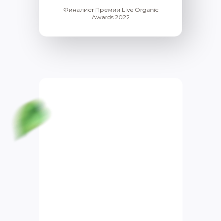
Финалист Премии Live Organic
Awards 2022
Курс для начинающих
«Йога Гид» — всё, что
нужно, чтобы начать
безопасно и правильно
Разберёте базовые асаны йоги,
анатомию и философию йоги для
быстрого прогресса
Научитесь самостоятельно
составлять практику под свое тело и
состояние
Получите индивидуальную обратную
связь и поддержку наставника
Подойдет, даже если никогда не
занимались раньше