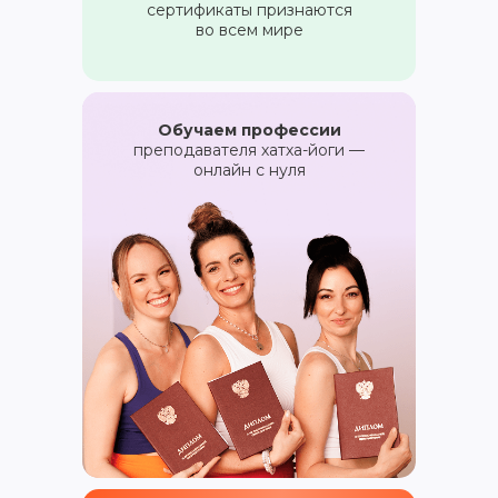
сертификаты признаются
во всем мире
© YogaAcademy, 2025
+7 (958) 100 12 27
ООО «Академия Йоги» РФ, 127106, г. Москва,
вн.тер.г. муниципальный округ Марфино
Гостиничная ул, д. 5, помещ. 1/1
Обучаем профессии
преподавателя хатха-йоги —
онлайн с нуля