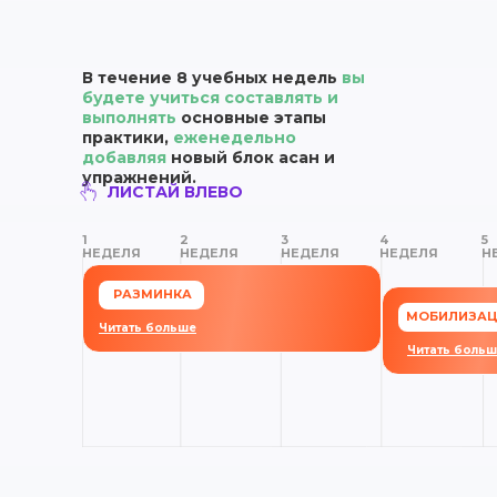
В течение 8 учебных недель
вы
будете учиться составлять и
выполнять
основные этапы
практики,
еженедельно
добавляя
новый блок асан и
упражнений.
ЛИСТАЙ ВЛЕВО
1
2
3
4
5
НЕДЕЛЯ
НЕДЕЛЯ
НЕДЕЛЯ
НЕДЕЛЯ
Н
РАЗМИНКА
МОБИЛИЗА
Читать больше
Читать боль