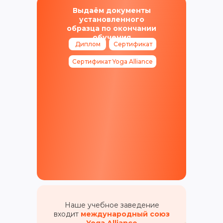
Выдаём документы
установленного
образца по окончании
обучения
Диплом
Сертификат
Сертификат Yoga Alliance
Наше учебное заведение
входит
международный союз
Yoga Alliance