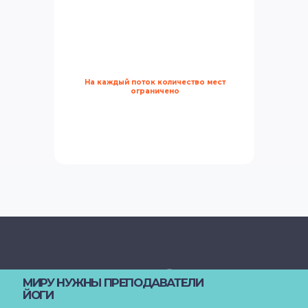
На каждый поток количество мест
ограничено
После прохождения — можно
продолжить на «
Йоготерапии
женского здоровья»
или получить
специальное предложение на
курс
преподавателя