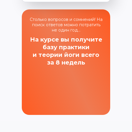
Столько вопросов и сомнений! На
поиск ответов можно потратить
не один год…
На курсе вы получите
базу практики
и теории йоги всего
за 8 недель