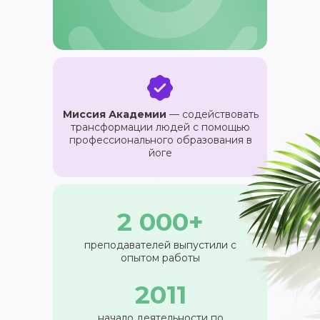
в вашем почтовом ящике
Узнать подробнее
ПОЛУЧИТЬ
Миссия Академии
— содействовать
трансформации людей с помощью
НАПРАВЛЕНИЯ
профессионального образования в
Курс «Преподаватель Хатха-йоги»
йоге
Курс «Йогатерапия женского здоровья»
Курс «Инь-йога: искусство расслабления»
Курс «Преподаватель йоги для детей»
Курс «Йогатерапия опорно‑двигательного
2 000+
аппарата»
Курс «Йога для беременных»
преподавателей выпустили с
опытом работы
НАШИ ПРОЕКТЫ
2011
Клуб Академии
Блог Академии Йоги
начало деятельности по
Каталог асан