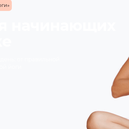
оги»
ля начинающих
ке
 день: от правильной
ой йоги