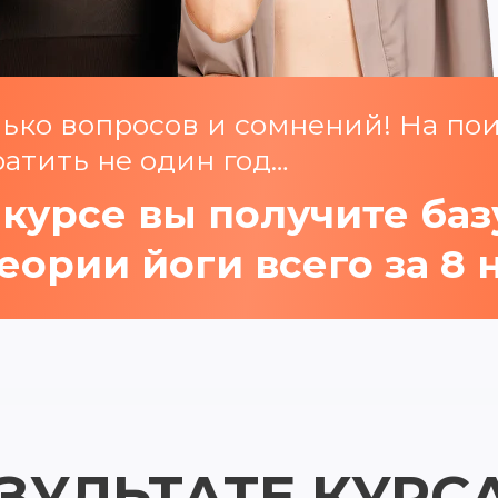
лько вопросов и сомнений! На по
атить не один год…
 курсе вы получите ба
теории йоги всего за 8
ЗУЛЬТАТЕ КУРС