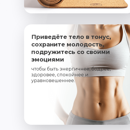
Приведёте тело в тонус,
сохраните молодость,
подружитесь со своими
эмоциями
чтобы быть энергичнее, бодрее,
здоровее, спокойнее и
уравновешеннее.