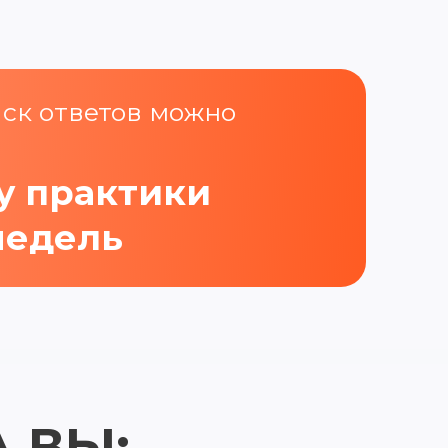
иск ответов можно
зу практики
 недель
А ВЫ: