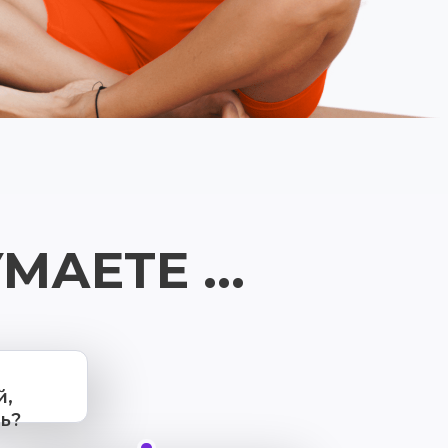
АЕТЕ ...
й,
ь?