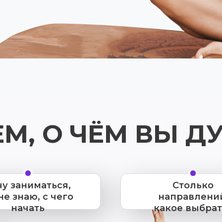
М, О ЧЁМ ВЫ ДУМ
чу заниматься,
Столько
не знаю, с чего
направлени
начать
какое выбрат