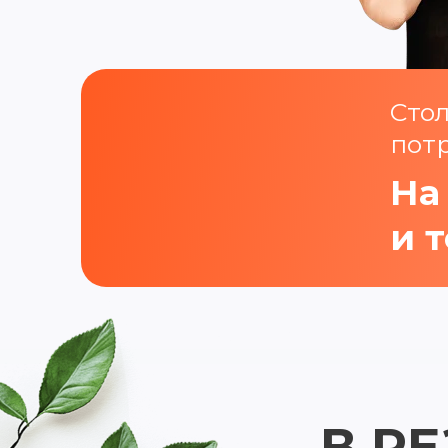
Сто
потр
На
и 
В РЕ