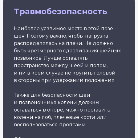
Травмобезопасность
Подбор программы
под уровень
Консультация
Наиболее уязвимое место в этой позе —
с экспертом
шея. Поэтому важно, чтобы нагрузка
Грант на обучение
40 000 руб
распределялась на плечи. Не должно
быть чрезмерного сдавливания шейных
позвонков. Лучше оставлять
пространство между шеей и полом,
и ни в коем случае не крутить головой
в стороны при удержании положения.
Также для безопасности шеи
и позвоночника колени должны
оставаться в опоре, можно поставить
колени на лоб, плечевые кости или
воспользоваться пропсами
Александр Лапковский