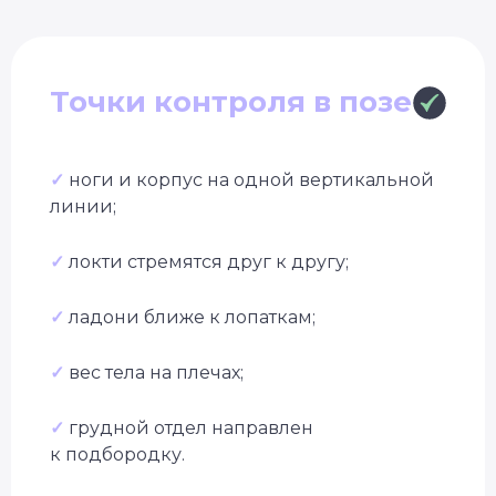
Точки контроля в позе
✓
ноги и корпус на одной вертикальной
линии;
✓
локти стремятся друг к другу;
✓
ладони ближе к лопаткам;
✓
вес тела на плечах;
✓
грудной отдел направлен
к подбородку.