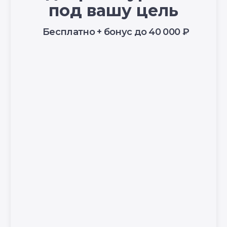
© YogaAcademy, 2026
+7 (930) 035 91 31
ООО «Академия Йоги» РФ, 127106, г. Москва,
вн.тер.г. муниципальный округ Марфино
Гостиничная ул, д. 5, помещ. 1/1
УЗНАТЬ
ПОДРОБНЕЕ