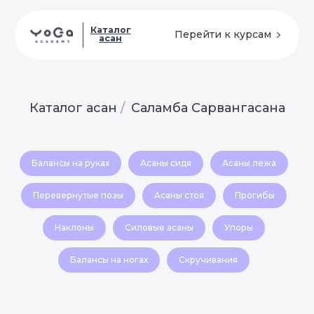
Каталог
Перейти к курсам
асан
Каталог асан
/
Саламба Сарвангасана
Балансы на руках
Асаны сидя
Асаны лежа
Перевернутые позы
Асаны стоя
Прогибы
Наклоны
Силовые асаны
Упоры
Балансы на ногах
Скручивания