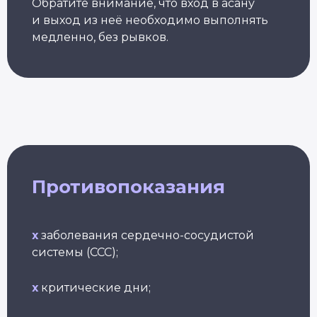
Обратите внимание, что вход в асану
Основатель Академии Йоги
10+ лет опыта
и выход из неё необходимо выполнять
Обучили более 6 000 студентов
медленно, без рывков.
Популярные курсы Академии Йоги
Грант 40 000
₽
Противопоказания
Преподаватель
Йога для
Хатха-йоги
начинающих
Длительность: 9 недель
Длительность: 8 недель
x
заболевания сердечно-сосудистой
системы (ССС);
Подробнее
Подробнее
x
критические дни;