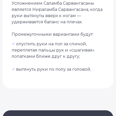
под вашу цель
Усложнением Саламба Сарвангасаны
является Нираламба Сарвангасана, когда
Бесплатно + бонус до 40 000 ₽
руки вытянуты вверх к ногам —
удерживается баланс на плечах.
Промежуточными вариантами будут:
✓
опустить руки на пол за спиной,
переплетая пальцы рук и «сшагивая»
лопатками ближе друг к другу;
✓
вытянуть руки по полу за головой.
Уже 2 300+ заявок
за последний месяц