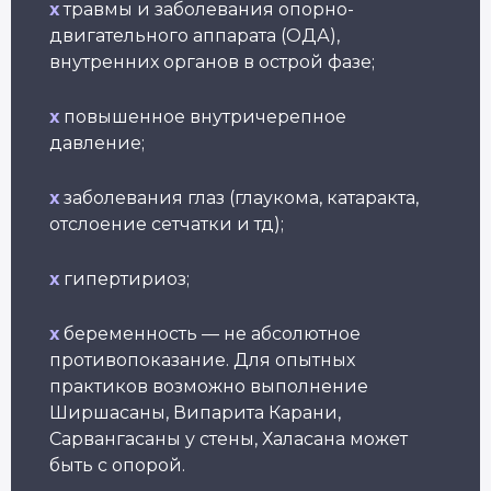
x
травмы и заболевания опорно-
двигательного аппарата (ОДА),
внутренних органов в острой фазе;
x
повышенное внутричерепное
Йогатерапия
Пранаяма:
Йога
Пр
опорно-
дыхательные
женс
давление;
йо
двигательного
техники
здор
бе
аппарата
в практике йоги
Длител
Длит
Длительность: 24-28
Длительность: 4 месяца
недель
x
заболевания глаз (глаукома, катаракта,
отслоение сетчатки и тд);
Подробнее
Подробнее
П
x
гипертириоз;
Смотреть все курсы
x
беременность — не абсолютное
противопоказание. Для опытных
практиков возможно выполнение
Ширшасаны, Випарита Карани,
Сарвангасаны у стены, Халасана может
быть с опорой.