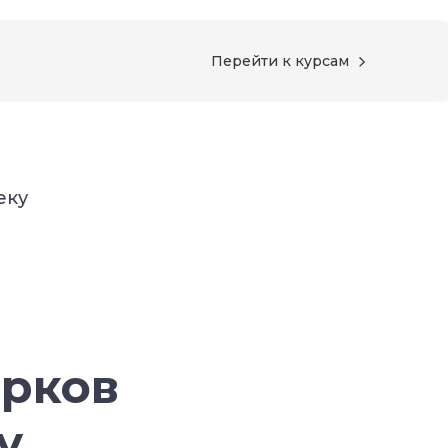
Перейти к курсам
еку
арков
у