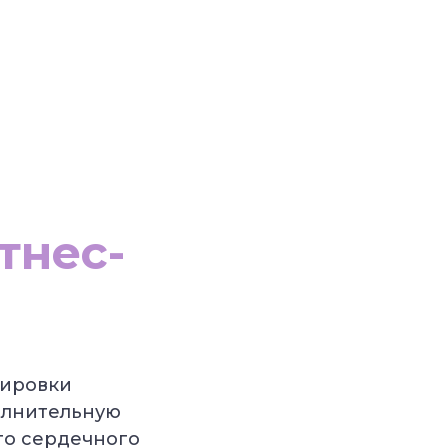
тнес-
нировки
полнительную
го сердечного