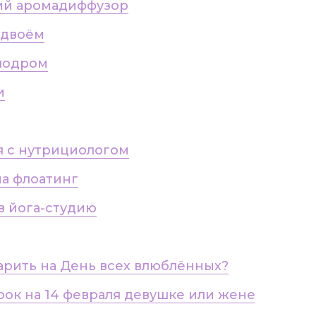
кий аромадиффузор
вдвоём
алодром
и
ия с нутрициологом
на флоатинг
 в йога-студию
дарить на День всех влюблённых?
ок на 14 февраля девушке или жене