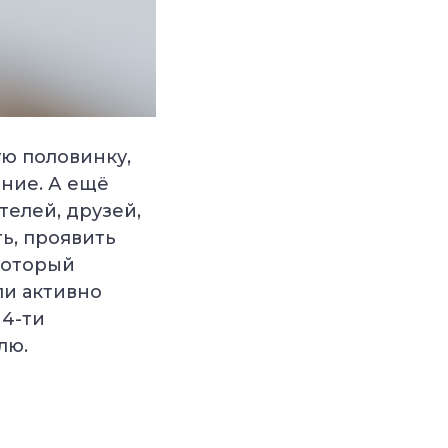
ю половинку,
ание. А ещё
телей, друзей,
ь, проявить
 который
ли активно
14-ти
лю.