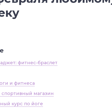
еку
е
гаджет: фитнес-браслет
йоги и фитнеса
в спортивный магазин
ьный курс по йоге