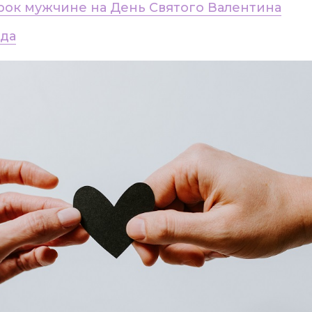
рок мужчине на День Святого Валентина
ода