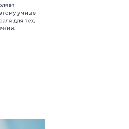
оляет
оэтому умные
аля для тех,
ении.