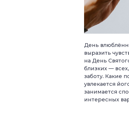
День влюблённы
выразить чувст
на День Святог
близких — всех
заботу. Какие 
увлекается йог
занимается спо
интересных вар