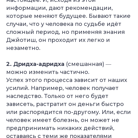
Курс «Инь-йога: искусство расслабления»
информации, дают рекомендации,
Курс «Преподаватель йоги для детей»
Курс «Йогатерапия опорно‑двигательного
которые меняют будущее. Бывают такие
аппарата»
случаи, что у человека по судьбе идёт
Курс «Йога для беременных»
сложный период, но применяя знания
Курс «Йога для начинающих»
Курс «Пранаяма: дыхательные
Джйотиш, он проходит их легко и
техники в практике йоги»
незаметно.
НАШИ ПРОЕКТЫ
2. Дридха-адридха
(смешанная) ―
Клуб Академии
Блог Академии Йоги
можно изменить частично.
Каталог асан
Успех этого процесса зависит от наших
Словарь терминов
усилий. Например, человек получает
Истории выпускников
Карта сайта
наследство. Только от него будет
Магазин навыков
зависеть, растратит он деньги быстро
Виды йоги
или распорядится по-другому. Или, если
Медитации
человек имеет болезнь, он может не
Пранаямы
предпринимать никаких действий,
ВАЖНОЕ
оставаясь с теми же показателями