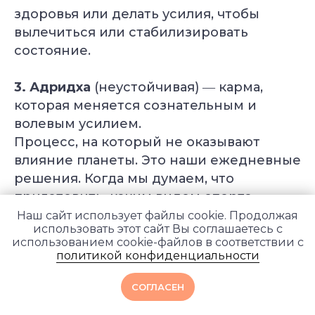
Политика в отношении обработки
здоровья или делать усилия, чтобы
персональных данных
вылечиться или стабилизировать
Публичная оферта
состояние.
Об организации
Государственная лицензия
Информация о рассрочке
3.
Адридха
(неустойчивая) ― карма,
Акции
которая меняется сознательным и
Версия для людей с ограниченными
волевым усилием.
возможностями
Процесс, на который не оказывают
влияние планеты. Это наши ежедневные
решения. Когда мы думаем, что
приготовить, каким видом спорта
© YogaAcademy, 2026
заниматься или как провести свободное
Наш сайт использует файлы cookie. Продолжая
+7 (930) 035 91 31
использовать этот сайт Вы соглашаетесь с
время. Несмотря на то, что это простые
ООО «Академия Йоги» РФ, 127106, г. Москва,
использованием cookie-файлов в соответствии с
вн.тер.г. муниципальный округ Марфино
действия, они могут повлиять не только
политикой конфиденциальности
Гостиничная ул, д. 5, помещ. 1/1
на будущие, но и на прошлые поступки.
Если уделять свободное время
СОГЛАСЕН
духовной практике, молиться,