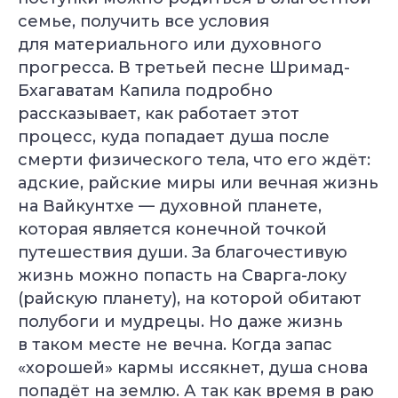
семье, получить все условия
для материального или духовного
прогресса. В третьей песне Шримад-
Бхагаватам Капила подробно
рассказывает, как работает этот
процесс, куда попадает душа после
смерти физического тела, что его ждёт:
адские, райские миры или вечная жизнь
на Вайкунтхе — духовной планете,
которая является конечной точкой
путешествия души. За благочестивую
Специальное предложение
жизнь можно попасть на Сварга-локу
Подберём курс йоги
(райскую планету), на которой обитают
под вашу цель
полубоги и мудрецы. Но даже жизнь
Бесплатно + бонус до 40 000 ₽
в таком месте не вечна. Когда запас
«хорошей» кармы иссякнет, душа снова
попадёт на землю. А так как время в раю