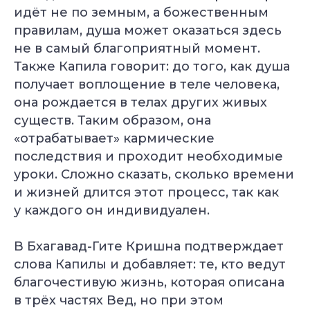
идёт не по земным, а божественным
правилам, душа может оказаться здесь
не в самый благоприятный момент.
Также Капила говорит: до того, как душа
получает воплощение в теле человека,
она рождается в телах других живых
существ. Таким образом, она
«отрабатывает» кармические
последствия и проходит необходимые
уроки. Сложно сказать, сколько времени
и жизней длится этот процесс, так как
у каждого он индивидуален.
Уже 2 300+ заявок
за последний месяц
В Бхагавад-Гите Кришна подтверждает
слова Капилы и добавляет: те, кто ведут
Подбор программы
благочестивую жизнь, которая описана
под уровень
Консультация
в трёх частях Вед, но при этом
с экспертом