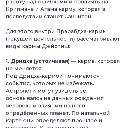
работу над ошибками и повлиять на
Криямана и Агама карму, которая в
последствии станет Санчитой.
Для этого внутри Прарабдха-кармы
(текущей деятельности) рассматривают
виды кармы Джйотиш:
1. Дридха (устойчивая)
― карма, которая
не меняется.
Самое нужное о йоге и саморазвитии
Под Дридха-кармой понимаются
в вашем почтовом ящике
события, которых не избежать.
Астрологи могут увидеть её,
ПОЛУЧИТЬ
основываясь на данных рождения
человека и влиянии на него
НАПРАВЛЕНИЯ
опредёленных планет. По натальной
Курс «Преподаватель Хатха-йоги»
карте они определяют прошлое и
Курс «Йогатерапия женского здоровья»
настоящее. И, исходя из этой