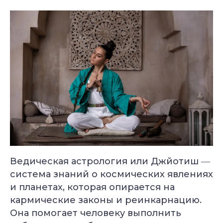
опорно-
дыхательные
двигательного
техники
аппарата
в практике йоги
Длительность: 24-28
Длительность: 4 месяца
недель
Подробнее
Подробнее
Смотреть все курсы
Ведическая астрология или Джйотиш ―
система знаний о космических явлениях
и планетах, которая опирается на
кармические законы и реинкарнацию.
Она помогает человеку выполнить