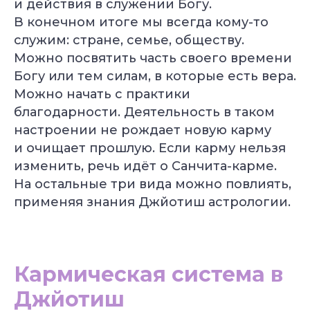
и действия в служении Богу.
Популярные курсы Академии Йоги
В конечном итоге мы всегда кому-то
Грант 40 000
₽
служим: стране, семье, обществу.
Можно посвятить часть своего времени
Богу или тем силам, в которые есть вера.
Можно начать с практики
благодарности. Деятельность в таком
Преподаватель
Йога для
настроении не рождает новую карму
Хатха-йоги
начинающих
и очищает прошлую. Если карму нельзя
Длительность: 9 недель
Длительность: 8 недель
изменить, речь идёт о Санчита-карме.
Подробнее
Подробнее
На остальные три вида можно повлиять,
применяя знания Джйотиш астрологии.
Кармическая система в
Джйотиш
Йогатерапия
Пранаяма: