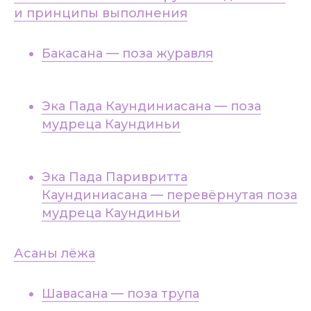
и принципы выполнения
Бакасана — поза журавля
Эка Пада Каундиниасана — поза
мудреца Каундиньи
Эка Пада Паривритта
Каундиниасана — перевёрнутая поза
мудреца Каундиньи
Асаны лёжа
Шавасана — поза трупа