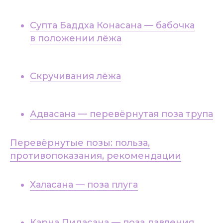
Супта Баддха Конасана — бабочка
в положении лёжа
Скручивания лёжа
Адвасана — перевёрнутая поза трупа
Перевёрнутые позы: польза,
противопоказания, рекомендации
Халасана — поза плуга
Карна Пидасана — поза давления