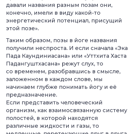
давали названия разным позам они,
конечно, имели в виду какой-то
энергетический потенциал, присущий
этой позе».
Таким образом, позы в йоге названия
получили неспроста. И если сначала «Эка
Пада Каундиниасана» или «Уттхита Хаста
Падангуштхасана» режут слух, то
со временем, разобравшись в смысле,
заложенном в каждом слове, мы
начинаем глубже понимать йогу и её
предназначение.
Если представить человеческий
УЗНАТЬ
организм, как взаимосвязанную систему
ПОДРОБНЕЕ
полостей, в которой находятся
различные жидкости и газы, то
медленные, перетекающие друг в друга