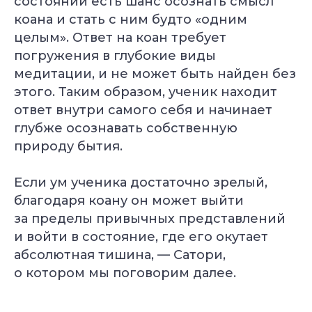
состоянии есть шанс осознать смысл
Подберём курс йоги
коана и стать с ним будто «одним
под вашу цель
целым». Ответ на коан требует
Бесплатно + бонус до 40 000 ₽
погружения в глубокие виды
медитации, и не может быть найден без
этого. Таким образом, ученик находит
ответ внутри самого себя и начинает
глубже осознавать собственную
природу бытия.
Если ум ученика достаточно зрелый,
благодаря коану он может выйти
за пределы привычных представлений
и войти в состояние, где его окутает
абсолютная тишина, — Сатори,
о котором мы поговорим далее.