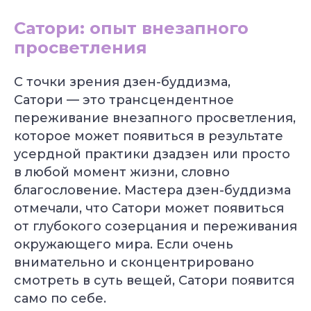
Уже 2 300+ заявок
за последний месяц
Сатори: опыт внезапного
просветления
Подбор программы
под уровень
Консультация
С точки зрения дзен-буддизма,
с экспертом
Грант на обучение
Сатори — это трансцендентное
40 000 руб
переживание внезапного просветления,
которое может появиться в результате
усердной практики дзадзен или просто
в любой момент жизни, словно
благословение. Мастера дзен-буддизма
отмечали, что Сатори может появиться
от глубокого созерцания и переживания
окружающего мира. Если очень
внимательно и сконцентрировано
смотреть в суть вещей, Сатори появится
само по себе.