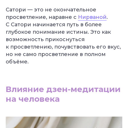
Александр Лапковский
Основатель Академии Йоги
Сатори — это не окончательное
10+ лет опыта
просветление, наравне с
Нирваной
.
Обучили более 6 000 студентов
С Сатори начинается путь в более
глубокое понимание истины. Это как
возможность прикоснуться
Популярные курсы Академии Йоги
к просветлению, почувствовать его вкус,
но не само просветление в полном
Грант 40 000
₽
объёме.
Влияние дзен-медитации
Преподаватель
Йога для
Хатха-йоги
начинающих
на человека
Длительность: 9 недель
Длительность: 8 недель
Подробнее
Подробнее