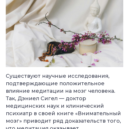
Йогатерапия
Пранаяма:
опорно-
дыхательные
двигательного
техники
аппарата
в практике йоги
Длительность: 24-28
Длительность: 4 месяца
недель
Подробнее
Подробнее
Существуют научные исследования,
подтверждающие положительное
Смотреть все курсы
влияние медитации на мозг человека.
Так, Дэниел Сигел — доктор
медицинских наук и клинический
психиатр в своей книге «Внимательный
мозг» приводит ряд доказательств того,
что медитация оказывает