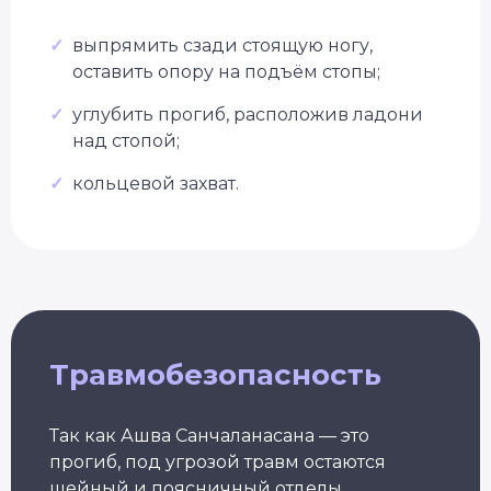
✓
выпрямить сзади стоящую ногу,
оставить опору на подъём стопы;
Уже 2 300+ заявок
за последний месяц
✓
углубить прогиб, расположив ладони
над стопой;
Подбор программы
под уровень
✓
кольцевой захват.
Консультация
с экспертом
Грант на обучение
40 000 руб
Травмобезопасность
Так как Ашва Санчаланасана — это
прогиб, под угрозой травм остаются
шейный и поясничный отделы