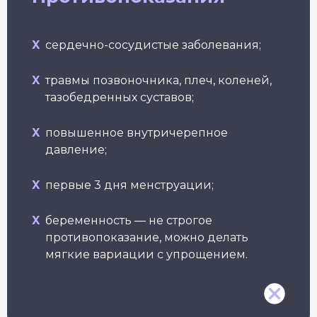
Подробнее
Подробнее
X
сердечно-сосудистые заболевания;
X
травмы позвоночника, плеч, коленей,
тазобедренных суставов;
X
повышенное внутричерепное
Йогатерапия
Пранаяма:
Йога
Пр
опорно-
дыхательные
женс
давление;
йо
двигательного
техники
здор
бе
аппарата
в практике йоги
Длител
Длит
Длительность: 24-28
Длительность: 4 месяца
X
первые 3 дня менструации;
недель
Подробнее
Подробнее
П
X
беременность — не строгое
противопоказание, можно делать
мягкие вариации с упрощением.
Смотреть все курсы