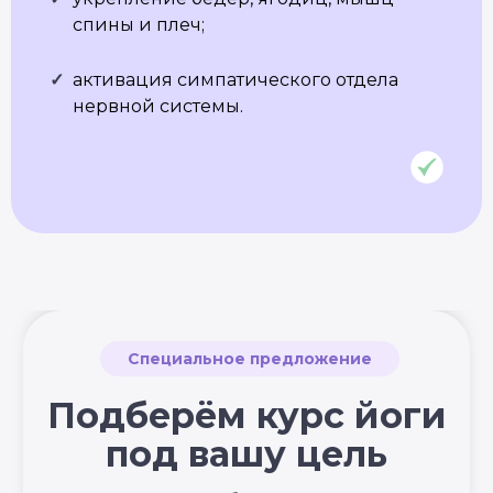
спины и плеч;
НАШИ ПРОЕКТЫ
Клуб Академии
✓
активация симпатического отдела
Блог Академии Йоги
Каталог асан
нервной системы.
Словарь терминов
Истории выпускников
Карта сайта
Магазин навыков
Виды йоги
Медитации
Пранаямы
ВАЖНОЕ
Политика в отношении обработки
персональных данных
Публичная оферта
Об организации
Государственная лицензия
Информация о рассрочке
Акции