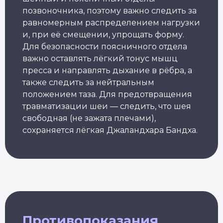
позвоночника, поэтому важно следить за
равномерным распределением нагрузки
и, при её смещении, упрощать форму.
Александр Лапковский
Для безопасности поясничного отдела
Основатель Академии Йоги
10+ лет опыта
важно оставлять лёгкий тонус мышц
Обучили более 6 000 студентов
пресса и направлять дыхание в рёбра, а
также следить за нейтральным
положением таза. Для предотвращения
Популярные курсы Академии Йоги
травматизации шеи — следить, что шея
свободная (не зажата плечами),
Грант 40 000
₽
сохраняется лёгкая Джаландхара Бандха.
Преподаватель
Йога для
Хатха-йоги
начинающих
Длительность: 9 недель
Длительность: 8 недель
Противопоказания