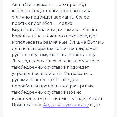
Ашва Санчаласана — это прогиб, в
качестве подготовки позвоночника
отлично подойдут варианты более
простых прогибов — Ардха
Бхуджангасана или динамика «Кошка-
Корова». Для плечевого пояса следует
использовать различные Сукшма Вьяямы
для пояса верхних конечностей, замок
рук по типу Гомукхасаны, Анахатасану.
Для подготовки всего тела, в том числе
тазобедренных суставов подойдет
упрощенная вариация Уштрасаны с
руками на крестце. Также для
проработки продольного раскрытия
тазобедренных суставов можно
использовать различные выпады, Уттхан
Приштхасану,
Ардха Хануманасану
и др.