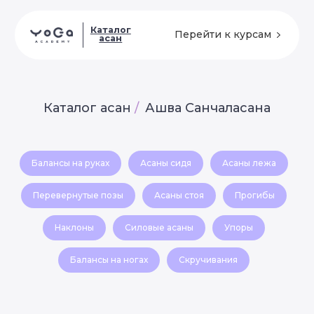
Каталог
Перейти к курсам
асан
Каталог асан
/
Ашва Санчаласана
Балансы на руках
Асаны сидя
Асаны лежа
Перевернутые позы
Асаны стоя
Прогибы
Наклоны
Силовые асаны
Упоры
Балансы на ногах
Скручивания