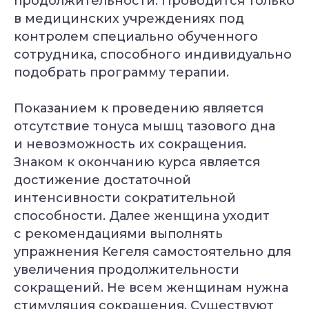
продолжительности. Проводится только
в медицинских учреждениях под
контролем специально обученного
сотрудника, способного индивидуально
подобрать программу терапии.
Показанием к проведению является
отсутствие тонуса мышц тазового дна
и невозможность их сокращения.
Знаком к окончанию курса является
достижение достаточной
интенсивности сократительной
способности. Далее женщина уходит
с рекомендациями выполнять
УЗНАТЬ
упражнения Кегеля самостоятельно для
ПОДРОБНЕЕ
увеличения продолжительности
сокращений. Не всем женщинам нужна
стимуляция сокращения. Существуют