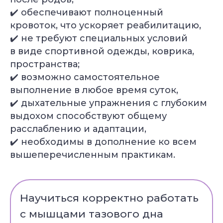
под уровень
✔️ обеспечивают полноценный
Консультация
с экспертом
кровоток, что ускоряет реабилитацию,
Грант на обучение
✔️ не требуют специальных условий
40 000 руб
в виде спортивной одежды, коврика,
пространства;
✔️ возможно самостоятельное
выполнение в любое время суток,
✔️ дыхательные упражнения с глубоким
выдохом способствуют общему
расслаблению и адаптации,
✔️ необходимы в дополнение ко всем
вышеперечисленным практикам.
Александр Лапковский
Научиться корректно работать
Основатель Академии Йоги
10+ лет опыта
с мышцами тазового дна
Обучили более 6 000 студентов