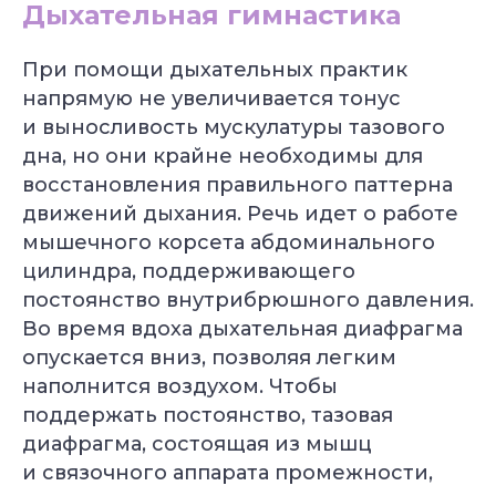
Дыхательная гимнастика
При помощи дыхательных практик
напрямую не увеличивается тонус
и выносливость мускулатуры тазового
дна, но они крайне необходимы для
восстановления правильного паттерна
движений дыхания. Речь идет о работе
мышечного корсета абдоминального
цилиндра, поддерживающего
постоянство внутрибрюшного давления.
Во время вдоха дыхательная диафрагма
опускается вниз, позволяя легким
Специальное предложение
наполнится воздухом. Чтобы
Подберём курс йоги
поддержать постоянство, тазовая
под вашу цель
диафрагма, состоящая из мышц
и связочного аппарата промежности,
Бесплатно + бонус до 40 000 ₽