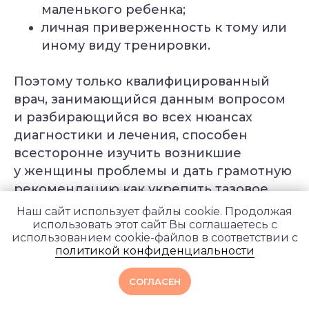
маленького ребенка;
личная приверженность к тому или
иному виду тренировки.
Поэтому только квалифицированный
врач, занимающийся данным вопросом
и разбирающийся во всех нюансах
диагностики и лечения, способен
всесторонне изучить возникшие
у женщины проблемы и дать грамотную
рекомендацию как укрепить тазовое
дно после родов в конкретной
Наш сайт использует файлы cookie. Продолжая
ситуации. Поэтому, если вы обнаружили
использовать этот сайт Вы соглашаетесь с
использованием cookie-файлов в соответствии с
первые признаки нарушения, важно
политикой конфиденциальности
собраться духом и пойти
к специалисту — не нужно прятаться
СОГЛАСЕН
от проблемы, стесняться или