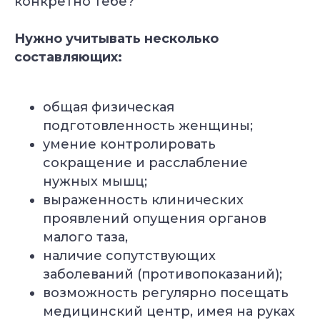
конкретно тебе?
Йогатерапия
Пранаяма:
Нужно учитывать несколько
опорно-
дыхательные
двигательного
техники
составляющих:
аппарата
в практике йоги
Длительность: 24-28
Длительность: 4 месяца
недель
общая физическая
Подробнее
Подробнее
подготовленность женщины;
умение контролировать
Смотреть все курсы
сокращение и расслабление
нужных мышц;
выраженность клинических
проявлений опущения органов
малого таза,
наличие сопутствующих
заболеваний (противопоказаний);
возможность регулярно посещать
медицинский центр, имея на руках