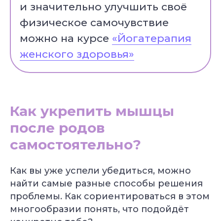
и значительно улучшить своё
физическое самочувствие
Популярные курсы Академии Йоги
можно на курсе
«Йогатерапия
женского здоровья»
Грант 40 000
₽
Как укрепить мышцы
Преподаватель
Йога для
после родов
Хатха-йоги
начинающих
Длительность: 9 недель
Длительность: 8 недель
самостоятельно?
Подробнее
Подробнее
Как вы уже успели убедиться, можно
найти самые разные способы решения
проблемы. Как сориентироваться в этом
многообразии понять, что подойдёт