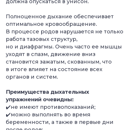
должна опускаться в унисон.
Полноценное дыхание обеспечивает
оптимальное кровообращение.
В процессе родов нарушается не только
работа тазовых структур,
но и диафрагмы. Очень часто ее мышцы
уходят в спазм, движение вниз
становится зажатым, скованным, что
в итоге влияет на состояние всех
органов и систем.
Преимущества дыхательных
упражнений очевидны:
✔️не имеют противопоказаний;
Уже 2 300+ заявок
за последний месяц
✔️можно выполнять во время
беременности, а также в первые дни
после родов;
Подбор программы