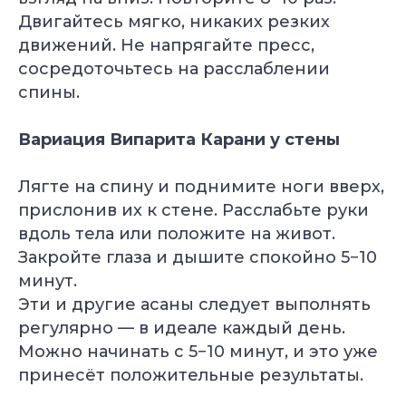
Двигайтесь мягко, никаких резких
движений. Не напрягайте пресс,
сосредоточьтесь на расслаблении
спины.
Йогатерапия
Пранаяма:
опорно-
дыхательные
двигательного
техники
Вариация Випарита Карани у стены
аппарата
в практике йоги
Длительность: 24-28
Длительность: 4 месяца
недель
Лягте на спину и поднимите ноги вверх,
Подробнее
Подробнее
прислонив их к стене. Расслабьте руки
вдоль тела или положите на живот.
Смотреть все курсы
Закройте глаза и дышите спокойно 5−10
минут.
Эти и другие асаны следует выполнять
регулярно — в идеале каждый день.
Можно начинать с 5−10 минут, и это уже
принесёт положительные результаты.