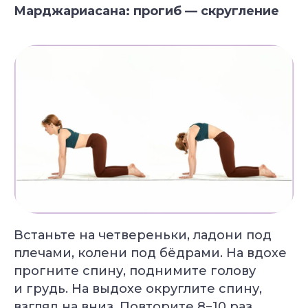
Основатель Академии Йоги
Марджариасана: прогиб — скругление
10+ лет опыта
Обучили более 6 000 студентов
Популярные курсы Академии Йоги
Грант 40 000
₽
Преподаватель
Йога для
Хатха-йоги
начинающих
Длительность: 9 недель
Длительность: 8 недель
Встаньте на четвереньки, ладони под
плечами, колени под бёдрами. На вдохе
Подробнее
Подробнее
прогните спину, поднимите голову
и грудь. На выдохе округлите спину,
взгляд на вниз. Повторите 8−10 раз.