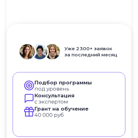
Самое нужное о йоге и саморазвитии
в вашем почтовом ящике
ПОЛУЧИТЬ
НАПРАВЛЕНИЯ
Курс «Преподаватель Хатха-йоги»
Курс «Йогатерапия женского здоровья»
Курс «Инь-йога: искусство расслабления»
Курс «Преподаватель йоги для детей»
Курс «Йогатерапия опорно‑двигательного
аппарата»
Курс «Йога для беременных»
Курс «Йога для начинающих»
УЗНАТЬ
Курс «Пранаяма: дыхательные
ПОДРОБНЕЕ
техники в практике йоги»
НАШИ ПРОЕКТЫ
Клуб Академии