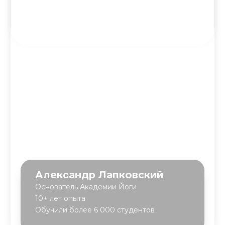
Блог Академии Йоги
Каталог асан
Словарь терминов
Истории выпускников
Карта сайта
Магазин навыков
Виды йоги
Медитации
Пранаямы
ВАЖНОЕ
Политика в отношении обработки
персональных данных
Публичная оферта
Об организации
Государственная лицензия
Информация о рассрочке
Акции
Версия для людей с ограниченными
возможностями