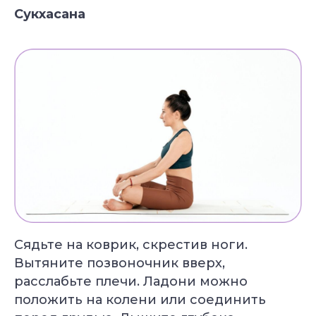
Сукхасана
Сядьте на коврик, скрестив ноги.
Вытяните позвоночник вверх,
расслабьте плечи. Ладони можно
Специальное предложение
положить на колени или соединить
Подберём курс йоги