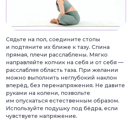
Подбор программы
под уровень
Консультация
с экспертом
Грант на обучение
Сядьте на пол, соедините стопы
40 000 руб
и подтяните их ближе к тазу. Спина
прямая, плечи расслаблены. Мягко
направляйте копчик на себя и от себя —
расслабляя область таза. При желании
можно выполнить неглубокий наклон
вперёд, без перенапряжения. Не давите
руками на колени, позвольте
им опускаться естественным образом.
Используйте подушку под бёдра, если
чувствуете напряжение.
Александр Лапковский