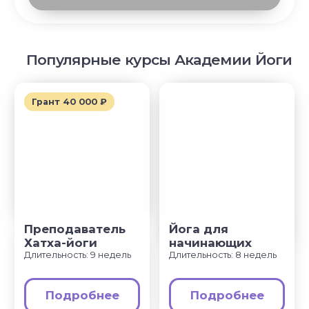
© YogaAcademy, 2026
+7 (930) 035 91 31
ООО «Академия Йоги» РФ, 127106, г. Москва,
вн.тер.г. муниципальный округ Марфино
Гостиничная ул, д. 5, помещ. 1/1