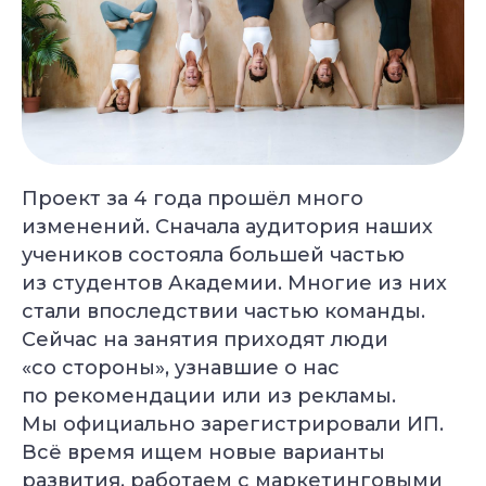
Александр Лапковский
Основатель Академии Йоги
10+ лет опыта
Обучили более 6 000 студентов
Популярные курсы Академии Йоги
Проект за 4 года прошёл много
Грант 40 000
₽
изменений. Сначала аудитория наших
учеников состояла большей частью
из студентов Академии. Многие из них
стали впоследствии частью команды.
Сейчас на занятия приходят люди
Преподаватель
Йога для
«со стороны», узнавшие о нас
Хатха-йоги
начинающих
Длительность: 9 недель
Длительность: 8 недель
по рекомендации или из рекламы.
Мы официально зарегистрировали ИП.
Подробнее
Подробнее
Всё время ищем новые варианты
развития, работаем с маркетинговыми