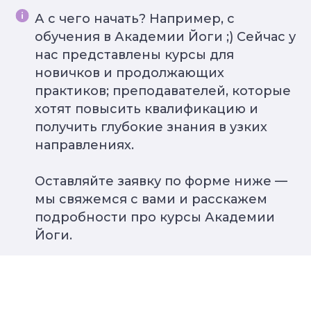
А с чего начать? Например, с
обучения в Академии Йоги ;) Сейчас у
нас представлены курсы для
новичков и продолжающих
практиков; преподавателей, которые
хотят повысить квалификацию и
Самое нужное о йоге и саморазвитии
в вашем почтовом ящике
получить глубокие знания в узких
направлениях.
ПОЛУЧИТЬ
Оставляйте заявку по форме ниже —
мы свяжемся с вами и расскажем
НАПРАВЛЕНИЯ
подробности про курсы Академии
Курс «Преподаватель Хатха-йоги»
Йоги.
Курс «Йогатерапия женского здоровья»
Курс «Инь-йога: искусство расслабления»
Курс «Преподаватель йоги для детей»
Курс «Йогатерапия опорно‑двигательного
аппарата»
Курс «Йога для беременных»