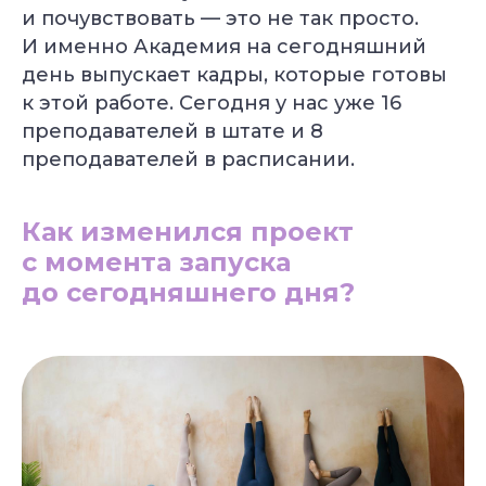
Уже 2 300+ заявок
и почувствовать — это не так просто.
за последний месяц
И именно Академия на сегодняшний
день выпускает кадры, которые готовы
Подбор программы
к этой работе. Сегодня у нас уже 16
под уровень
преподавателей в штате и 8
Консультация
с экспертом
преподавателей в расписании.
Грант на обучение
40 000 руб
Как изменился проект
с момента запуска
до сегодняшнего дня?