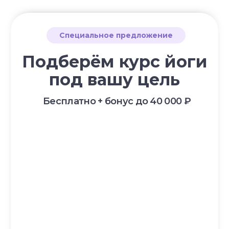
Курс «Йога для начинающих»
Курс «Пранаяма: дыхательные
техники в практике йоги»
НАШИ ПРОЕКТЫ
Клуб Академии
Блог Академии Йоги
Каталог асан
Словарь терминов
Истории выпускников
Карта сайта
Магазин навыков
Виды йоги
Медитации
Пранаямы
ВАЖНОЕ
Политика в отношении обработки
персональных данных
Публичная оферта
Об организации
Государственная лицензия