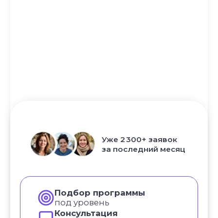
Информация о рассрочке
Акции
Версия для людей с ограниченными
возможностями
© YogaAcademy, 2026
+7 (930) 035 91 31
ООО «Академия Йоги» РФ, 127106, г. Москва,
вн.тер.г. муниципальный округ Марфино
Гостиничная ул, д. 5, помещ. 1/1