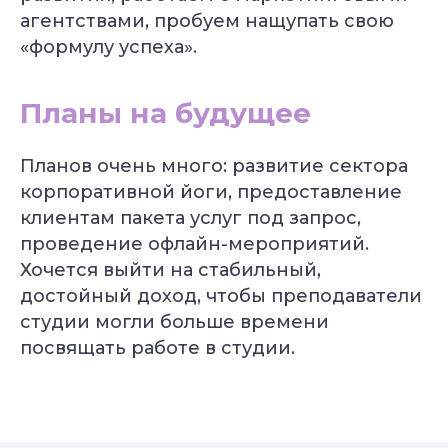
агентствами, пробуем нащупать свою
«формулу успеха».
Планы на будущее
Йогатерапия
Пранаяма:
опорно-
дыхательные
Планов очень много: развитие сектора
двигательного
техники
аппарата
в практике йоги
корпоративной йоги, предоставление
Длительность: 24-28
Длительность: 4 месяца
недель
клиентам пакета услуг под запрос,
проведение офлайн-мероприятий.
Подробнее
Подробнее
Хочется выйти на стабильный,
достойный доход, чтобы преподаватели
Смотреть все курсы
студии могли больше времени
посвящать работе в студии.