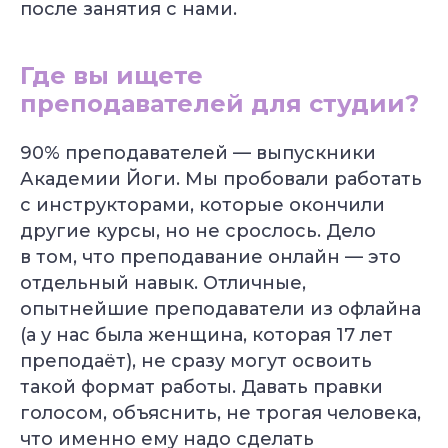
после занятия с нами.
Подберём курс йоги
под вашу цель
Где вы ищете
Бесплатно + бонус до 40 000 ₽
преподавателей для студии?
90% преподавателей — выпускники
Академии Йоги. Мы пробовали работать
с инструкторами, которые окончили
другие курсы, но не срослось. Дело
в том, что преподавание онлайн — это
отдельный навык. Отличные,
опытнейшие преподаватели из офлайна
(а у нас была женщина, которая 17 лет
преподаёт), не сразу могут освоить
такой формат работы. Давать правки
голосом, объяснить, не трогая человека,
что именно ему надо сделать