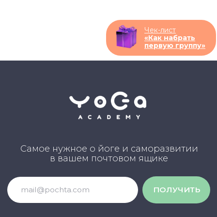
ПОЛУЧИТЬ
Чек-лист
«Как набрать
первую группу»
НАПРАВЛЕНИЯ
Курс «Преподаватель Хатха-йоги»
Курс «Йогатерапия женского здоровья»
Курс «Инь-йога: искусство расслабления»
Курс «Преподаватель йоги для детей»
Курс «Йогатерапия опорно‑двигательного
аппарата»
Курс «Йога для беременных»
Курс «Йога для начинающих»
Курс «Пранаяма: дыхательные
техники в практике йоги»
НАШИ ПРОЕКТЫ
Клуб Академии
Блог Академии Йоги
Каталог асан
Словарь терминов
Истории выпускников