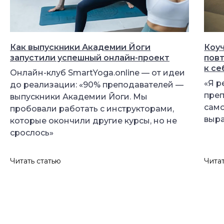
Как выпускники Академии Йоги
Коуч
запустили успешный онлайн-проект
повт
к се
Онлайн-клуб SmartYoga.online — от идеи
«Я 
до реализации: «90% преподавателей —
преп
выпускники Академии Йоги. Мы
само
пробовали работать с инструкторами,
выра
которые окончили другие курсы, но не
срослось»
Читать статью
Читат
Самое нужное о йоге и саморазвитии
в вашем почтовом ящике