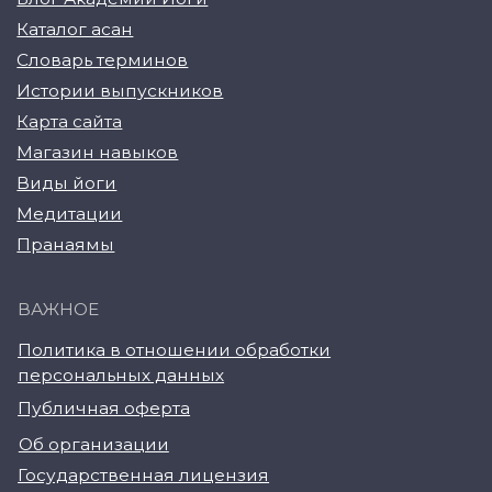
© YogaAcademy, 2026
+7 (930) 035 91 31
ООО «Академия Йоги» РФ, 127106, г. Москва,
вн.тер.г. муниципальный округ Марфино
Гостиничная ул, д. 5, помещ. 1/1