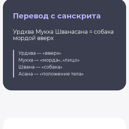
Перевод с санскрита
Урдхва Мукха Шванасана = собака
мордой вверх
Урдхва — «вверх»
Мукха — «морда», «лицо»
Швана — «собака»
Асана — «положение тела»