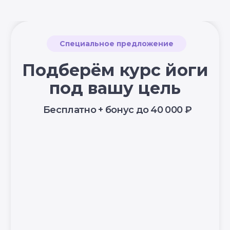
© YogaAcademy, 2026
+7 (930) 035 91 31
ООО «Академия Йоги» РФ, 127106, г. Москва,
вн.тер.г. муниципальный округ Марфино
Гостиничная ул, д. 5, помещ. 1/1
УЗНАТЬ
ПОДРОБНЕЕ