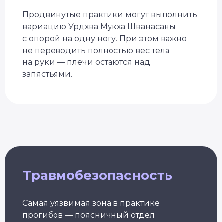
Продвинутые практики могут выполнить
Подбор программы
вариацию Урдхва Мукха Шванасаны
под уровень
Консультация
с опорой на одну ногу. При этом важно
с экспертом
не переводить полностью вес тела
Грант на обучение
40 000 руб
на руки — плечи остаются над
запястьями.
Травмобезопасность
Самая уязвимая зона в практике
Александр Лапковский
прогибов — поясничный отдел
Основатель Академии Йоги