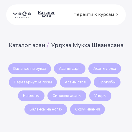
Каталог
Перейти к курсам
асан
Каталог асан
/
Урдхва Мукха Шванасана
Балансы на руках
Асаны сидя
Асаны лежа
Перевернутые позы
Асаны стоя
Прогибы
Наклоны
Силовые асаны
Упоры
Балансы на ногах
Скручивания