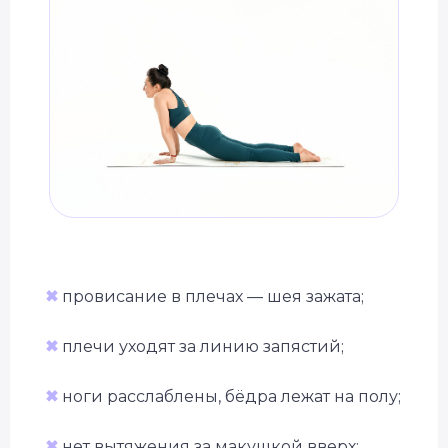
✖
провисание в плечах — шея зажата;
✖
плечи уходят за линию запястий;
✖
ноги расслаблены, бёдра лежат на полу;
✖
нет вытяжения за макушкой вверх;