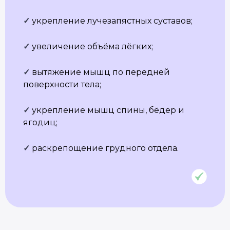
Словарь терминов
Истории выпускников
✓
укрепление лучезапястных суставов;
Карта сайта
Магазин навыков
Виды йоги
✓
увеличение объёма лёгких;
Медитации
Пранаямы
✓
вытяжение мышц по передней
поверхности тела;
ВАЖНОЕ
Политика в отношении обработки
персональных данных
✓
укрепление мышц спины, бёдер и
Публичная оферта
ягодиц;
Об организации
Государственная лицензия
✓
раскрепощение грудного отдела.
Информация о рассрочке
Акции
Версия для людей с ограниченными
возможностями