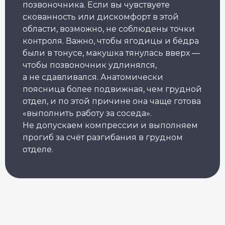
10+ лет опыта
позвоночника. Если вы чувствуете
Обучили более 6 000 студентов
скованность или дискомфорт в этой
области, возможно, не соблюдены точки
контроля. Важно, чтобы ягодицы и бёдра
Популярные курсы Академии Йоги
были в тонусе, макушка тянулась вверх —
чтобы позвоночник удлинялся,
Грант 40 000
₽
а не сдавливался. Анатомически
поясница более подвижная, чем грудной
отдел, и по этой причине она чаще готова
«выполнить работу за соседа».
Не допускаем компрессии и выполняем
прогиб за счёт разгибания в грудном
Преподаватель
Йога для
Хатха-йоги
начинающих
отделе.
Длительность: 9 недель
Длительность: 8 недель
Подробнее
Подробнее