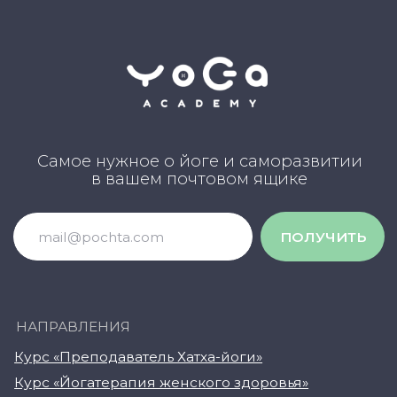
Самое нужное о йоге и саморазвитии
в вашем почтовом ящике
ПОЛУЧИТЬ
НАПРАВЛЕНИЯ
Курс «Преподаватель Хатха-йоги»
Курс «Йогатерапия женского здоровья»
Курс «Инь-йога: искусство расслабления»
Курс «Преподаватель йоги для детей»
Курс «Йогатерапия опорно‑двигательного
аппарата»
Курс «Йога для беременных»
Курс «Йога для начинающих»
Курс «Пранаяма: дыхательные