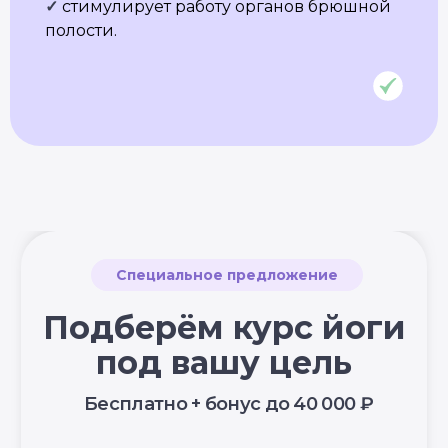
✓
стимулирует работу органов брюшной
НАШИ ПРОЕКТЫ
полости.
Клуб Академии
Блог Академии Йоги
Каталог асан
Словарь терминов
Истории выпускников
Карта сайта
Магазин навыков
Виды йоги
Медитации
Пранаямы
ВАЖНОЕ
Политика в отношении обработки
персональных данных
Публичная оферта
Об организации
Государственная лицензия
Информация о рассрочке
Акции