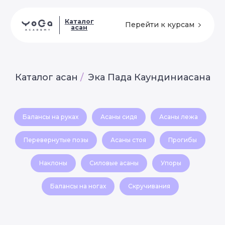
Каталог
Перейти к курсам
асан
Каталог асан
/
Эка Пада Каундиниасана
Балансы на руках
Асаны сидя
Асаны лежа
Перевернутые позы
Асаны стоя
Прогибы
Наклоны
Силовые асаны
Упоры
Балансы на ногах
Скручивания