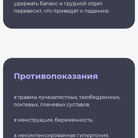
удержать баланс и грудной отдел
перевесит, что приведёт к падению.
Йогатерапия
Пранаяма:
Йога
Пр
опорно-
дыхательные
женс
йо
двигательного
техники
здор
бе
аппарата
в практике йоги
Длител
Длит
Длительность: 24-28
Длительность: 4 месяца
недель
Противопоказания
Подробнее
Подробнее
П
x
травмы лучезапястных, тазобедренных,
Смотреть все курсы
локтевых, плечевых суставов;
x
менструация, беременность;
x
некомпенсированная гипертония.