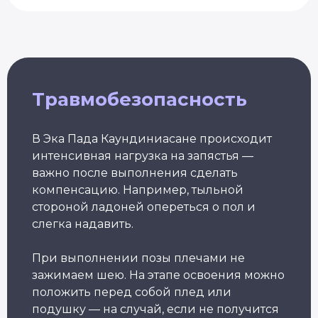
Александр Лапковский
Основатель Академии Йоги
10+ лет опыта
Обучили более 6 000 студентов
Травмобезопасность
Популярные курсы Академии Йоги
В Эка Пада Каундиниасане происходит
интенсивная нагрузка на запястья —
Грант 40 000
₽
важно после выполнения сделать
компенсацию. Например, тыльной
стороной ладоней опереться о пол и
слегка надавить.
Преподаватель
Йога для
При выполнении позы плечами не
Хатха-йоги
начинающих
Длительность: 9 недель
Длительность: 8 недель
зажимаем шею. На этапе освоения можно
положить перед собой плед или
Подробнее
Подробнее
подушку — на случай, если не получится