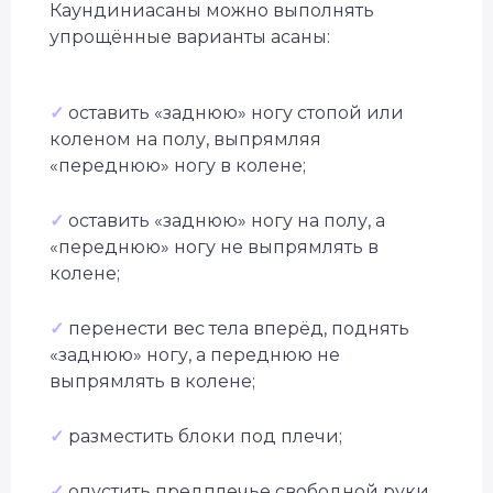
Специальное предложение
Каундиниасаны можно выполнять
упрощённые варианты асаны:
Подберём курс йоги
под вашу цель
Бесплатно + бонус до 40 000 ₽
✓
оставить «заднюю» ногу стопой или
коленом на полу, выпрямляя
«переднюю» ногу в колене;
✓
оставить «заднюю» ногу на полу, а
«переднюю» ногу не выпрямлять в
колене;
✓
перенести вес тела вперёд, поднять
«заднюю» ногу, а переднюю не
выпрямлять в колене;
✓
разместить блоки под плечи;
✓
опустить предплечье свободной руки