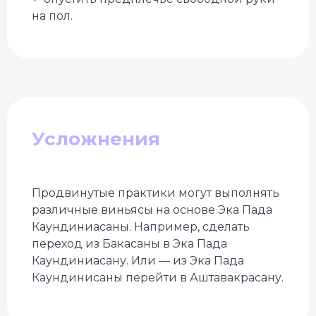
на пол.
Уже 2 300+ заявок
за последний месяц
Подбор программы
под уровень
Консультация
с экспертом
Грант на обучение
40 000 руб
Усложнения
Продвинутые практики могут выполнять
различные виньясы на основе Эка Пада
Каундиниасаны. Например, сделать
переход из Бакасаны в Эка Пада
Каундиниасану. Или — из Эка Пада
Каундинисаны перейти в Аштавакрасану.