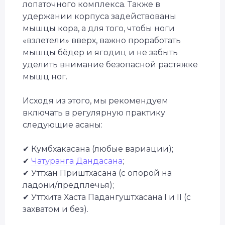
лопаточного комплекса. Также в
удержании корпуса задействованы
мышцы кора, а для того, чтобы ноги
«взлетели» вверх, важно проработать
мышцы бёдер и ягодиц и не забыть
уделить внимание безопасной растяжке
мышц ног.
Исходя из этого, мы рекомендуем
включать в регулярную практику
следующие асаны:
✔ Кумбхакасана (любые вариации);
✔
Чатуранга Дандасана
;
✔ Уттхан Приштхасана (с опорой на
ладони/предплечья);
✔ Уттхита Хаста Падангуштхасана I и II (с
захватом и без).