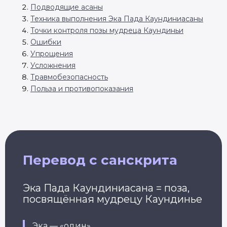
Подводящие асаны
Техника выполнения Эка Пада Каундиниасаны
Точки контроля позы мудреца Каундиньи
Ошибки
Упрощения
Усложнения
Травмобезопасность
Польза и противопоказания
Перевод с санскрита
Эка Пада Каундиниасана = поза,
посвящённая мудрецу Каундинье
Эка — «один»