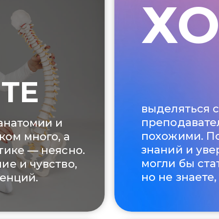
ХО
ТЕ
выделяться 
преподавател
 анатомии и
похожими. По
ком много, а
знаний и уве
тике — неясно.
могл и бы ст
ие и чувство,
но не знаете,
тенций.