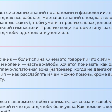
ает системных знаний по анатомии и физиологии, ч
ь, как все работает. Не хватает знаний о том, как те
анные факты), чтобы уметь в простых словах доноси
ьной гимнастики. Простые вещи, которые тянут за с
ь, чтобы вдохновлять учеников.
чник — болит спина. О чем это говорит и что с эти
 и колени — частые жалобы. Хочется понимать, как р
плечо-лопаточная зона (например, когда не двигают
я — как расслаблять и чем можно помочь, кроме в
ту.
ься в анатомию, чтобы понимать, как связать жалоб
емой и что делать, чтобы боль ушла. Как помочь с к
мой?