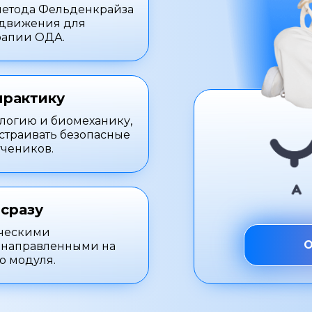
 метода Фельденкрайза
 движения для
рапии ОДА.
практику
логию и биомеханику,
страивать безопасные
учеников.
 сразу
ическими
О
 направленными на
о модуля.