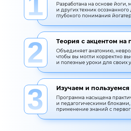
1
Разработана на основе йоги,
и других техник осознанного
глубокого понимания йогате
2
Теория с акцентом на 
Объединяет анатомию, невро
чтобы вы могли корректно вы
и полезные уроки для своих 
3
Изучаем и пользуемся
Программа насыщена практ
и педагогическими блоками,
применение знаний с первог