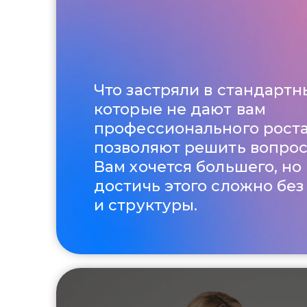
Что застряли в стандартн
которые не дают вам
профессионального роста
позволяют решить вопрос
Вам хочется большего, но 
достичь этого сложно без
и структуры.