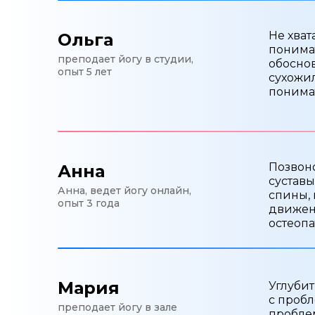
Не хват
Ольга
понимат
преподает йогу в студии,
обоснов
опыт 5 лет
сухожил
понимат
Позвоно
Анна
суставы
Анна, ведет йогу онлайн,
спины, 
опыт 3 года
движени
остеопа
Мария
Углубит
с пробл
преподает йогу в зале
пробле