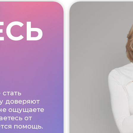
ЕСЬ
 стать
у доверяют
 не ощущаете
аетесь от
ется помощь.