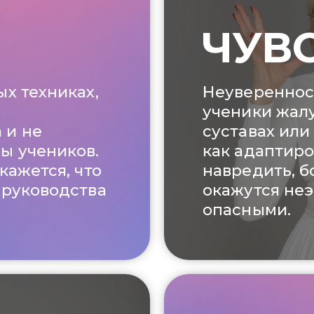
ЧУВ
ых техниках,
Неуверенност
ученики жалу
 и не
суставах или
ы учеников.
как адаптиро
кажется, что
навредить, б
 руководства
окажутся не
опасными.